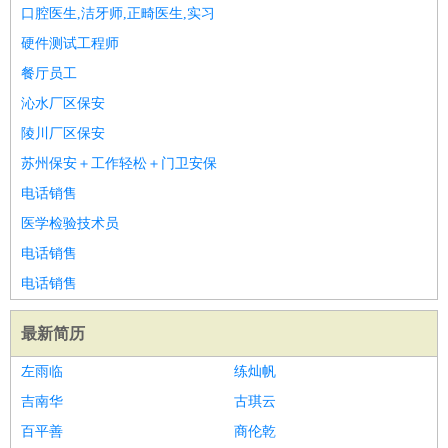
餐饮类
：
厨师
服务员
传菜员
面点师
洗碗工
后厨
杂工
学徒
咖啡
口腔医生,洁牙师,正畸医生,实习
师
茶艺师
迎宾
硬件测试工程师
酒店/旅游
：
酒店前台
酒店服务员
行李员
大堂经理
酒店管理
酒店管
餐厅员工
家
导游
旅游顾问
签证专员
订票员
试睡师
沁水厂区保安
超市/销售
：
促销导购
营业员
收银员
理货员
食品加工
品类管理
店长
陵川厂区保安
美容/美发
：
发型师
美容师
化妆师
美甲师
美发助理
洗头工
美体师
苏州保安＋工作轻松＋门卫安保
美容顾问
美容助理
美容店长
宠物美容
电话销售
保健/按摩
：
按摩师
针灸推拿
足疗师
搓澡工
盲人按摩
医学检验技术员
娱乐/影视
：
礼仪
调酒师
摄影师
主持人
配音员
后期制作
场务
群众
电话销售
演员
音效师
灯光师
编剧
主播
电话销售
技术开发
：
程序员
网页设计
技术专员
软件工程师
测试工程师
运维
工程师
技术支持
硬件工程师
系统工程师
通信工程师
数
最新简历
据工程师
前端工程师
APP开发
算法工程师
左雨临
练灿帆
产品管理
：
产品经理
产品运营
产品助理
项目经理
高级产品经理
产
吉南华
古琪云
品实习生
SEO
百平善
商伦乾
电子/电气
：
无线电
电路工程
自动化
电子维修
产品工艺