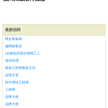
公关
：
公关员
公关经理
媒介专员
媒介经理
会展专员
技工/工人
：
普工
电工
木工
钳工
焊工
钣金工
锅炉工
油漆工
缝纫工
维修工
水暖工
车工
叉车工
手机维修
电梯工
操作工
包
装工
水泥工
钢筋工
纺织工
管道工
样衣工
装卸工
最新招聘
生产/研发
：
质量管理
生产组长
车间主任
工艺设计
生产总监
高级工
聘女装裱师
程师
诚聘收银员
机械/仪表
：
机械工程
仪器仪表
机电
版图设计
s吉林化纤国企招聘工人
司机
：
商务司机
客车司机
货车司机
出租车司机
班车司机
驾校
项目经理
教练
带车司机
地铁司机
高铁司机
小车司机
快车司机
专
炼焦工程师炼焦主任
车司机
运维主管
物流/仓储
：
快递员
仓库管理
搬运工
物流专员
物流经理
调度员
软件测试工程师
贸易/采购
：
外贸专员
外贸经理
采购员
采购经理
商务专员
报关员
买
手
工程师
保险/理赔
：
保险推销
保险顾问
核保理赔
保险经纪人
保险精算师
契
品牌大使
约管理
保险内勤
品牌大使