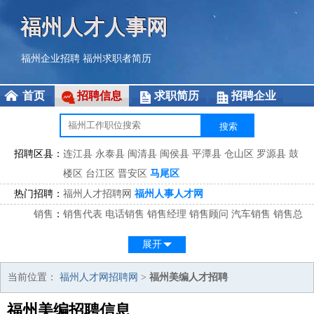
福州人才人事网
福州企业招聘
福州求职者简历
首页
招聘信息
求职简历
招聘企业
招聘区县：
连江县
永泰县
闽清县
闽侯县
平潭县
仓山区
罗源县
鼓
楼区
台江区
晋安区
马尾区
热门招聘：
福州人才招聘网
福州人事人才网
销售
：
销售代表
电话销售
销售经理
销售顾问
汽车销售
销售总
监
医药销售
网络销售
区域销售
客户经理
销售顾问
展开
市场
：
市场专员
市场经理
市场拓展
市场调研
市场策划
策划经
理
当前位置：
福州人才网招聘网
>
福州美编人才招聘
客服
：
客服专员
电话客服
客服经理
售后服务
客户关系
客服总
福州美编招聘信息
监