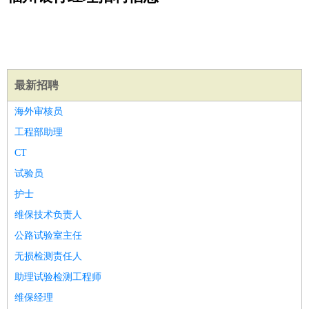
公关
：
公关员
公关经理
媒介专员
媒介经理
会展专员
技工/工人
：
普工
电工
木工
钳工
焊工
钣金工
锅炉工
油漆工
缝纫工
维修工
水暖工
车工
叉车工
手机维修
电梯工
操作工
包
装工
水泥工
钢筋工
纺织工
管道工
样衣工
装卸工
最新招聘
生产/研发
：
质量管理
生产组长
车间主任
工艺设计
生产总监
高级工
海外审核员
程师
工程部助理
机械/仪表
：
机械工程
仪器仪表
机电
版图设计
CT
司机
：
商务司机
客车司机
货车司机
出租车司机
班车司机
驾校
试验员
教练
带车司机
地铁司机
高铁司机
小车司机
快车司机
专
护士
车司机
维保技术负责人
物流/仓储
：
快递员
仓库管理
搬运工
物流专员
物流经理
调度员
公路试验室主任
贸易/采购
：
外贸专员
外贸经理
采购员
采购经理
商务专员
报关员
买
手
无损检测责任人
保险/理赔
：
保险推销
保险顾问
核保理赔
保险经纪人
保险精算师
契
助理试验检测工程师
约管理
保险内勤
维保经理