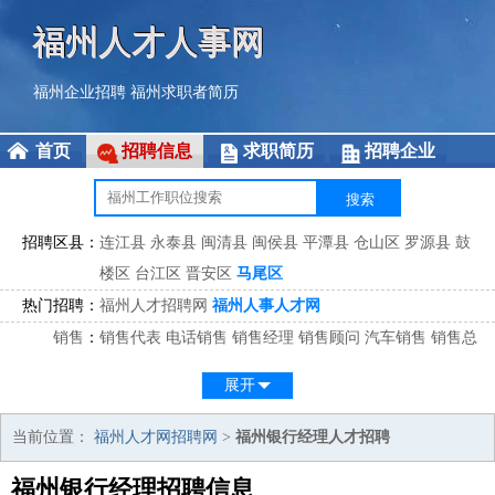
福州人才人事网
福州企业招聘
福州求职者简历
首页
招聘信息
求职简历
招聘企业
招聘区县：
连江县
永泰县
闽清县
闽侯县
平潭县
仓山区
罗源县
鼓
楼区
台江区
晋安区
马尾区
热门招聘：
福州人才招聘网
福州人事人才网
销售
：
销售代表
电话销售
销售经理
销售顾问
汽车销售
销售总
监
医药销售
网络销售
区域销售
客户经理
销售顾问
展开
市场
：
市场专员
市场经理
市场拓展
市场调研
市场策划
策划经
理
当前位置：
福州人才网招聘网
>
福州银行经理人才招聘
客服
：
客服专员
电话客服
客服经理
售后服务
客户关系
客服总
福州银行经理招聘信息
监