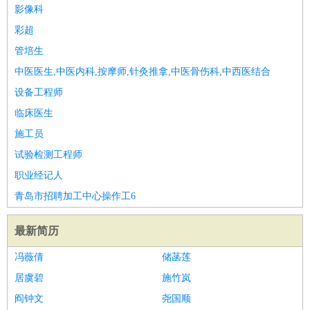
餐饮类
：
厨师
服务员
传菜员
面点师
洗碗工
后厨
杂工
学徒
咖啡
影像科
师
茶艺师
迎宾
彩超
酒店/旅游
：
酒店前台
酒店服务员
行李员
大堂经理
酒店管理
酒店管
管培生
家
导游
旅游顾问
签证专员
订票员
试睡师
中医医生,中医内科,按摩师,针灸推拿,中医骨伤科,中西医结合
超市/销售
：
促销导购
营业员
收银员
理货员
食品加工
品类管理
店长
设备工程师
美容/美发
：
发型师
美容师
化妆师
美甲师
美发助理
洗头工
美体师
临床医生
美容顾问
美容助理
美容店长
宠物美容
施工员
保健/按摩
：
按摩师
针灸推拿
足疗师
搓澡工
盲人按摩
试验检测工程师
娱乐/影视
：
礼仪
调酒师
摄影师
主持人
配音员
后期制作
场务
群众
职业经记人
演员
音效师
灯光师
编剧
主播
青岛市招聘加工中心操作工6
技术开发
：
程序员
网页设计
技术专员
软件工程师
测试工程师
运维
工程师
技术支持
硬件工程师
系统工程师
通信工程师
数
最新简历
据工程师
前端工程师
APP开发
算法工程师
冯薇倩
储菡莲
产品管理
：
产品经理
产品运营
产品助理
项目经理
高级产品经理
产
居虞碧
施竹岚
品实习生
SEO
阎钟文
尧国顺
电子/电气
：
无线电
电路工程
自动化
电子维修
产品工艺