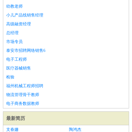
幼教老师
译
小语种
小儿产品线销售经理
医疗/药剂
：
医生
护士
药剂师
理疗师
导医
营养师
心理医生
中医
高级融资经理
运动/健身
：
健身教练
瑜伽教练
舞蹈老师
游泳教练
台球教练
高尔夫
总经理
助理
体育解说员
体育记者
足球教练
市场专员
环境保护
：
污水处理
环保检测
环境管理
环境绿化
水质检测员
政府公务
泰安市招聘网络销售6
：
房地产
：
房产销售
置业顾问
房产客服
房产策划
房产店员
房产中
电子工程师
介
房产内勤
房产评估师
医疗器械销售
建筑/装修
：
土木工程
工程监理
造价师
安全专员
项目管理
园林设计
检验
测绘员
建筑工
装修工
福州机械工程师招聘
人事/行政
：
文员
前台
秘书
人事专员
人事经理
行政助理
行政主管
物流管理骨干教师
招聘专员
招聘经理
猎头顾问
培训专员
电子商务数据教师
高级管理
：
总监
总裁助理
副总裁
总经理
合伙人
CEO
CTO
CFO
CPO
最新简历
农林牧渔
：
养殖人员
饲养业务
农艺师
畜牧师
饲料研发
支春姗
陶鸿杰