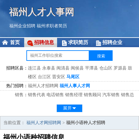
福州人才人事网
福州企业招聘
福州求职者简历
首页
招聘信息
求职简历
招聘企业
招聘区县：
连江县
永泰县
闽清县
闽侯县
平潭县
仓山区
罗源县
鼓
楼区
台江区
晋安区
马尾区
热门招聘：
福州人才招聘网
福州人事人才网
销售
：
销售代表
电话销售
销售经理
销售顾问
汽车销售
销售总
监
医药销售
网络销售
区域销售
客户经理
销售顾问
展开
市场
：
市场专员
市场经理
市场拓展
市场调研
市场策划
策划经
理
当前位置：
福州人才网招聘网
>
福州小语种人才招聘
客服
：
客服专员
电话客服
客服经理
售后服务
客户关系
客服总
福州小语种招聘信息
监