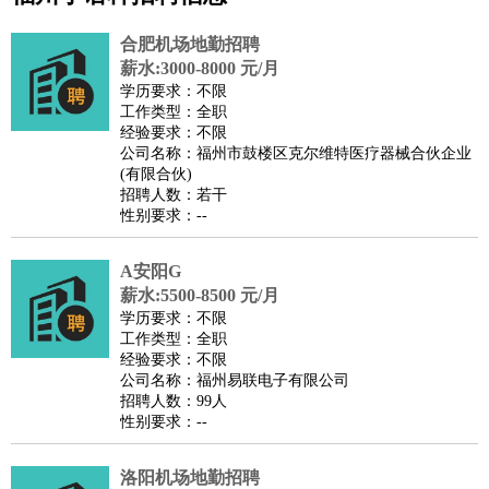
公关
：
公关员
公关经理
媒介专员
媒介经理
会展专员
合肥机场地勤招聘
技工/工人
：
普工
电工
木工
钳工
焊工
钣金工
锅炉工
油漆工
缝纫工
薪水:3000-8000 元/月
学历要求：不限
维修工
水暖工
车工
叉车工
手机维修
电梯工
操作工
包
工作类型：全职
装工
水泥工
钢筋工
纺织工
管道工
样衣工
装卸工
经验要求：不限
公司名称：福州市鼓楼区克尔维特医疗器械合伙企业
生产/研发
：
质量管理
生产组长
车间主任
工艺设计
生产总监
高级工
(有限合伙)
程师
招聘人数：若干
性别要求：--
机械/仪表
：
机械工程
仪器仪表
机电
版图设计
司机
：
商务司机
客车司机
货车司机
出租车司机
班车司机
驾校
A安阳G
教练
带车司机
地铁司机
高铁司机
小车司机
快车司机
专
薪水:5500-8500 元/月
车司机
学历要求：不限
工作类型：全职
物流/仓储
：
快递员
仓库管理
搬运工
物流专员
物流经理
调度员
经验要求：不限
贸易/采购
：
外贸专员
外贸经理
采购员
采购经理
商务专员
报关员
买
公司名称：福州易联电子有限公司
招聘人数：99人
手
性别要求：--
保险/理赔
：
保险推销
保险顾问
核保理赔
保险经纪人
保险精算师
契
约管理
保险内勤
洛阳机场地勤招聘