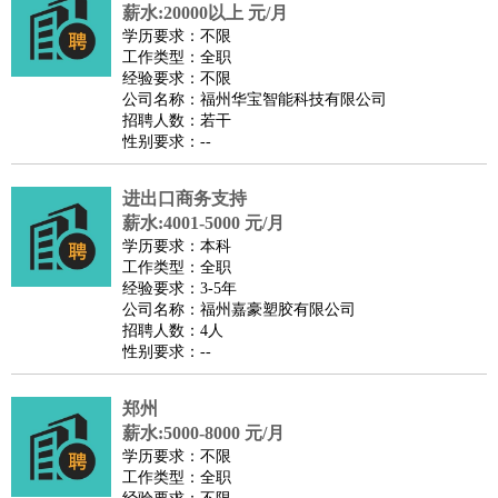
餐饮类
：
厨师
服务员
传菜员
面点师
洗碗工
后厨
杂工
学徒
咖啡
薪水:20000以上 元/月
学历要求：不限
师
茶艺师
迎宾
工作类型：全职
酒店/旅游
：
酒店前台
酒店服务员
行李员
大堂经理
酒店管理
酒店管
经验要求：不限
公司名称：福州华宝智能科技有限公司
家
导游
旅游顾问
签证专员
订票员
试睡师
招聘人数：若干
超市/销售
：
促销导购
营业员
收银员
理货员
食品加工
品类管理
店长
性别要求：--
美容/美发
：
发型师
美容师
化妆师
美甲师
美发助理
洗头工
美体师
进出口商务支持
美容顾问
美容助理
美容店长
宠物美容
薪水:4001-5000 元/月
保健/按摩
：
按摩师
针灸推拿
足疗师
搓澡工
盲人按摩
学历要求：本科
娱乐/影视
：
礼仪
调酒师
摄影师
主持人
配音员
后期制作
场务
群众
工作类型：全职
经验要求：3-5年
演员
音效师
灯光师
编剧
主播
公司名称：福州嘉豪塑胶有限公司
技术开发
：
程序员
网页设计
技术专员
软件工程师
测试工程师
运维
招聘人数：4人
性别要求：--
工程师
技术支持
硬件工程师
系统工程师
通信工程师
数
据工程师
前端工程师
APP开发
算法工程师
郑州
产品管理
：
产品经理
产品运营
产品助理
项目经理
高级产品经理
产
薪水:5000-8000 元/月
品实习生
SEO
学历要求：不限
工作类型：全职
电子/电气
：
无线电
电路工程
自动化
电子维修
产品工艺