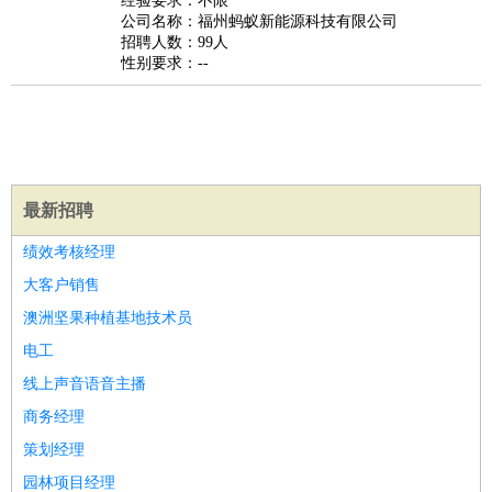
经验要求：不限
家政/安保
：
保洁
保姆
保安
月嫂
钟点工
洗衣工
护工
育婴师
送水工
公司名称：福州蚂蚁新能源科技有限公司
招聘人数：99人
家庭管家
性别要求：--
物业管理
：
物业维修
物业管理
物业招商
物业经理
淘宝/网店
：
淘宝客服
淘宝美工
淘宝店长
淘宝推广
淘宝装修
淘宝策
划
淘宝模特
财务/会计
：
会计
财务
出纳
审计
税务
财务分析
成本管理
教育/培训
：
教师
家教
幼教
教学管理
学术研究
培训策划
课程顾问
最新招聘
银行/证券
：
理财顾问
证券分析
银行柜员
拍卖师
操盘手
银行经理
信
绩效考核经理
贷管理
大客户销售
律师/法务
：
律师
律师助理
法务专员
专利顾问
合同管理
澳洲坚果种植基地技术员
广告/咨询
：
文案
广告制作
咨询顾问
创意总监
广告策划
会展策划
婚
电工
礼策划
媒介策划
咨询经理
客户主管
摄影师
线上声音语音主播
美术/设计
：
服装设计
平面设计
美编
家具设计
美术老师
室内设计
包
商务经理
装设计
动画设计
珠宝设计
店面设计
UI设计
策划经理
编辑/出版
：
编辑
记者
出版
发行
专栏作家
排版设计
园林项目经理
翻译/语言
：
英语翻译
日语翻译
俄语翻译
韩语翻译
法语翻译
德语翻