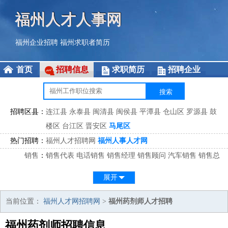
福州人才人事网
福州企业招聘
福州求职者简历
首页
招聘信息
求职简历
招聘企业
招聘区县：
连江县
永泰县
闽清县
闽侯县
平潭县
仓山区
罗源县
鼓
楼区
台江区
晋安区
马尾区
热门招聘：
福州人才招聘网
福州人事人才网
销售
：
销售代表
电话销售
销售经理
销售顾问
汽车销售
销售总
监
医药销售
网络销售
区域销售
客户经理
销售顾问
展开
市场
：
市场专员
市场经理
市场拓展
市场调研
市场策划
策划经
理
当前位置：
福州人才网招聘网
>
福州药剂师人才招聘
客服
：
客服专员
电话客服
客服经理
售后服务
客户关系
客服总
福州药剂师招聘信息
监