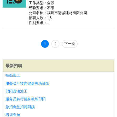
好玩职业
：
酒店试睡员
美食品尝师
旅游体验师
职业拥抱师
酒店试
工作类型：全职
经验要求：不限
睡员
狗粮试吃员
手模
陪跑族
网购砍价师
色彩搭配师
品
公司名称：福州市冠诚建材有限公司
酒师
招聘人数：1人
性别要求：--
1
2
下一页
最新招聘
招勤杂工
服务员可转岗健身教练邵阳
邵阳县油漆工
服务员转行健身教练邵阳
急招食堂招聘阿姨
培训专员