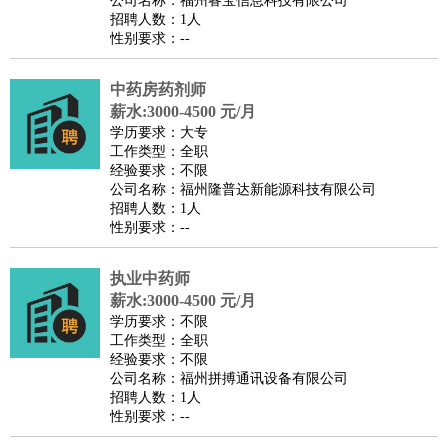
公司名称：福州睿宝信息科技有限公司
家政/安保
：
保洁
保姆
保安
月嫂
钟点工
洗衣工
护工
育婴师
送水工
招聘人数：1人
性别要求：--
家庭管家
物业管理
：
物业维修
物业管理
物业招商
物业经理
中药房药剂师
淘宝/网店
：
淘宝客服
淘宝美工
淘宝店长
淘宝推广
淘宝装修
淘宝策
薪水:3000-4500 元/月
划
淘宝模特
学历要求：大专
工作类型：全职
财务/会计
：
会计
财务
出纳
审计
税务
财务分析
成本管理
经验要求：不限
教育/培训
：
教师
公司名称：福州隆普达新能源科技有限公司
家教
幼教
教学管理
学术研究
培训策划
课程顾问
招聘人数：1人
银行/证券
：
理财顾问
证券分析
银行柜员
拍卖师
操盘手
银行经理
信
性别要求：--
贷管理
律师/法务
：
律师
律师助理
法务专员
专利顾问
合同管理
执业中药师
薪水:3000-4500 元/月
广告/咨询
：
文案
广告制作
咨询顾问
创意总监
广告策划
会展策划
婚
学历要求：不限
礼策划
媒介策划
咨询经理
客户主管
摄影师
工作类型：全职
经验要求：不限
美术/设计
：
服装设计
平面设计
美编
家具设计
美术老师
室内设计
包
公司名称：福州拼搏通讯设备有限公司
装设计
动画设计
珠宝设计
店面设计
UI设计
招聘人数：1人
性别要求：--
编辑/出版
：
编辑
记者
出版
发行
专栏作家
排版设计
翻译/语言
：
英语翻译
日语翻译
俄语翻译
韩语翻译
法语翻译
德语翻