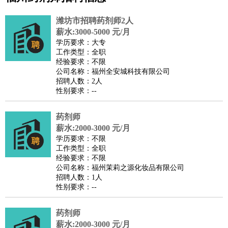
公关
：
公关员
公关经理
媒介专员
媒介经理
会展专员
潍坊市招聘药剂师2人
技工/工人
：
普工
电工
木工
钳工
焊工
钣金工
锅炉工
油漆工
缝纫工
薪水:3000-5000 元/月
学历要求：大专
维修工
水暖工
车工
叉车工
手机维修
电梯工
操作工
包
工作类型：全职
装工
水泥工
钢筋工
纺织工
管道工
样衣工
装卸工
经验要求：不限
公司名称：福州全安城科技有限公司
生产/研发
：
质量管理
生产组长
车间主任
工艺设计
生产总监
高级工
招聘人数：2人
程师
性别要求：--
机械/仪表
：
机械工程
仪器仪表
机电
版图设计
司机
：
商务司机
药剂师
客车司机
货车司机
出租车司机
班车司机
驾校
薪水:2000-3000 元/月
教练
带车司机
地铁司机
高铁司机
小车司机
快车司机
专
学历要求：不限
车司机
工作类型：全职
经验要求：不限
物流/仓储
：
快递员
仓库管理
搬运工
物流专员
物流经理
调度员
公司名称：福州茉莉之源化妆品有限公司
贸易/采购
：
外贸专员
外贸经理
采购员
采购经理
商务专员
报关员
买
招聘人数：1人
性别要求：--
手
保险/理赔
：
保险推销
保险顾问
核保理赔
保险经纪人
保险精算师
契
药剂师
约管理
保险内勤
薪水:2000-3000 元/月