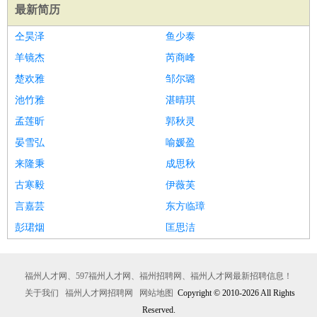
最新简历
仝昊泽
鱼少泰
羊镜杰
芮商峰
楚欢雅
邹尔璐
池竹雅
湛晴琪
孟莲昕
郭秋灵
晏雪弘
喻媛盈
来隆秉
成思秋
古寒毅
伊薇芙
言嘉芸
东方临璋
彭珺烟
匡思洁
福州人才网、597福州人才网、福州招聘网、福州人才网最新招聘信息！
关于我们
福州人才网招聘网
网站地图
Copyright © 2010-2026 All Rights
Reserved.