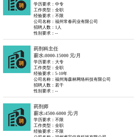
餐饮类
：
厨师
服务员
传菜员
面点师
洗碗工
后厨
杂工
学徒
咖啡
学历要求：中专
工作类型：全职
师
茶艺师
迎宾
经验要求：不限
酒店/旅游
：
酒店前台
酒店服务员
行李员
大堂经理
酒店管理
酒店管
公司名称：福州常春药业有限公司
招聘人数：1人
家
导游
旅游顾问
签证专员
订票员
试睡师
性别要求：--
超市/销售
：
促销导购
营业员
收银员
理货员
食品加工
品类管理
店长
美容/美发
：
发型师
美容师
化妆师
美甲师
美发助理
洗头工
美体师
药剂科主任
美容顾问
美容助理
美容店长
宠物美容
薪水:8000-15000 元/月
学历要求：大专
保健/按摩
：
按摩师
针灸推拿
足疗师
搓澡工
盲人按摩
工作类型：全职
娱乐/影视
：
礼仪
调酒师
摄影师
主持人
配音员
后期制作
场务
群众
经验要求：5-10年
公司名称：福州海森林网络科技有限公司
演员
音效师
灯光师
编剧
主播
招聘人数：若干
技术开发
：
程序员
网页设计
技术专员
软件工程师
测试工程师
运维
性别要求：--
工程师
技术支持
硬件工程师
系统工程师
通信工程师
数
药剂师
据工程师
前端工程师
APP开发
算法工程师
薪水:4500-6000 元/月
产品管理
：
产品经理
产品运营
产品助理
项目经理
高级产品经理
产
学历要求：不限
品实习生
SEO
工作类型：全职
经验要求：不限
电子/电气
：
无线电
电路工程
自动化
电子维修
产品工艺