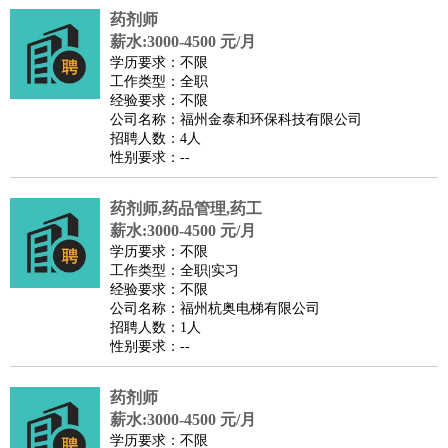
药剂师
译
小语种
薪水:3000-4500 元/月
医疗/药剂
：
医生
护士
药剂师
理疗师
导医
营养师
心理医生
中医
学历要求：不限
工作类型：全职
运动/健身
：
健身教练
瑜伽教练
舞蹈老师
游泳教练
台球教练
高尔夫
经验要求：不限
助理
体育解说员
体育记者
足球教练
公司名称：福州金泰和环保科技有限公司
招聘人数：4人
环境保护
：
污水处理
环保检测
环境管理
环境绿化
水质检测员
性别要求：--
政府公务
：
房地产
：
房产销售
置业顾问
房产客服
房产策划
房产店员
房产中
药剂师,药品管理,药工
介
房产内勤
房产评估师
薪水:3000-4500 元/月
学历要求：不限
建筑/装修
：
土木工程
工程监理
造价师
安全专员
项目管理
园林设计
工作类型：全职|实习
测绘员
建筑工
装修工
经验要求：不限
公司名称：福州杭奥电梯有限公司
人事/行政
：
文员
前台
秘书
人事专员
人事经理
行政助理
行政主管
招聘人数：1人
招聘专员
招聘经理
猎头顾问
培训专员
性别要求：--
高级管理
：
总监
总裁助理
副总裁
总经理
合伙人
CEO
CTO
CFO
药剂师
CPO
薪水:3000-4500 元/月
农林牧渔
：
养殖人员
饲养业务
农艺师
畜牧师
饲料研发
学历要求：不限