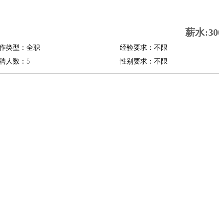
司机
驾校教练
带车司机
地铁司机
高铁司机
小车司机
快车司机
专车司机
薪水:30
度员
作类型：全职
经验要求：不限
报关员
买手
聘人数：5
性别要求：不限
精算师
契约管理
保险内勤
学徒
咖啡师
茶艺师
迎宾
理
酒店管家
导游
旅游顾问
签证专员
订票员
试睡师
管理
店长
美体师
美容顾问
美容助理
美容店长
宠物美容
场务
群众演员
音效师
灯光师
编剧
主播
程师
运维工程师
技术支持
硬件工程师
系统工程师
通信工程师
数据工程
品经理
产品实习生
SEO
师
送水工
家庭管家