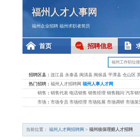
福州人才人事网
福州企业招聘
福州求职者简历
首页
招聘信息
招聘区县：
连江县
永泰县
闽清县
闽侯县
平潭县
仓山区
热门招聘：
福州人才招聘网
福州人事人才网
销售
：
销售代表
电话销售
销售经理
销售顾问
汽车销
市场
：
市场专员
市场经理
市场拓展
市场调研
市场策
客服
：
客服专员
电话客服
客服经理
售后服务
客户关
公关
：
公关员
公关经理
媒介专员
媒介经理
会展专员
技工/工人
：
普工
电工
木工
钳工
焊工
钣金工
锅炉工
油漆
当前位置：
福州人才网招聘网
>
福州核保理赔人才招聘
生产/研发
：
质量管理
生产组长
车间主任
工艺设计
生产总