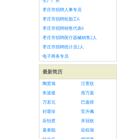
生产厂长
枣庄市招聘人事专员
枣庄市招聘轮胎工6
枣庄市招聘销售代表6
枣庄市招聘医疗器械销售2人
枣庄市招聘统计员2人
电子商务专员
最新简历
陶贤旭
汪萱纹
朱波俊
燕万嘉
万若元
巴嘉煜
封蓉珍
官卉佩
应怡君
井冠钦
葛泰聪
应棕旭