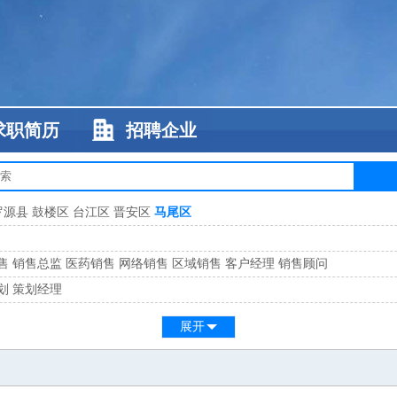
求职简历
招聘企业
罗源县
鼓楼区
台江区
晋安区
马尾区
售
销售总监
医药销售
网络销售
区域销售
客户经理
销售顾问
划
策划经理
系
客服总监
展开
工
缝纫工
维修工
水暖工
车工
叉车工
手机维修
电梯工
操作工
包装工
水
监
高级工程师