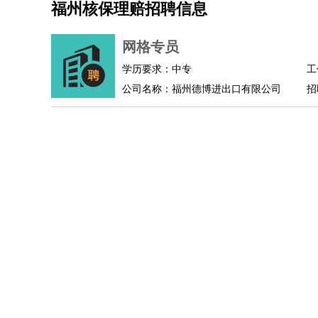
福州核保理赔招聘信息
机械/仪表
：
机械工程
仪器仪表
机电
版图设计
司机
：
商务司机
客车司机
货车司机
出租车司机
班车
网格专员
物流/仓储
：
快递员
仓库管理
搬运工
物流专员
物流经理
调
学历要求：中专
工
贸易/采购
：
外贸专员
外贸经理
采购员
采购经理
商务专员
公司名称：福州德博进出口有限公司
招
保险/理赔
：
保险推销
保险顾问
核保理赔
保险经纪人
保险
餐饮类
：
厨师
服务员
传菜员
面点师
洗碗工
后厨
杂工
酒店/旅游
：
酒店前台
酒店服务员
行李员
大堂经理
酒店管
超市/销售
：
促销导购
营业员
收银员
理货员
食品加工
品类
美容/美发
：
发型师
美容师
化妆师
美甲师
美发助理
洗头工
保健/按摩
：
按摩师
针灸推拿
足疗师
搓澡工
盲人按摩
娱乐/影视
：
礼仪
调酒师
摄影师
主持人
配音员
后期制作
技术开发
：
程序员
网页设计
技术专员
软件工程师
测试工
产品管理
：
产品经理
产品运营
产品助理
项目经理
高级产
电子/电气
：
无线电
电路工程
自动化
电子维修
产品工艺
家政/安保
：
保洁
保姆
保安
月嫂
钟点工
洗衣工
护工
育婴