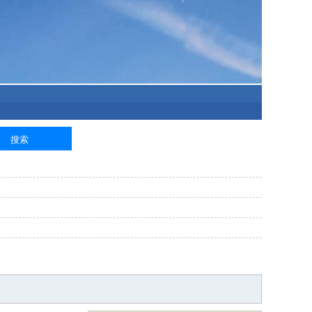
泥工
钢筋工
纺织工
管道工
样衣工
装卸工