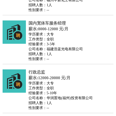
公司名称：福州中新化工有限公司
家政/安保
：
保洁
保姆
保安
月嫂
钟点工
洗衣工
护工
育婴师
送水工
招聘人数：1人
性别要求：--
家庭管家
物业管理
：
物业维修
物业管理
物业招商
物业经理
国内宽体车服务经理
淘宝/网店
：
淘宝客服
淘宝美工
淘宝店长
淘宝推广
淘宝装修
淘宝策
薪水:8000-12000 元/月
划
淘宝模特
学历要求：大专
工作类型：全职
财务/会计
：
会计
财务
出纳
审计
税务
财务分析
成本管理
经验要求：3-5年
教育/培训
：
教师
公司名称：福建浩蓝光电有限公司
家教
幼教
教学管理
学术研究
培训策划
课程顾问
招聘人数：1人
银行/证券
：
理财顾问
证券分析
银行柜员
拍卖师
操盘手
银行经理
信
性别要求：--
贷管理
律师/法务
：
律师
律师助理
法务专员
专利顾问
合同管理
行政总监
薪水:12000-20000 元/月
广告/咨询
：
文案
广告制作
咨询顾问
创意总监
广告策划
会展策划
婚
学历要求：大专
礼策划
媒介策划
咨询经理
客户主管
摄影师
工作类型：全职
经验要求：5-10年
美术/设计
：
服装设计
平面设计
美编
家具设计
美术老师
室内设计
包
公司名称：华润置地(福州)投资有限公司
装设计
动画设计
珠宝设计
店面设计
UI设计
招聘人数：1人
性别要求：--
编辑/出版
：
编辑
记者
出版
发行
专栏作家
排版设计
翻译/语言
：
英语翻译
日语翻译
俄语翻译
韩语翻译
法语翻译
德语翻