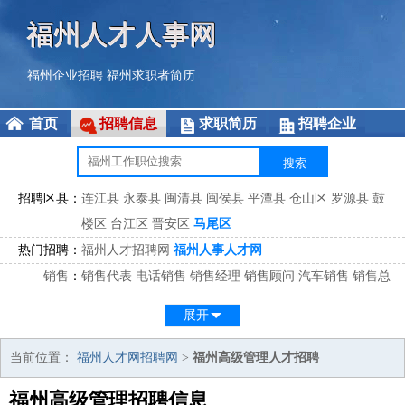
福州人才人事网
福州企业招聘
福州求职者简历
首页
招聘信息
求职简历
招聘企业
招聘区县：
连江县
永泰县
闽清县
闽侯县
平潭县
仓山区
罗源县
鼓
楼区
台江区
晋安区
马尾区
热门招聘：
福州人才招聘网
福州人事人才网
销售
：
销售代表
电话销售
销售经理
销售顾问
汽车销售
销售总
监
医药销售
网络销售
区域销售
客户经理
销售顾问
展开
市场
：
市场专员
市场经理
市场拓展
市场调研
市场策划
策划经
理
当前位置：
福州人才网招聘网
>
福州高级管理人才招聘
客服
：
客服专员
电话客服
客服经理
售后服务
客户关系
客服总
福州高级管理招聘信息
监