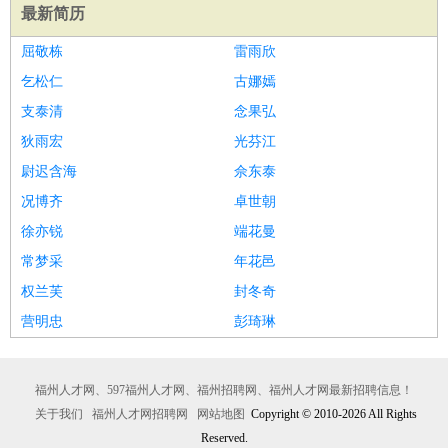
最新简历
屈敬栋
雷雨欣
乞松仁
古娜嫣
支泰清
念果弘
狄雨宏
光芬江
尉迟含海
佘东泰
况博齐
卓世朝
徐亦锐
端花曼
常梦采
年花邑
权兰芙
封冬奇
营明忠
彭琦琳
福州人才网、597福州人才网、福州招聘网、福州人才网最新招聘信息！
关于我们
福州人才网招聘网
网站地图
Copyright © 2010-2026 All Rights
Reserved.