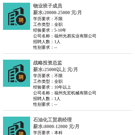
物业班子成员
译
小语种
薪水:20000-25000 元/月
医疗/药剂
：
医生
护士
药剂师
理疗师
导医
营养师
心理医生
中医
学历要求：不限
工作类型：全职
运动/健身
：
健身教练
瑜伽教练
舞蹈老师
游泳教练
台球教练
高尔夫
经验要求：5-10年
助理
体育解说员
体育记者
足球教练
公司名称：福州光易实业有限公司
招聘人数：1人
环境保护
：
污水处理
环保检测
环境管理
环境绿化
水质检测员
性别要求：--
政府公务
：
房地产
：
房产销售
置业顾问
房产客服
房产策划
房产店员
房产中
战略投资总监
介
房产内勤
房产评估师
薪水:25000以上 元/月
学历要求：不限
建筑/装修
：
土木工程
工程监理
造价师
安全专员
项目管理
园林设计
工作类型：全职
测绘员
建筑工
装修工
经验要求：10年以上
公司名称：福州先宏机械有限公司
人事/行政
：
文员
前台
秘书
人事专员
人事经理
行政助理
行政主管
招聘人数：1人
招聘专员
招聘经理
猎头顾问
培训专员
性别要求：--
高级管理
：
总监
总裁助理
副总裁
总经理
合伙人
CEO
CTO
CFO
石油化工贸易经理
CPO
薪水:8000-12000 元/月
农林牧渔
：
养殖人员
饲养业务
农艺师
畜牧师
饲料研发
学历要求：本科