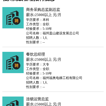
公关
：
公关员
公关经理
媒介专员
媒介经理
会展专员
商务采购总监副总监
技工/工人
：
普工
电工
木工
钳工
焊工
钣金工
锅炉工
油漆工
缝纫工
薪水:25000以上 元/月
学历要求：本科
维修工
水暖工
车工
叉车工
手机维修
电梯工
操作工
包
工作类型：全职
装工
水泥工
钢筋工
纺织工
管道工
样衣工
装卸工
经验要求：5-10年
公司名称：福州盖山建设发展总公司
生产/研发
：
质量管理
生产组长
车间主任
工艺设计
生产总监
高级工
招聘人数：1人
程师
性别要求：--
机械/仪表
：
机械工程
仪器仪表
机电
版图设计
司机
：
商务司机
餐饮总经理
客车司机
货车司机
出租车司机
班车司机
驾校
薪水:25000以上 元/月
教练
带车司机
地铁司机
高铁司机
小车司机
快车司机
专
学历要求：大专
车司机
工作类型：全职
经验要求：5-10年
物流/仓储
：
快递员
仓库管理
搬运工
物流专员
物流经理
调度员
公司名称：福州福奥电梯工程有限公司
贸易/采购
：
外贸专员
外贸经理
采购员
采购经理
商务专员
报关员
买
招聘人数：1人
性别要求：--
手
保险/理赔
：
保险推销
保险顾问
核保理赔
保险经纪人
保险精算师
契
连锁运营总监
约管理
保险内勤
薪水:25000以上 元/月