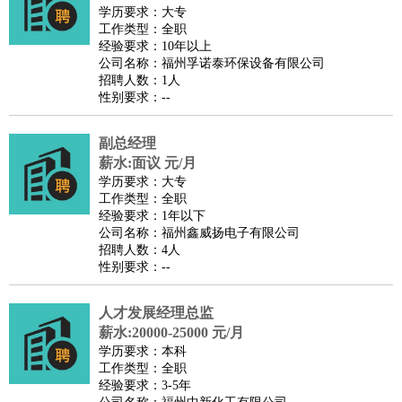
餐饮类
：
厨师
服务员
传菜员
面点师
洗碗工
后厨
杂工
学徒
咖啡
学历要求：大专
工作类型：全职
师
茶艺师
迎宾
经验要求：10年以上
酒店/旅游
：
酒店前台
酒店服务员
行李员
大堂经理
酒店管理
酒店管
公司名称：福州孚诺泰环保设备有限公司
招聘人数：1人
家
导游
旅游顾问
签证专员
订票员
试睡师
性别要求：--
超市/销售
：
促销导购
营业员
收银员
理货员
食品加工
品类管理
店长
美容/美发
：
发型师
美容师
化妆师
美甲师
美发助理
洗头工
美体师
副总经理
美容顾问
美容助理
美容店长
宠物美容
薪水:面议 元/月
学历要求：大专
保健/按摩
：
按摩师
针灸推拿
足疗师
搓澡工
盲人按摩
工作类型：全职
娱乐/影视
：
礼仪
调酒师
摄影师
主持人
配音员
后期制作
场务
群众
经验要求：1年以下
公司名称：福州鑫威扬电子有限公司
演员
音效师
灯光师
编剧
主播
招聘人数：4人
技术开发
：
程序员
网页设计
技术专员
软件工程师
测试工程师
运维
性别要求：--
工程师
技术支持
硬件工程师
系统工程师
通信工程师
数
人才发展经理总监
据工程师
前端工程师
APP开发
算法工程师
薪水:20000-25000 元/月
产品管理
：
产品经理
产品运营
产品助理
项目经理
高级产品经理
产
学历要求：本科
品实习生
SEO
工作类型：全职
经验要求：3-5年
电子/电气
：
无线电
电路工程
自动化
电子维修
产品工艺