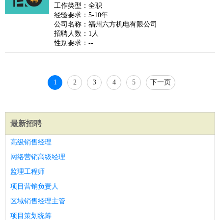
好玩职业
：
酒店试睡员
美食品尝师
旅游体验师
职业拥抱师
酒店试
工作类型：全职
经验要求：5-10年
睡员
狗粮试吃员
手模
陪跑族
网购砍价师
色彩搭配师
品
公司名称：福州六方机电有限公司
酒师
招聘人数：1人
性别要求：--
1
2
3
4
5
下一页
最新招聘
高级销售经理
网络营销高级经理
监理工程师
项目营销负责人
区域销售经理主管
项目策划统筹