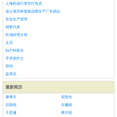
餐饮类
：
厨师
服务员
传菜员
面点师
洗碗工
后厨
杂工
学徒
咖啡
上海机场行李车打包员
师
茶艺师
迎宾
连云港百鲜屋食品限生产厂长岗位
酒店/旅游
：
酒店前台
酒店服务员
行李员
大堂经理
酒店管理
酒店管
安全生产管理
家
导游
旅游顾问
签证专员
订票员
试睡师
销售代表
超市/销售
：
促销导购
营业员
收银员
理货员
食品加工
品类管理
店长
区域经理主管
美容/美发
：
发型师
美容师
化妆师
美甲师
美发助理
洗头工
美体师
文员
美容顾问
美容助理
美容店长
宠物美容
妇产科医生
保健/按摩
：
按摩师
针灸推拿
足疗师
搓澡工
盲人按摩
手术室护士
娱乐/影视
：
礼仪
调酒师
摄影师
主持人
配音员
后期制作
场务
群众
郑州
演员
音效师
灯光师
编剧
主播
监理员
技术开发
：
程序员
网页设计
技术专员
软件工程师
测试工程师
运维
工程师
技术支持
硬件工程师
系统工程师
通信工程师
数
最新简历
据工程师
前端工程师
APP开发
算法工程师
康博天
邬尧光
产品管理
：
产品经理
产品运营
产品助理
项目经理
高级产品经理
产
石朝锐
左姗娟
品实习生
SEO
千昊谦
蔺月悟
电子/电气
：
无线电
电路工程
自动化
电子维修
产品工艺