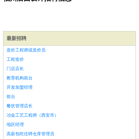
公关
：
公关员
公关经理
媒介专员
媒介经理
会展专员
技工/工人
：
普工
电工
木工
钳工
焊工
钣金工
锅炉工
油漆工
缝纫工
维修工
水暖工
车工
叉车工
手机维修
电梯工
操作工
包
装工
水泥工
钢筋工
纺织工
管道工
样衣工
装卸工
最新招聘
生产/研发
：
质量管理
生产组长
车间主任
工艺设计
生产总监
高级工
造价工程师或造价员
程师
工程造价
机械/仪表
：
机械工程
仪器仪表
机电
版图设计
门店店长
司机
：
商务司机
客车司机
货车司机
出租车司机
班车司机
驾校
教育机构前台
教练
带车司机
地铁司机
高铁司机
小车司机
快车司机
专
开发加盟经理
车司机
前台
物流/仓储
：
快递员
仓库管理
搬运工
物流专员
物流经理
调度员
餐饮管理店长
贸易/采购
：
外贸专员
外贸经理
采购员
采购经理
商务专员
报关员
买
手
冶金工艺工程师（西安市）
保险/理赔
：
保险推销
保险顾问
核保理赔
保险经纪人
保险精算师
契
地区经理
约管理
保险内勤
高薪包吃住聘仓库管理员