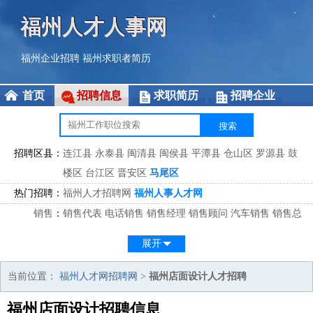
福州人才人事网
福州企业招聘
福州求职者简历
首页
招聘信息
求职简历
招聘企业
招聘区县：
连江县
永泰县
闽清县
闽侯县
平潭县
仓山区
罗源县
鼓
楼区
台江区
晋安区
马尾区
热门招聘：
福州人才招聘网
福州人事人才网
销售
：
销售代表
电话销售
销售经理
销售顾问
汽车销售
销售总
监
医药销售
网络销售
区域销售
客户经理
销售顾问
展开
市场
：
市场专员
市场经理
市场拓展
市场调研
市场策划
策划经
理
当前位置：
福州人才网招聘网
>
福州店面设计人才招聘
客服
：
客服专员
电话客服
客服经理
售后服务
客户关系
客服总
福州店面设计招聘信息
监