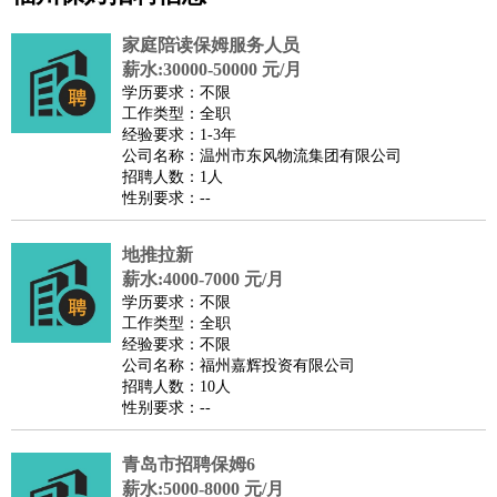
公关
：
公关员
公关经理
媒介专员
媒介经理
会展专员
家庭陪读保姆服务人员
技工/工人
：
普工
电工
木工
钳工
焊工
钣金工
锅炉工
油漆工
缝纫工
薪水:30000-50000 元/月
学历要求：不限
维修工
水暖工
车工
叉车工
手机维修
电梯工
操作工
包
工作类型：全职
装工
水泥工
钢筋工
纺织工
管道工
样衣工
装卸工
经验要求：1-3年
公司名称：温州市东风物流集团有限公司
生产/研发
：
质量管理
生产组长
车间主任
工艺设计
生产总监
高级工
招聘人数：1人
程师
性别要求：--
机械/仪表
：
机械工程
仪器仪表
机电
版图设计
司机
：
商务司机
地推拉新
客车司机
货车司机
出租车司机
班车司机
驾校
薪水:4000-7000 元/月
教练
带车司机
地铁司机
高铁司机
小车司机
快车司机
专
学历要求：不限
车司机
工作类型：全职
经验要求：不限
物流/仓储
：
快递员
仓库管理
搬运工
物流专员
物流经理
调度员
公司名称：福州嘉辉投资有限公司
贸易/采购
：
外贸专员
外贸经理
采购员
采购经理
商务专员
报关员
买
招聘人数：10人
性别要求：--
手
保险/理赔
：
保险推销
保险顾问
核保理赔
保险经纪人
保险精算师
契
青岛市招聘保姆6
约管理
保险内勤
薪水:5000-8000 元/月