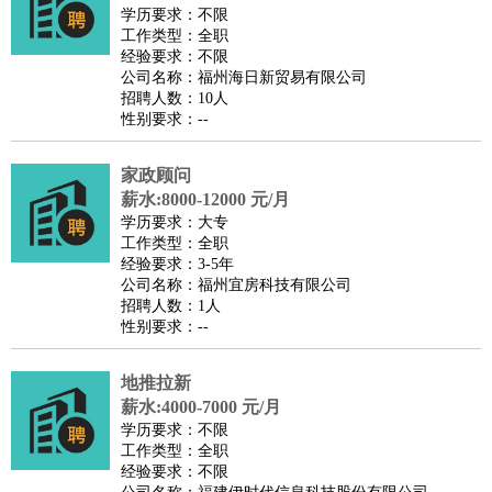
餐饮类
：
厨师
服务员
传菜员
面点师
洗碗工
后厨
杂工
学徒
咖啡
学历要求：不限
工作类型：全职
师
茶艺师
迎宾
经验要求：不限
酒店/旅游
：
酒店前台
酒店服务员
行李员
大堂经理
酒店管理
酒店管
公司名称：福州海日新贸易有限公司
招聘人数：10人
家
导游
旅游顾问
签证专员
订票员
试睡师
性别要求：--
超市/销售
：
促销导购
营业员
收银员
理货员
食品加工
品类管理
店长
美容/美发
：
发型师
美容师
化妆师
美甲师
美发助理
洗头工
美体师
家政顾问
美容顾问
美容助理
美容店长
宠物美容
薪水:8000-12000 元/月
学历要求：大专
保健/按摩
：
按摩师
针灸推拿
足疗师
搓澡工
盲人按摩
工作类型：全职
娱乐/影视
：
礼仪
调酒师
摄影师
主持人
配音员
后期制作
场务
群众
经验要求：3-5年
公司名称：福州宜房科技有限公司
演员
音效师
灯光师
编剧
主播
招聘人数：1人
技术开发
：
程序员
网页设计
技术专员
软件工程师
测试工程师
运维
性别要求：--
工程师
技术支持
硬件工程师
系统工程师
通信工程师
数
地推拉新
据工程师
前端工程师
APP开发
算法工程师
薪水:4000-7000 元/月
产品管理
：
产品经理
产品运营
产品助理
项目经理
高级产品经理
产
学历要求：不限
品实习生
SEO
工作类型：全职
经验要求：不限
电子/电气
：
无线电
电路工程
自动化
电子维修
产品工艺