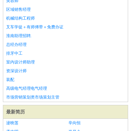
美容师
译
小语种
区域销售经理
医疗/药剂
：
医生
护士
药剂师
理疗师
导医
营养师
心理医生
中医
机械结构工程师
运动/健身
：
健身教练
瑜伽教练
舞蹈老师
游泳教练
台球教练
高尔夫
叉车学徒＋有师傅带＋免费办证
助理
体育解说员
体育记者
足球教练
淮南助理招聘.
环境保护
：
污水处理
环保检测
环境管理
环境绿化
水质检测员
总经办经理
政府公务
：
排牙中工
房地产
：
房产销售
置业顾问
房产客服
房产策划
房产店员
房产中
室内设计师助理
介
房产内勤
房产评估师
资深设计师
建筑/装修
：
土木工程
工程监理
造价师
安全专员
项目管理
园林设计
装配
测绘员
建筑工
装修工
高级电气经理电气经理
人事/行政
：
文员
前台
秘书
人事专员
人事经理
行政助理
行政主管
市场营销策划类市场策划主管
招聘专员
招聘经理
猎头顾问
培训专员
高级管理
：
总监
总裁助理
副总裁
总经理
合伙人
CEO
CTO
CFO
最新简历
CPO
逯映莲
辛向恒
农林牧渔
：
养殖人员
饲养业务
农艺师
畜牧师
饲料研发