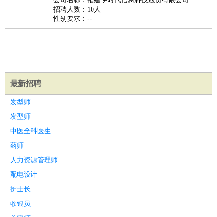
公司名称：福建伊时代信息科技股份有限公司
家政/安保
：
保洁
保姆
保安
月嫂
钟点工
洗衣工
护工
育婴师
送水工
招聘人数：10人
性别要求：--
家庭管家
物业管理
：
物业维修
物业管理
物业招商
物业经理
淘宝/网店
：
淘宝客服
淘宝美工
淘宝店长
淘宝推广
淘宝装修
淘宝策
划
淘宝模特
财务/会计
：
会计
财务
出纳
审计
税务
财务分析
成本管理
最新招聘
教育/培训
：
教师
家教
幼教
教学管理
学术研究
培训策划
课程顾问
发型师
银行/证券
：
理财顾问
证券分析
银行柜员
拍卖师
操盘手
银行经理
信
发型师
贷管理
中医全科医生
律师/法务
：
律师
律师助理
法务专员
专利顾问
合同管理
药师
广告/咨询
：
文案
广告制作
咨询顾问
创意总监
广告策划
会展策划
婚
人力资源管理师
礼策划
媒介策划
咨询经理
客户主管
摄影师
配电设计
美术/设计
：
服装设计
平面设计
美编
家具设计
美术老师
室内设计
包
装设计
动画设计
珠宝设计
店面设计
UI设计
护士长
编辑/出版
：
编辑
记者
出版
发行
专栏作家
排版设计
收银员
翻译/语言
：
英语翻译
日语翻译
俄语翻译
韩语翻译
法语翻译
德语翻