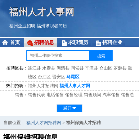
福州人才人事网
福州企业招聘
福州求职者简历
首页
招聘信息
求职简历
招聘企业
招聘区县：
连江县
永泰县
闽清县
闽侯县
平潭县
仓山区
罗源县
鼓
楼区
台江区
晋安区
马尾区
热门招聘：
福州人才招聘网
福州人事人才网
销售
：
销售代表
电话销售
销售经理
销售顾问
汽车销售
销售总
监
医药销售
网络销售
区域销售
客户经理
销售顾问
展开
市场
：
市场专员
市场经理
市场拓展
市场调研
市场策划
策划经
理
当前位置：
福州人才网招聘网
>
福州保姆人才招聘
客服
：
客服专员
电话客服
客服经理
售后服务
客户关系
客服总
福州保姆招聘信息
监