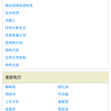
好玩职业
：
酒店试睡员
美食品尝师
旅游体验师
职业拥抱师
酒店试
物业招商租赁租售
睡员
狗粮试吃员
手模
陪跑族
网购砍价师
色彩搭配师
品
安全经理
酒师
洗碗工
经营分析专员
快递客服主管
责销售代表
销售代表
定西仓管质检
销售代表
最新简历
滕峻磊
陆弘清
明琪华
司诗黛
上官古轩
盛絮霞
祝嘉祥
墨昌涛