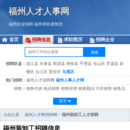
福州人才人事网
福州企业招聘
福州求职者简历
首页
招聘信息
求职简历
招聘企业
招聘区县：
连江县
永泰县
闽清县
闽侯县
平潭县
仓山区
罗源县
鼓
楼区
台江区
晋安区
马尾区
热门招聘：
福州人才招聘网
福州人事人才网
销售
：
销售代表
电话销售
销售经理
销售顾问
汽车销售
销售总
监
医药销售
网络销售
区域销售
客户经理
销售顾问
展开
市场
：
市场专员
市场经理
市场拓展
市场调研
市场策划
策划经
理
当前位置：
福州人才网招聘网
>
福州装卸工人才招聘
客服
：
客服专员
电话客服
客服经理
售后服务
客户关系
客服总
福州装卸工招聘信息
监