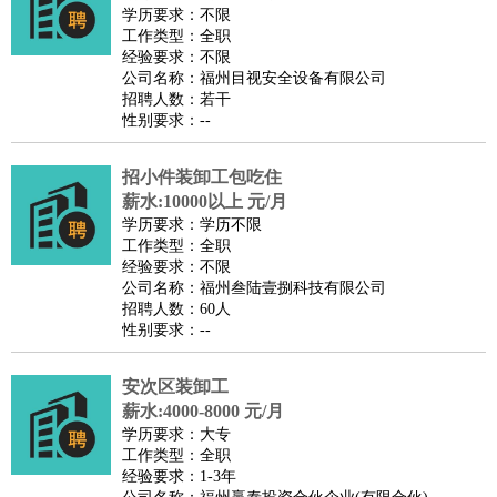
餐饮类
：
厨师
服务员
传菜员
面点师
洗碗工
后厨
杂工
学徒
咖啡
学历要求：不限
工作类型：全职
师
茶艺师
迎宾
经验要求：不限
酒店/旅游
：
酒店前台
酒店服务员
行李员
大堂经理
酒店管理
酒店管
公司名称：福州目视安全设备有限公司
招聘人数：若干
家
导游
旅游顾问
签证专员
订票员
试睡师
性别要求：--
超市/销售
：
促销导购
营业员
收银员
理货员
食品加工
品类管理
店长
美容/美发
：
发型师
美容师
化妆师
美甲师
美发助理
洗头工
美体师
招小件装卸工包吃住
美容顾问
美容助理
美容店长
宠物美容
薪水:10000以上 元/月
学历要求：学历不限
保健/按摩
：
按摩师
针灸推拿
足疗师
搓澡工
盲人按摩
工作类型：全职
娱乐/影视
：
礼仪
调酒师
摄影师
主持人
配音员
后期制作
场务
群众
经验要求：不限
公司名称：福州叁陆壹捌科技有限公司
演员
音效师
灯光师
编剧
主播
招聘人数：60人
技术开发
：
程序员
网页设计
技术专员
软件工程师
测试工程师
运维
性别要求：--
工程师
技术支持
硬件工程师
系统工程师
通信工程师
数
安次区装卸工
据工程师
前端工程师
APP开发
算法工程师
薪水:4000-8000 元/月
产品管理
：
产品经理
产品运营
产品助理
项目经理
高级产品经理
产
学历要求：大专
品实习生
SEO
工作类型：全职
经验要求：1-3年
电子/电气
：
无线电
电路工程
自动化
电子维修
产品工艺