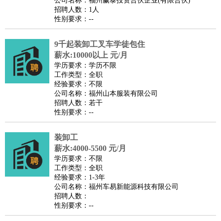
公司名称：福州赢泰投资合伙企业(有限合伙)
家政/安保
：
保洁
保姆
保安
月嫂
钟点工
洗衣工
护工
育婴师
送水工
招聘人数：1人
性别要求：--
家庭管家
物业管理
：
物业维修
物业管理
物业招商
物业经理
9千起装卸工叉车学徒包住
淘宝/网店
：
淘宝客服
淘宝美工
淘宝店长
淘宝推广
淘宝装修
淘宝策
薪水:10000以上 元/月
划
淘宝模特
学历要求：学历不限
工作类型：全职
财务/会计
：
会计
财务
出纳
审计
税务
财务分析
成本管理
经验要求：不限
教育/培训
：
教师
公司名称：福州山本服装有限公司
家教
幼教
教学管理
学术研究
培训策划
课程顾问
招聘人数：若干
银行/证券
：
理财顾问
证券分析
银行柜员
拍卖师
操盘手
银行经理
信
性别要求：--
贷管理
律师/法务
：
律师
律师助理
法务专员
专利顾问
合同管理
装卸工
薪水:4000-5500 元/月
广告/咨询
：
文案
广告制作
咨询顾问
创意总监
广告策划
会展策划
婚
学历要求：不限
礼策划
媒介策划
咨询经理
客户主管
摄影师
工作类型：全职
经验要求：1-3年
美术/设计
：
服装设计
平面设计
美编
家具设计
美术老师
室内设计
包
公司名称：福州车易新能源科技有限公司
装设计
动画设计
珠宝设计
店面设计
UI设计
招聘人数：
性别要求：--
编辑/出版
：
编辑
记者
出版
发行
专栏作家
排版设计
翻译/语言
：
英语翻译
日语翻译
俄语翻译
韩语翻译
法语翻译
德语翻