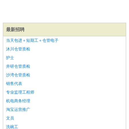
译
小语种
医疗/药剂
：
医生
护士
药剂师
理疗师
导医
营养师
心理医生
中医
运动/健身
：
健身教练
瑜伽教练
舞蹈老师
游泳教练
台球教练
高尔夫
最新招聘
助理
体育解说员
体育记者
足球教练
当天包进＋短期工＋仓管电子
环境保护
：
污水处理
环保检测
环境管理
环境绿化
水质检测员
沐川仓管质检
政府公务
：
护士
房地产
：
房产销售
置业顾问
房产客服
房产策划
房产店员
房产中
介
房产内勤
房产评估师
井研仓管质检
建筑/装修
：
土木工程
工程监理
造价师
安全专员
项目管理
园林设计
沙湾仓管质检
测绘员
建筑工
装修工
销售代表
人事/行政
：
文员
前台
秘书
人事专员
人事经理
行政助理
行政主管
专业监理工程师
招聘专员
招聘经理
猎头顾问
培训专员
机电商务经理
高级管理
：
总监
总裁助理
副总裁
总经理
合伙人
CEO
CTO
CFO
淘宝运营推广
CPO
文员
农林牧渔
：
养殖人员
饲养业务
农艺师
畜牧师
饲料研发
洗碗工