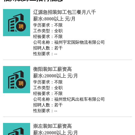
公关
：
公关员
公关经理
媒介专员
媒介经理
会展专员
辽源急招装卸工包三餐月八千
技工/工人
：
普工
电工
木工
钳工
焊工
钣金工
锅炉工
油漆工
缝纫工
薪水:8000以上 元/月
学历要求：不限
维修工
水暖工
车工
叉车工
手机维修
电梯工
操作工
包
工作类型：全职
装工
水泥工
钢筋工
纺织工
管道工
样衣工
装卸工
经验要求：不限
公司名称：福州宇宏国际物流有限公司
生产/研发
：
质量管理
生产组长
车间主任
工艺设计
生产总监
高级工
招聘人数：若干
程师
性别要求：--
机械/仪表
：
机械工程
仪器仪表
机电
版图设计
司机
：
商务司机
衡阳装卸工薪资高
客车司机
货车司机
出租车司机
班车司机
驾校
薪水:20000以上 元/月
教练
带车司机
地铁司机
高铁司机
小车司机
快车司机
专
学历要求：不限
车司机
工作类型：全职
经验要求：不限
物流/仓储
：
快递员
仓库管理
搬运工
物流专员
物流经理
调度员
公司名称：福州世纪风出租车有限公司
贸易/采购
：
外贸专员
外贸经理
采购员
采购经理
商务专员
报关员
买
招聘人数：若干
性别要求：--
手
保险/理赔
：
保险推销
保险顾问
核保理赔
保险经纪人
保险精算师
契
崇左装卸工薪资高
约管理
保险内勤
薪水:20000以上 元/月