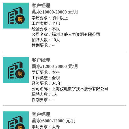
客户经理
译
小语种
薪水:10000-20000 元/月
医疗/药剂
：
医生
护士
药剂师
理疗师
导医
营养师
心理医生
中医
学历要求：初中以上
工作类型：全职
运动/健身
：
健身教练
瑜伽教练
舞蹈老师
游泳教练
台球教练
高尔夫
经验要求：不限
助理
体育解说员
体育记者
足球教练
公司名称：福州众盛人力资源有限公司
招聘人数：10人
环境保护
：
污水处理
环保检测
环境管理
环境绿化
水质检测员
性别要求：--
政府公务
：
房地产
：
房产销售
置业顾问
房产客服
房产策划
房产店员
房产中
客户经理
介
房产内勤
房产评估师
薪水:12000-20000 元/月
学历要求：本科
建筑/装修
：
土木工程
工程监理
造价师
安全专员
项目管理
园林设计
工作类型：全职
测绘员
建筑工
装修工
经验要求：3-5年
公司名称：上海仪电数字技术股份有限公司
人事/行政
：
文员
前台
秘书
人事专员
人事经理
行政助理
行政主管
招聘人数：1人
招聘专员
招聘经理
猎头顾问
培训专员
性别要求：--
高级管理
：
总监
总裁助理
副总裁
总经理
合伙人
CEO
CTO
CFO
客户经理
CPO
薪水:6000-12000 元/月
农林牧渔
：
养殖人员
饲养业务
农艺师
畜牧师
饲料研发
学历要求：大专