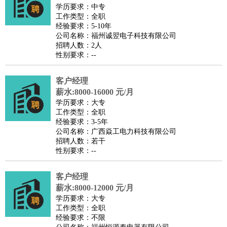
餐饮类
：
厨师
服务员
传菜员
面点师
洗碗工
后厨
杂工
学徒
咖啡
学历要求：中专
工作类型：全职
师
茶艺师
迎宾
经验要求：5-10年
酒店/旅游
：
酒店前台
酒店服务员
行李员
大堂经理
酒店管理
酒店管
公司名称：福州诚翌电子科技有限公司
招聘人数：2人
家
导游
旅游顾问
签证专员
订票员
试睡师
性别要求：--
超市/销售
：
促销导购
营业员
收银员
理货员
食品加工
品类管理
店长
美容/美发
：
发型师
美容师
化妆师
美甲师
美发助理
洗头工
美体师
客户经理
美容顾问
美容助理
美容店长
宠物美容
薪水:8000-16000 元/月
学历要求：大专
保健/按摩
：
按摩师
针灸推拿
足疗师
搓澡工
盲人按摩
工作类型：全职
娱乐/影视
：
礼仪
调酒师
摄影师
主持人
配音员
后期制作
场务
群众
经验要求：3-5年
公司名称：广西焱工电力科技有限公司
演员
音效师
灯光师
编剧
主播
招聘人数：若干
技术开发
：
程序员
网页设计
技术专员
软件工程师
测试工程师
运维
性别要求：--
工程师
技术支持
硬件工程师
系统工程师
通信工程师
数
客户经理
据工程师
前端工程师
APP开发
算法工程师
薪水:8000-12000 元/月
产品管理
：
产品经理
产品运营
产品助理
项目经理
高级产品经理
产
学历要求：大专
品实习生
SEO
工作类型：全职
经验要求：不限
电子/电气
：
无线电
电路工程
自动化
电子维修
产品工艺