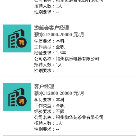
公司名称：福州恒源泰电器有限公司
家政/安保
：
保洁
保姆
保安
月嫂
钟点工
洗衣工
护工
育婴师
送水工
招聘人数：1人
性别要求：--
家庭管家
物业管理
：
物业维修
物业管理
物业招商
物业经理
游艇会客户经理
淘宝/网店
：
淘宝客服
淘宝美工
淘宝店长
淘宝推广
淘宝装修
淘宝策
薪水:12000-20000 元/月
划
淘宝模特
学历要求：本科
工作类型：全职
财务/会计
：
会计
财务
出纳
审计
税务
财务分析
成本管理
经验要求：1-3年
教育/培训
：
教师
公司名称：福州祺乐电器有限公司
家教
幼教
教学管理
学术研究
培训策划
课程顾问
招聘人数：1人
银行/证券
：
理财顾问
证券分析
银行柜员
拍卖师
操盘手
银行经理
信
性别要求：--
贷管理
律师/法务
：
律师
律师助理
法务专员
专利顾问
合同管理
客户经理
薪水:12000-20000 元/月
广告/咨询
：
文案
广告制作
咨询顾问
创意总监
广告策划
会展策划
婚
学历要求：本科
礼策划
媒介策划
咨询经理
客户主管
摄影师
工作类型：全职
经验要求：不限
美术/设计
：
服装设计
平面设计
美编
家具设计
美术老师
室内设计
包
公司名称：福州御华苑茶业有限公司
装设计
动画设计
珠宝设计
店面设计
UI设计
招聘人数：1人
性别要求：--
编辑/出版
：
编辑
记者
出版
发行
专栏作家
排版设计
翻译/语言
：
英语翻译
日语翻译
俄语翻译
韩语翻译
法语翻译
德语翻