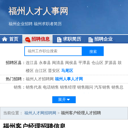
福州人才人事网
福州企业招聘
福州求职者简历
首页
招聘信息
求职简历
招聘企业
招聘区县：
连江县
永泰县
闽清县
闽侯县
平潭县
仓山区
罗源县
鼓
楼区
台江区
晋安区
马尾区
热门招聘：
福州人才招聘网
福州人事人才网
销售
：
销售代表
电话销售
销售经理
销售顾问
汽车销售
销售总
监
医药销售
网络销售
区域销售
客户经理
销售顾问
展开
市场
：
市场专员
市场经理
市场拓展
市场调研
市场策划
策划经
理
当前位置：
福州人才网招聘网
>
福州客户经理人才招聘
客服
：
客服专员
电话客服
客服经理
售后服务
客户关系
客服总
福州客户经理招聘信息
监