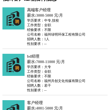
公关
：
公关员
公关经理
媒介专员
媒介经理
会展专员
高端客户经理
技工/工人
：
普工
电工
木工
钳工
焊工
钣金工
锅炉工
油漆工
缝纫工
薪水:3000-5000 元/月
学历要求：中专,技校
维修工
水暖工
车工
叉车工
手机维修
电梯工
操作工
包
工作类型：全职
装工
水泥工
钢筋工
纺织工
管道工
样衣工
装卸工
经验要求：不限
公司名称：福州绿明环保工程有限公司
生产/研发
：
质量管理
生产组长
车间主任
工艺设计
生产总监
高级工
招聘人数：1人
程师
性别要求：--
机械/仪表
：
机械工程
仪器仪表
机电
版图设计
司机
：
商务司机
bd经理
客车司机
货车司机
出租车司机
班车司机
驾校
薪水:7000-11000 元/月
教练
带车司机
地铁司机
高铁司机
小车司机
快车司机
专
学历要求：大专
车司机
工作类型：全职
经验要求：不限
物流/仓储
：
快递员
仓库管理
搬运工
物流专员
物流经理
调度员
公司名称：福州共创文化传媒有限公司
贸易/采购
：
外贸专员
外贸经理
采购员
采购经理
商务专员
报关员
买
招聘人数：若干
性别要求：--
手
保险/理赔
：
保险推销
保险顾问
核保理赔
保险经纪人
保险精算师
契
客户经理
约管理
保险内勤
薪水:4001-5000 元/月