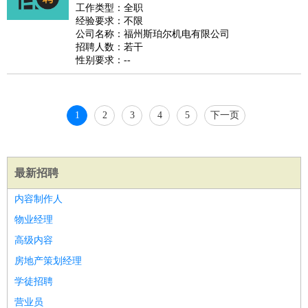
好玩职业
：
酒店试睡员
美食品尝师
旅游体验师
职业拥抱师
酒店试
工作类型：全职
经验要求：不限
睡员
狗粮试吃员
手模
陪跑族
网购砍价师
色彩搭配师
品
公司名称：福州斯珀尔机电有限公司
酒师
招聘人数：若干
性别要求：--
1
2
3
4
5
下一页
最新招聘
内容制作人
物业经理
高级内容
房地产策划经理
学徒招聘
营业员