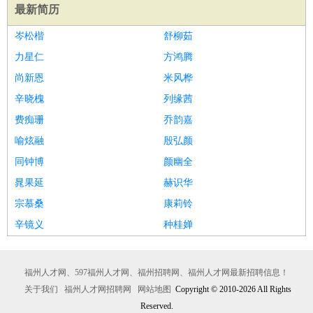
最新简历
岑松楷
舒柳茹
力星仁
方鸿腾
尚新恩
米风桦
辛晓槐
列缘茜
费痴珊
乔韵嘉
喻炫融
殷弘颜
同钟博
颜幽全
晁果延
赫识华
宗慕桑
康莉铃
辛镜义
种桂婵
福州人才网、597福州人才网、福州招聘网、福州人才网最新招聘信息！
关于我们
福州人才网招聘网
网站地图
Copyright © 2010-2026 All Rights
Reserved.