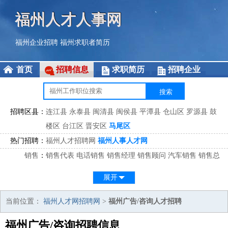
福州人才人事网
福州企业招聘
福州求职者简历
首页
招聘信息
求职简历
招聘企业
招聘区县：
连江县
永泰县
闽清县
闽侯县
平潭县
仓山区
罗源县
鼓
楼区
台江区
晋安区
马尾区
热门招聘：
福州人才招聘网
福州人事人才网
销售
：
销售代表
电话销售
销售经理
销售顾问
汽车销售
销售总
监
医药销售
网络销售
区域销售
客户经理
销售顾问
展开
市场
：
市场专员
市场经理
市场拓展
市场调研
市场策划
策划经
理
当前位置：
福州人才网招聘网
>
福州广告/咨询人才招聘
客服
：
客服专员
电话客服
客服经理
售后服务
客户关系
客服总
福州广告/咨询招聘信息
监