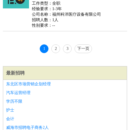
好玩职业
：
酒店试睡员
美食品尝师
旅游体验师
职业拥抱师
酒店试
工作类型：全职
经验要求：1-3年
睡员
狗粮试吃员
手模
陪跑族
网购砍价师
色彩搭配师
品
公司名称：福州科洋医疗设备有限公司
酒师
招聘人数：1人
性别要求：--
1
2
3
下一页
最新招聘
东北区市场营销企划经理
汽车运营经理
学历不限
护士
会计
威海市招聘电子商务2人