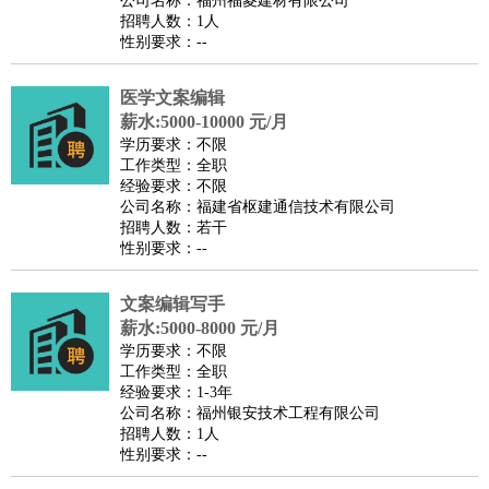
公司名称：福州福菱建材有限公司
家政/安保
：
保洁
保姆
保安
月嫂
钟点工
洗衣工
护工
育婴师
送水工
招聘人数：1人
性别要求：--
家庭管家
物业管理
：
物业维修
物业管理
物业招商
物业经理
医学文案编辑
淘宝/网店
：
淘宝客服
淘宝美工
淘宝店长
淘宝推广
淘宝装修
淘宝策
薪水:5000-10000 元/月
划
淘宝模特
学历要求：不限
工作类型：全职
财务/会计
：
会计
财务
出纳
审计
税务
财务分析
成本管理
经验要求：不限
教育/培训
：
教师
公司名称：福建省枢建通信技术有限公司
家教
幼教
教学管理
学术研究
培训策划
课程顾问
招聘人数：若干
银行/证券
：
理财顾问
证券分析
银行柜员
拍卖师
操盘手
银行经理
信
性别要求：--
贷管理
律师/法务
：
律师
律师助理
法务专员
专利顾问
合同管理
文案编辑写手
薪水:5000-8000 元/月
广告/咨询
：
文案
广告制作
咨询顾问
创意总监
广告策划
会展策划
婚
学历要求：不限
礼策划
媒介策划
咨询经理
客户主管
摄影师
工作类型：全职
经验要求：1-3年
美术/设计
：
服装设计
平面设计
美编
家具设计
美术老师
室内设计
包
公司名称：福州银安技术工程有限公司
装设计
动画设计
珠宝设计
店面设计
UI设计
招聘人数：1人
性别要求：--
编辑/出版
：
编辑
记者
出版
发行
专栏作家
排版设计
翻译/语言
：
英语翻译
日语翻译
俄语翻译
韩语翻译
法语翻译
德语翻