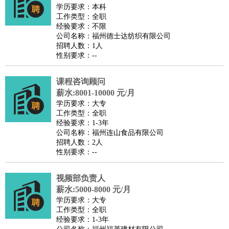
餐饮类
：
厨师
服务员
传菜员
面点师
洗碗工
后厨
杂工
学徒
咖啡
学历要求：本科
工作类型：全职
师
茶艺师
迎宾
经验要求：不限
酒店/旅游
：
酒店前台
酒店服务员
行李员
大堂经理
酒店管理
酒店管
公司名称：福州德士达纺织有限公司
招聘人数：1人
家
导游
旅游顾问
签证专员
订票员
试睡师
性别要求：--
超市/销售
：
促销导购
营业员
收银员
理货员
食品加工
品类管理
店长
美容/美发
：
发型师
美容师
化妆师
美甲师
美发助理
洗头工
美体师
课程咨询顾问
美容顾问
美容助理
美容店长
宠物美容
薪水:8001-10000 元/月
学历要求：大专
保健/按摩
：
按摩师
针灸推拿
足疗师
搓澡工
盲人按摩
工作类型：全职
娱乐/影视
：
礼仪
调酒师
摄影师
主持人
配音员
后期制作
场务
群众
经验要求：1-3年
公司名称：福州连山食品有限公司
演员
音效师
灯光师
编剧
主播
招聘人数：2人
技术开发
：
程序员
网页设计
技术专员
软件工程师
测试工程师
运维
性别要求：--
工程师
技术支持
硬件工程师
系统工程师
通信工程师
数
视频部负责人
据工程师
前端工程师
APP开发
算法工程师
薪水:5000-8000 元/月
产品管理
：
产品经理
产品运营
产品助理
项目经理
高级产品经理
产
学历要求：大专
品实习生
SEO
工作类型：全职
经验要求：1-3年
电子/电气
：
无线电
电路工程
自动化
电子维修
产品工艺