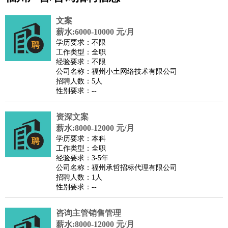
公关
：
公关员
公关经理
媒介专员
媒介经理
会展专员
文案
技工/工人
：
普工
电工
木工
钳工
焊工
钣金工
锅炉工
油漆工
缝纫工
薪水:6000-10000 元/月
学历要求：不限
维修工
水暖工
车工
叉车工
手机维修
电梯工
操作工
包
工作类型：全职
装工
水泥工
钢筋工
纺织工
管道工
样衣工
装卸工
经验要求：不限
公司名称：福州小土网络技术有限公司
生产/研发
：
质量管理
生产组长
车间主任
工艺设计
生产总监
高级工
招聘人数：5人
程师
性别要求：--
机械/仪表
：
机械工程
仪器仪表
机电
版图设计
司机
：
商务司机
资深文案
客车司机
货车司机
出租车司机
班车司机
驾校
薪水:8000-12000 元/月
教练
带车司机
地铁司机
高铁司机
小车司机
快车司机
专
学历要求：本科
车司机
工作类型：全职
经验要求：3-5年
物流/仓储
：
快递员
仓库管理
搬运工
物流专员
物流经理
调度员
公司名称：福州承哲招标代理有限公司
贸易/采购
：
外贸专员
外贸经理
采购员
采购经理
商务专员
报关员
买
招聘人数：1人
性别要求：--
手
保险/理赔
：
保险推销
保险顾问
核保理赔
保险经纪人
保险精算师
契
咨询主管销售管理
约管理
保险内勤
薪水:8000-12000 元/月