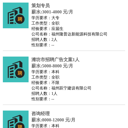
策划专员
译
小语种
薪水:3001-4000 元/月
医疗/药剂
：
医生
护士
药剂师
理疗师
导医
营养师
心理医生
中医
学历要求：大专
工作类型：全职
运动/健身
：
健身教练
瑜伽教练
舞蹈老师
游泳教练
台球教练
高尔夫
经验要求：应届生
助理
体育解说员
体育记者
足球教练
公司名称：福州隆普达新能源科技有限公司
招聘人数：2人
环境保护
：
污水处理
环保检测
环境管理
环境绿化
水质检测员
性别要求：--
政府公务
：
房地产
：
房产销售
置业顾问
房产客服
房产策划
房产店员
房产中
潍坊市招聘广告文案1人
介
房产内勤
房产评估师
薪水:5000-8000 元/月
学历要求：本科
建筑/装修
：
土木工程
工程监理
造价师
安全专员
项目管理
园林设计
工作类型：全职
测绘员
建筑工
装修工
经验要求：不限
公司名称：福州跃宁建设有限公司
人事/行政
：
文员
前台
秘书
人事专员
人事经理
行政助理
行政主管
招聘人数：1人
招聘专员
招聘经理
猎头顾问
培训专员
性别要求：--
高级管理
：
总监
总裁助理
副总裁
总经理
合伙人
CEO
CTO
CFO
咨询经理
CPO
薪水:8000-12000 元/月
农林牧渔
：
养殖人员
饲养业务
农艺师
畜牧师
饲料研发
学历要求：本科