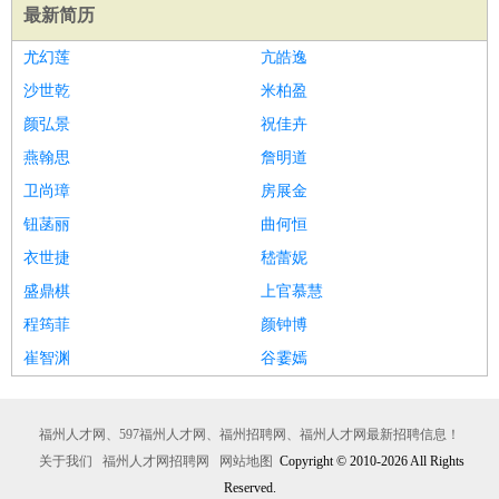
最新简历
尤幻莲
亢皓逸
沙世乾
米柏盈
颜弘景
祝佳卉
燕翰思
詹明道
卫尚璋
房展金
钮菡丽
曲何恒
衣世捷
嵇蕾妮
盛鼎棋
上官慕慧
程筠菲
颜钟博
崔智渊
谷霎嫣
福州人才网、597福州人才网、福州招聘网、福州人才网最新招聘信息！
关于我们
福州人才网招聘网
网站地图
Copyright © 2010-2026 All Rights
Reserved.