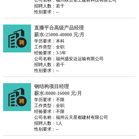
公司名称：福州联合塑工建材科技有限公司
家政/安保
：
保洁
保姆
保安
月嫂
钟点工
洗衣工
护工
育婴师
送水工
招聘人数：若干
性别要求：--
家庭管家
物业管理
：
物业维修
物业管理
物业招商
物业经理
直播平台高级产品经理
淘宝/网店
：
淘宝客服
淘宝美工
淘宝店长
淘宝推广
淘宝装修
淘宝策
薪水:25000-40000 元/月
划
淘宝模特
学历要求：本科
工作类型：全职
财务/会计
：
会计
财务
出纳
审计
税务
财务分析
成本管理
经验要求：3-5年
教育/培训
：
教师
公司名称：福州盛安达运输有限公司
家教
幼教
教学管理
学术研究
培训策划
课程顾问
招聘人数：若干
银行/证券
：
理财顾问
证券分析
银行柜员
拍卖师
操盘手
银行经理
信
性别要求：--
贷管理
律师/法务
：
律师
律师助理
法务专员
专利顾问
合同管理
钢结构项目经理
薪水:8000-16000 元/月
广告/咨询
：
文案
广告制作
咨询顾问
创意总监
广告策划
会展策划
婚
学历要求：不限
礼策划
媒介策划
咨询经理
客户主管
摄影师
工作类型：全职
经验要求：不限
美术/设计
：
服装设计
平面设计
美编
家具设计
美术老师
室内设计
包
公司名称：福州云天星都建材有限公司
装设计
动画设计
珠宝设计
店面设计
UI设计
招聘人数：1人
性别要求：--
编辑/出版
：
编辑
记者
出版
发行
专栏作家
排版设计
翻译/语言
：
英语翻译
日语翻译
俄语翻译
韩语翻译
法语翻译
德语翻