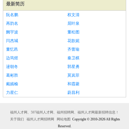
最新简历
阮名鹏
权文清
再韵名
屈叶泉
阙宇波
董松图
闫杰城
花歆妮
董忆邑
齐蕾瑜
边筠煜
秦卫棋
逯朝冬
郭星勇
葛彬胜
莫岚菲
戴嫣榆
和霞菱
力星仁
蔚昌利
福州人才网、597福州人才网、福州招聘网、福州人才网最新招聘信息！
关于我们
福州人才网招聘网
网站地图
Copyright © 2010-2026 All Rights
Reserved.