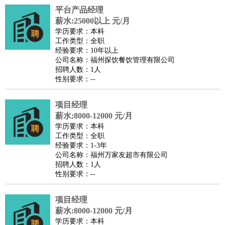
平台产品经理
译
小语种
薪水:25000以上 元/月
医疗/药剂
：
医生
护士
药剂师
理疗师
导医
营养师
心理医生
中医
学历要求：本科
工作类型：全职
运动/健身
：
健身教练
瑜伽教练
舞蹈老师
游泳教练
台球教练
高尔夫
经验要求：10年以上
助理
体育解说员
体育记者
足球教练
公司名称：福州探饮餐饮管理有限公司
招聘人数：1人
环境保护
：
污水处理
环保检测
环境管理
环境绿化
水质检测员
性别要求：--
政府公务
：
房地产
：
房产销售
置业顾问
房产客服
房产策划
房产店员
房产中
项目经理
介
房产内勤
房产评估师
薪水:8000-12000 元/月
学历要求：本科
建筑/装修
：
土木工程
工程监理
造价师
安全专员
项目管理
园林设计
工作类型：全职
测绘员
建筑工
装修工
经验要求：1-3年
公司名称：福州万家友超市有限公司
人事/行政
：
文员
前台
秘书
人事专员
人事经理
行政助理
行政主管
招聘人数：1人
招聘专员
招聘经理
猎头顾问
培训专员
性别要求：--
高级管理
：
总监
总裁助理
副总裁
总经理
合伙人
CEO
CTO
CFO
项目经理
CPO
薪水:8000-12000 元/月
农林牧渔
：
养殖人员
饲养业务
农艺师
畜牧师
饲料研发
学历要求：本科