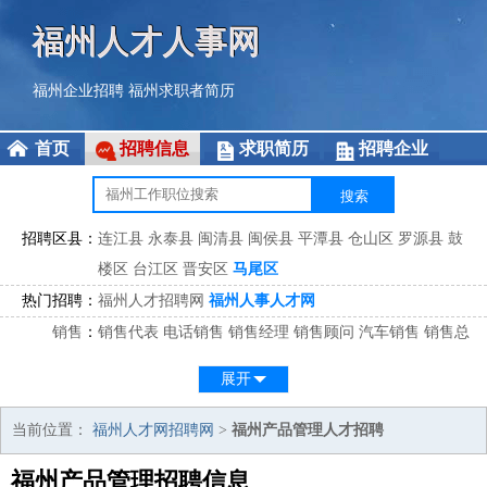
福州人才人事网
福州企业招聘
福州求职者简历
首页
招聘信息
求职简历
招聘企业
招聘区县：
连江县
永泰县
闽清县
闽侯县
平潭县
仓山区
罗源县
鼓
楼区
台江区
晋安区
马尾区
热门招聘：
福州人才招聘网
福州人事人才网
销售
：
销售代表
电话销售
销售经理
销售顾问
汽车销售
销售总
监
医药销售
网络销售
区域销售
客户经理
销售顾问
展开
市场
：
市场专员
市场经理
市场拓展
市场调研
市场策划
策划经
理
当前位置：
福州人才网招聘网
>
福州产品管理人才招聘
客服
：
客服专员
电话客服
客服经理
售后服务
客户关系
客服总
福州产品管理招聘信息
监