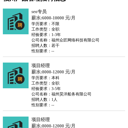
公关
：
公关员
公关经理
媒介专员
媒介经理
会展专员
seo专员
技工/工人
：
普工
电工
木工
钳工
焊工
钣金工
锅炉工
油漆工
缝纫工
薪水:6000-10000 元/月
学历要求：不限
维修工
水暖工
车工
叉车工
手机维修
电梯工
操作工
包
工作类型：全职
装工
水泥工
钢筋工
纺织工
管道工
样衣工
装卸工
经验要求：1-3年
公司名称：福州众匠网络科技有限公司
生产/研发
：
质量管理
生产组长
车间主任
工艺设计
生产总监
高级工
招聘人数：若干
程师
性别要求：--
机械/仪表
：
机械工程
仪器仪表
机电
版图设计
司机
：
商务司机
项目经理
客车司机
货车司机
出租车司机
班车司机
驾校
薪水:8000-12000 元/月
教练
带车司机
地铁司机
高铁司机
小车司机
快车司机
专
学历要求：本科
车司机
工作类型：全职
经验要求：3-5年
物流/仓储
：
快递员
仓库管理
搬运工
物流专员
物流经理
调度员
公司名称：福州昊洋船务有限公司
贸易/采购
：
外贸专员
外贸经理
采购员
采购经理
商务专员
报关员
买
招聘人数：1人
性别要求：--
手
保险/理赔
：
保险推销
保险顾问
核保理赔
保险经纪人
保险精算师
契
项目经理
约管理
保险内勤
薪水:8000-12000 元/月