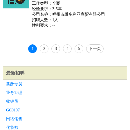
好玩职业
：
酒店试睡员
美食品尝师
旅游体验师
职业拥抱师
酒店试
工作类型：全职
经验要求：3-5年
睡员
狗粮试吃员
手模
陪跑族
网购砍价师
色彩搭配师
品
公司名称：福州市维多利亚商贸有限公司
酒师
招聘人数：1人
性别要求：--
1
2
3
4
5
下一页
最新招聘
薪酬专员
业务经理
收银员
GC0107
网络销售
化妆师