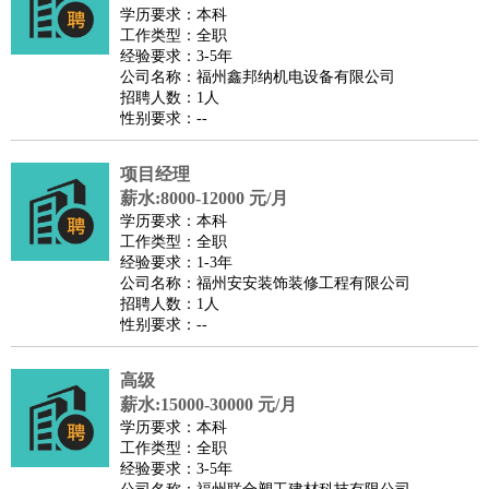
餐饮类
：
厨师
服务员
传菜员
面点师
洗碗工
后厨
杂工
学徒
咖啡
学历要求：本科
工作类型：全职
师
茶艺师
迎宾
经验要求：3-5年
酒店/旅游
：
酒店前台
酒店服务员
行李员
大堂经理
酒店管理
酒店管
公司名称：福州鑫邦纳机电设备有限公司
招聘人数：1人
家
导游
旅游顾问
签证专员
订票员
试睡师
性别要求：--
超市/销售
：
促销导购
营业员
收银员
理货员
食品加工
品类管理
店长
美容/美发
：
发型师
美容师
化妆师
美甲师
美发助理
洗头工
美体师
项目经理
美容顾问
美容助理
美容店长
宠物美容
薪水:8000-12000 元/月
学历要求：本科
保健/按摩
：
按摩师
针灸推拿
足疗师
搓澡工
盲人按摩
工作类型：全职
娱乐/影视
：
礼仪
调酒师
摄影师
主持人
配音员
后期制作
场务
群众
经验要求：1-3年
公司名称：福州安安装饰装修工程有限公司
演员
音效师
灯光师
编剧
主播
招聘人数：1人
技术开发
：
程序员
网页设计
技术专员
软件工程师
测试工程师
运维
性别要求：--
工程师
技术支持
硬件工程师
系统工程师
通信工程师
数
高级
据工程师
前端工程师
APP开发
算法工程师
薪水:15000-30000 元/月
产品管理
：
产品经理
产品运营
产品助理
项目经理
高级产品经理
产
学历要求：本科
品实习生
SEO
工作类型：全职
经验要求：3-5年
电子/电气
：
无线电
电路工程
自动化
电子维修
产品工艺