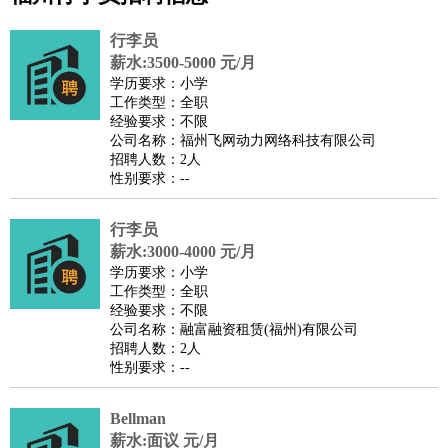
公关
：
公关员
公关经理
媒介专员
媒介经理
会展专员
行李员
技工/工人
：
普工
电工
木工
钳工
焊工
钣金工
锅炉工
油漆工
缝纫工
薪水:3500-5000 元/月
学历要求：小学
维修工
水暖工
车工
叉车工
手机维修
电梯工
操作工
包
工作类型：全职
装工
水泥工
钢筋工
纺织工
管道工
样衣工
装卸工
经验要求：不限
公司名称：福州飞网动力网络科技有限公司
生产/研发
：
质量管理
生产组长
车间主任
工艺设计
生产总监
高级工
招聘人数：2人
程师
性别要求：--
机械/仪表
：
机械工程
仪器仪表
机电
版图设计
司机
：
商务司机
行李员
客车司机
货车司机
出租车司机
班车司机
驾校
薪水:3000-4000 元/月
教练
带车司机
地铁司机
高铁司机
小车司机
快车司机
专
学历要求：小学
车司机
工作类型：全职
经验要求：不限
物流/仓储
：
快递员
仓库管理
搬运工
物流专员
物流经理
调度员
公司名称：融富融资租赁(福州)有限公司
贸易/采购
：
外贸专员
外贸经理
采购员
采购经理
商务专员
报关员
买
招聘人数：2人
性别要求：--
手
保险/理赔
：
保险推销
保险顾问
核保理赔
保险经纪人
保险精算师
契
Bellman
约管理
保险内勤
薪水:面议 元/月