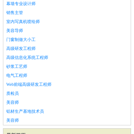
幕墙专业设计师
家政/安保
：
保洁
保姆
保安
月嫂
钟点工
洗衣工
护工
育婴师
送水工
销售主管
家庭管家
室内写真机喷绘师
物业管理
：
物业维修
物业管理
物业招商
物业经理
美容导师
淘宝/网店
：
淘宝客服
淘宝美工
淘宝店长
淘宝推广
淘宝装修
淘宝策
划
淘宝模特
门窗制做大小工
财务/会计
：
会计
财务
出纳
审计
税务
财务分析
成本管理
高级研发工程师
教育/培训
：
教师
家教
幼教
教学管理
学术研究
培训策划
课程顾问
高级信息化系统工程师
银行/证券
：
理财顾问
证券分析
银行柜员
拍卖师
操盘手
银行经理
信
砂浆工艺师
贷管理
电气工程师
律师/法务
：
律师
律师助理
法务专员
专利顾问
合同管理
Web前端高级研发工程师
广告/咨询
：
文案
广告制作
咨询顾问
创意总监
广告策划
会展策划
婚
质检员
礼策划
媒介策划
咨询经理
客户主管
摄影师
美容师
美术/设计
：
服装设计
平面设计
美编
家具设计
美术老师
室内设计
包
铝材生产基地技术员
装设计
动画设计
珠宝设计
店面设计
UI设计
美容师
编辑/出版
：
编辑
记者
出版
发行
专栏作家
排版设计
翻译/语言
：
英语翻译
日语翻译
俄语翻译
韩语翻译
法语翻译
德语翻