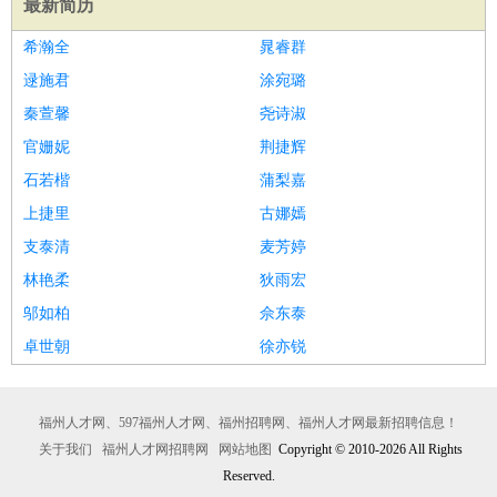
最新简历
译
小语种
希瀚全
晁睿群
医疗/药剂
：
医生
护士
药剂师
理疗师
导医
营养师
心理医生
中医
逯施君
涂宛璐
运动/健身
：
健身教练
瑜伽教练
舞蹈老师
游泳教练
台球教练
高尔夫
秦萱馨
尧诗淑
助理
体育解说员
体育记者
足球教练
官姗妮
荆捷辉
环境保护
：
污水处理
环保检测
环境管理
环境绿化
水质检测员
石若楷
蒲梨嘉
政府公务
：
上捷里
古娜嫣
房地产
：
房产销售
置业顾问
房产客服
房产策划
房产店员
房产中
支泰清
麦芳婷
介
房产内勤
房产评估师
林艳柔
狄雨宏
建筑/装修
：
土木工程
工程监理
造价师
安全专员
项目管理
园林设计
邬如柏
佘东泰
测绘员
建筑工
装修工
卓世朝
徐亦锐
人事/行政
：
文员
前台
秘书
人事专员
人事经理
行政助理
行政主管
招聘专员
招聘经理
猎头顾问
培训专员
高级管理
：
总监
总裁助理
副总裁
总经理
合伙人
CEO
CTO
CFO
福州人才网、597福州人才网、福州招聘网、福州人才网最新招聘信息！
CPO
关于我们
福州人才网招聘网
网站地图
Copyright © 2010-2026 All Rights
农林牧渔
：
养殖人员
饲养业务
农艺师
畜牧师
饲料研发
Reserved.