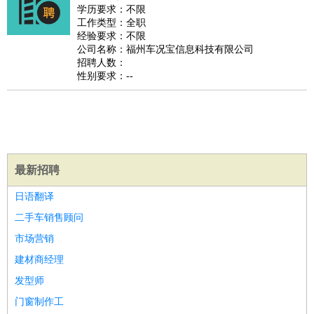
餐饮类
：
厨师
服务员
传菜员
面点师
洗碗工
后厨
杂工
学徒
咖啡
学历要求：不限
工作类型：全职
师
茶艺师
迎宾
经验要求：不限
酒店/旅游
：
酒店前台
酒店服务员
行李员
大堂经理
酒店管理
酒店管
公司名称：福州车况宝信息科技有限公司
招聘人数：
家
导游
旅游顾问
签证专员
订票员
试睡师
性别要求：--
超市/销售
：
促销导购
营业员
收银员
理货员
食品加工
品类管理
店长
美容/美发
：
发型师
美容师
化妆师
美甲师
美发助理
洗头工
美体师
美容顾问
美容助理
美容店长
宠物美容
保健/按摩
：
按摩师
针灸推拿
足疗师
搓澡工
盲人按摩
娱乐/影视
：
礼仪
调酒师
摄影师
主持人
配音员
后期制作
场务
群众
最新招聘
演员
音效师
灯光师
编剧
主播
日语翻译
技术开发
：
程序员
网页设计
技术专员
软件工程师
测试工程师
运维
二手车销售顾问
工程师
技术支持
硬件工程师
系统工程师
通信工程师
数
市场营销
据工程师
前端工程师
APP开发
算法工程师
建材商经理
产品管理
：
产品经理
产品运营
产品助理
项目经理
高级产品经理
产
发型师
品实习生
SEO
门窗制作工
电子/电气
：
无线电
电路工程
自动化
电子维修
产品工艺