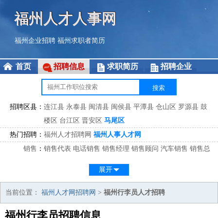
福州人才人事网
福州企业招聘
福州求职者简历
首页
招聘信息
求职简历
招聘企业
招聘区县：
连江县
永泰县
闽清县
闽侯县
平潭县
仓山区
罗源县
鼓
楼区
台江区
晋安区
马尾区
热门招聘：
福州人才招聘网
福州人事人才网
销售
：
销售代表
电话销售
销售经理
销售顾问
汽车销售
销售总
监
医药销售
网络销售
区域销售
客户经理
销售顾问
展开
市场
：
市场专员
市场经理
市场拓展
市场调研
市场策划
策划经
理
当前位置：
福州人才网招聘网
>
福州行李员人才招聘
客服
：
客服专员
电话客服
客服经理
售后服务
客户关系
客服总
福州行李员招聘信息
监