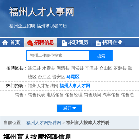
福州人才人事网
福州企业招聘
福州求职者简历
首页
招聘信息
求职简历
招聘企业
招聘区县：
连江县
永泰县
闽清县
闽侯县
平潭县
仓山区
罗源县
鼓
楼区
台江区
晋安区
马尾区
热门招聘：
福州人才招聘网
福州人事人才网
销售
：
销售代表
电话销售
销售经理
销售顾问
汽车销售
销售总
监
医药销售
网络销售
区域销售
客户经理
销售顾问
展开
市场
：
市场专员
市场经理
市场拓展
市场调研
市场策划
策划经
理
当前位置：
福州人才网招聘网
>
福州盲人按摩人才招聘
客服
：
客服专员
电话客服
客服经理
售后服务
客户关系
客服总
福州盲人按摩招聘信息
监