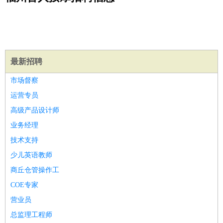
公关
：
公关员
公关经理
媒介专员
媒介经理
会展专员
技工/工人
：
普工
电工
木工
钳工
焊工
钣金工
锅炉工
油漆工
缝纫工
维修工
水暖工
车工
叉车工
手机维修
电梯工
操作工
包
装工
水泥工
钢筋工
纺织工
管道工
样衣工
装卸工
最新招聘
生产/研发
：
质量管理
生产组长
车间主任
工艺设计
生产总监
高级工
市场督察
程师
运营专员
机械/仪表
：
机械工程
仪器仪表
机电
版图设计
高级产品设计师
司机
：
商务司机
客车司机
货车司机
出租车司机
班车司机
驾校
业务经理
教练
带车司机
地铁司机
高铁司机
小车司机
快车司机
专
技术支持
车司机
少儿英语教师
物流/仓储
：
快递员
仓库管理
搬运工
物流专员
物流经理
调度员
商丘仓管操作工
贸易/采购
：
外贸专员
外贸经理
采购员
采购经理
商务专员
报关员
买
手
COE专家
保险/理赔
：
保险推销
保险顾问
核保理赔
保险经纪人
保险精算师
契
营业员
约管理
保险内勤
总监理工程师