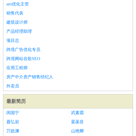
餐饮类
：
厨师
服务员
传菜员
面点师
洗碗工
后厨
杂工
学徒
咖啡
seo优化主管
师
茶艺师
迎宾
销售代表
酒店/旅游
：
酒店前台
酒店服务员
行李员
大堂经理
酒店管理
酒店管
建筑设计师
家
导游
旅游顾问
签证专员
订票员
试睡师
产品经理助理
超市/销售
：
促销导购
营业员
收银员
理货员
食品加工
品类管理
店长
项目总
美容/美发
：
发型师
美容师
化妆师
美甲师
美发助理
洗头工
美体师
跨境广告优化专员
美容顾问
美容助理
美容店长
宠物美容
跨境网站谷歌SEO
保健/按摩
：
按摩师
针灸推拿
足疗师
搓澡工
盲人按摩
应用工程师
娱乐/影视
：
礼仪
调酒师
摄影师
主持人
配音员
后期制作
场务
群众
房产中介房产销售经纪人
演员
音效师
灯光师
编剧
主播
外卖员
技术开发
：
程序员
网页设计
技术专员
软件工程师
测试工程师
运维
工程师
技术支持
硬件工程师
系统工程师
通信工程师
数
最新简历
据工程师
前端工程师
APP开发
算法工程师
闵国宁
武素霜
产品管理
：
产品经理
产品运营
产品助理
项目经理
高级产品经理
产
聂弘岩
晏菡音
品实习生
SEO
丌皓渊
山艳卿
电子/电气
：
无线电
电路工程
自动化
电子维修
产品工艺