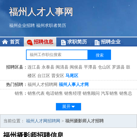
福州人才人事网
福州企业招聘
福州求职者简历
首页
招聘信息
求职简历
招聘企业
招聘区县：
连江县
永泰县
闽清县
闽侯县
平潭县
仓山区
罗源县
鼓
楼区
台江区
晋安区
马尾区
热门招聘：
福州人才招聘网
福州人事人才网
销售
：
销售代表
电话销售
销售经理
销售顾问
汽车销售
销售总
监
医药销售
网络销售
区域销售
客户经理
销售顾问
展开
市场
：
市场专员
市场经理
市场拓展
市场调研
市场策划
策划经
理
当前位置：
福州人才网招聘网
>
福州摄影师人才招聘
客服
：
客服专员
电话客服
客服经理
售后服务
客户关系
客服总
福州摄影师招聘信息
监