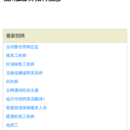
公关
：
公关员
公关经理
媒介专员
媒介经理
会展专员
技工/工人
：
普工
电工
木工
钳工
焊工
钣金工
锅炉工
油漆工
缝纫工
维修工
水暖工
车工
叉车工
手机维修
电梯工
操作工
包
装工
水泥工
钢筋工
纺织工
管道工
样衣工
装卸工
最新招聘
生产/研发
：
质量管理
生产组长
车间主任
工艺设计
生产总监
高级工
运动整合营销总监
程师
模具工程师
机械/仪表
：
机械工程
仪器仪表
机电
版图设计
区域销售工程师
司机
：
商务司机
客车司机
货车司机
出租车司机
班车司机
驾校
克丽缇娜诚聘美容师
教练
带车司机
地铁司机
高铁司机
小车司机
快车司机
专
药剂师
车司机
全网通缉吃鸡主播
物流/仓储
：
快递员
仓库管理
搬运工
物流专员
物流经理
调度员
临沂市招聘英语翻译3
贸易/采购
：
外贸专员
外贸经理
采购员
采购经理
商务专员
报关员
买
手
家庭陪读保姆服务人员
保险/理赔
：
保险推销
保险顾问
核保理赔
保险经纪人
保险精算师
契
暖通机电工程师
约管理
保险内勤
电焊工