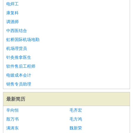
餐饮类
：
厨师
服务员
传菜员
面点师
洗碗工
后厨
杂工
学徒
咖啡
电焊工
师
茶艺师
迎宾
康复科
酒店/旅游
：
酒店前台
酒店服务员
行李员
大堂经理
酒店管理
酒店管
调酒师
家
导游
旅游顾问
签证专员
订票员
试睡师
中西医结合
超市/销售
：
促销导购
营业员
收银员
理货员
食品加工
品类管理
店长
虹桥国际机场地勤
美容/美发
：
发型师
美容师
化妆师
美甲师
美发助理
洗头工
美体师
机场理货员
美容顾问
美容助理
美容店长
宠物美容
​针灸推拿医生
保健/按摩
：
按摩师
针灸推拿
足疗师
搓澡工
盲人按摩
软件售后工程师
娱乐/影视
：
礼仪
调酒师
摄影师
主持人
配音员
后期制作
场务
群众
电镀成本会计
演员
音效师
灯光师
编剧
主播
销售专员助理
技术开发
：
程序员
网页设计
技术专员
软件工程师
测试工程师
运维
工程师
技术支持
硬件工程师
系统工程师
通信工程师
数
最新简历
据工程师
前端工程师
APP开发
算法工程师
辛向恒
毛齐宏
产品管理
：
产品经理
产品运营
产品助理
项目经理
高级产品经理
产
殷万书
毛方鸿
品实习生
SEO
满涛东
魏新荣
电子/电气
：
无线电
电路工程
自动化
电子维修
产品工艺