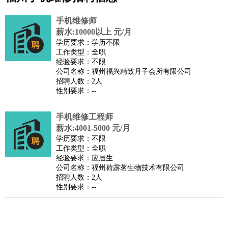
公关
：
公关员
公关经理
媒介专员
媒介经理
会展专员
手机维修师
技工/工人
：
普工
电工
木工
钳工
焊工
钣金工
锅炉工
油漆工
缝纫工
薪水:10000以上 元/月
学历要求：学历不限
维修工
水暖工
车工
叉车工
手机维修
电梯工
操作工
包
工作类型：全职
装工
水泥工
钢筋工
纺织工
管道工
样衣工
装卸工
经验要求：不限
公司名称：福州福兴精致月子会所有限公司
生产/研发
：
质量管理
生产组长
车间主任
工艺设计
生产总监
高级工
招聘人数：2人
程师
性别要求：--
机械/仪表
：
机械工程
仪器仪表
机电
版图设计
司机
：
商务司机
手机维修工程师
客车司机
货车司机
出租车司机
班车司机
驾校
薪水:4001-5000 元/月
教练
带车司机
地铁司机
高铁司机
小车司机
快车司机
专
学历要求：不限
车司机
工作类型：全职
经验要求：应届生
物流/仓储
：
快递员
仓库管理
搬运工
物流专员
物流经理
调度员
公司名称：福州荷露茗生物技术有限公司
贸易/采购
：
外贸专员
外贸经理
采购员
采购经理
商务专员
报关员
买
招聘人数：2人
性别要求：--
手
保险/理赔
：
保险推销
保险顾问
核保理赔
保险经纪人
保险精算师
契
约管理
保险内勤