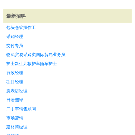
餐饮类
：
厨师
服务员
传菜员
面点师
洗碗工
后厨
杂工
学徒
咖啡
师
茶艺师
迎宾
最新招聘
酒店/旅游
：
酒店前台
酒店服务员
行李员
大堂经理
酒店管理
酒店管
包头仓管操作工
家
导游
旅游顾问
签证专员
订票员
试睡师
采购经理
超市/销售
：
促销导购
营业员
收银员
理货员
食品加工
品类管理
店长
美容/美发
交付专员
：
发型师
美容师
化妆师
美甲师
美发助理
洗头工
美体师
美容顾问
美容助理
美容店长
宠物美容
物流贸易采购类国际贸易业务员
保健/按摩
：
按摩师
针灸推拿
足疗师
搓澡工
盲人按摩
护士新生儿救护车随车护士
娱乐/影视
：
礼仪
调酒师
摄影师
主持人
配音员
后期制作
场务
群众
行政经理
演员
音效师
灯光师
编剧
主播
项目经理
技术开发
：
程序员
网页设计
技术专员
软件工程师
测试工程师
运维
腕表店经理
工程师
技术支持
硬件工程师
系统工程师
通信工程师
数
日语翻译
据工程师
前端工程师
APP开发
算法工程师
二手车销售顾问
产品管理
：
产品经理
产品运营
产品助理
项目经理
高级产品经理
产
市场营销
品实习生
SEO
建材商经理
电子/电气
：
无线电
电路工程
自动化
电子维修
产品工艺