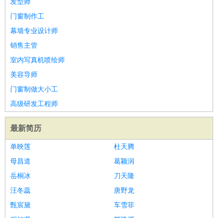
发型师
家政/安保
：
保洁
保姆
保安
月嫂
钟点工
洗衣工
护工
育婴师
送水工
门窗制作工
家庭管家
幕墙专业设计师
物业管理
：
物业维修
物业管理
物业招商
物业经理
销售主管
淘宝/网店
：
淘宝客服
淘宝美工
淘宝店长
淘宝推广
淘宝装修
淘宝策
室内写真机喷绘师
划
淘宝模特
美容导师
财务/会计
：
会计
财务
出纳
审计
税务
财务分析
成本管理
门窗制做大小工
教育/培训
：
教师
家教
幼教
教学管理
学术研究
培训策划
课程顾问
高级研发工程师
银行/证券
：
理财顾问
证券分析
银行柜员
拍卖师
操盘手
银行经理
信
贷管理
最新简历
律师/法务
：
律师
律师助理
法务专员
专利顾问
合同管理
单映莲
杜天腾
广告/咨询
：
文案
广告制作
咨询顾问
创意总监
广告策划
会展策划
婚
母昌道
葛颖润
礼策划
媒介策划
咨询经理
客户主管
摄影师
美术/设计
岳桐冰
：
服装设计
平面设计
美编
刀天隆
家具设计
美术老师
室内设计
包
装设计
动画设计
珠宝设计
店面设计
UI设计
汪冬蕊
唐野龙
编辑/出版
：
编辑
记者
出版
发行
专栏作家
排版设计
甄宸黛
车雪菲
翻译/语言
：
英语翻译
日语翻译
俄语翻译
韩语翻译
法语翻译
德语翻