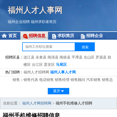
福州人才人事网
福州企业招聘
福州求职者简历
首页
招聘信息
求职简历
招聘企业
招聘区县：
连江县
永泰县
闽清县
闽侯县
平潭县
仓山区
罗源县
鼓
楼区
台江区
晋安区
马尾区
热门招聘：
福州人才招聘网
福州人事人才网
销售
：
销售代表
电话销售
销售经理
销售顾问
汽车销售
销售总
监
医药销售
网络销售
区域销售
客户经理
销售顾问
展开
市场
：
市场专员
市场经理
市场拓展
市场调研
市场策划
策划经
理
当前位置：
福州人才网招聘网
>
福州手机维修人才招聘
客服
：
客服专员
电话客服
客服经理
售后服务
客户关系
客服总
福州手机维修招聘信息
监