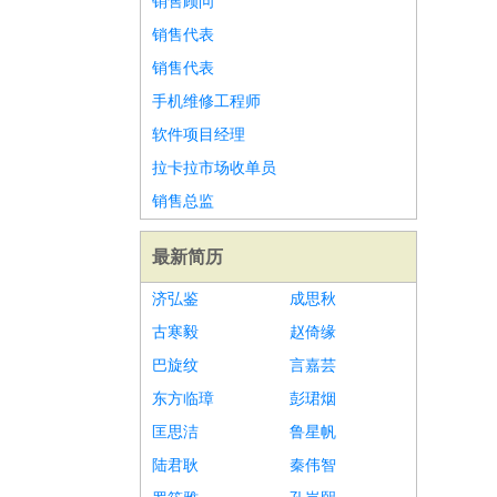
销售顾问
销售代表
销售代表
手机维修工程师
软件项目经理
拉卡拉市场收单员
销售总监
最新简历
济弘鉴
成思秋
古寒毅
赵倚缘
巴旋纹
言嘉芸
东方临璋
彭珺烟
匡思洁
鲁星帆
陆君耿
秦伟智