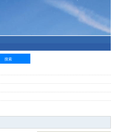
泥工
钢筋工
纺织工
管道工
样衣工
装卸工