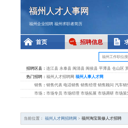
福州人才人事网
福州企业招聘
福州求职者简历
首页
招聘信息
招聘区县：
连江县
永泰县
闽清县
闽侯县
平潭县
仓山区
热门招聘：
福州人才招聘网
福州人事人才网
销售
：
销售代表
电话销售
销售经理
销售顾问
汽车销
市场
：
市场专员
市场经理
市场拓展
市场调研
市场策
客服
：
客服专员
电话客服
客服经理
售后服务
客户关
公关
：
公关员
公关经理
媒介专员
媒介经理
会展专员
技工/工人
：
普工
电工
木工
钳工
焊工
钣金工
锅炉工
油漆
当前位置：
福州人才网招聘网
>
福州淘宝装修人才招聘
生产/研发
：
质量管理
生产组长
车间主任
工艺设计
生产总