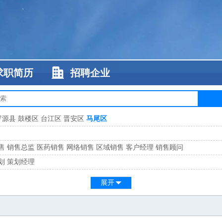
求职简历
招聘企业
罗源县
鼓楼区
台江区
晋安区
马尾区
售
销售总监
医药销售
网络销售
区域销售
客户经理
销售顾问
划
策划经理
系
客服总监
展开
工
缝纫工
维修工
水暖工
车工
叉车工
手机维修
电梯工
操作工
包装工
水
监
高级工程师