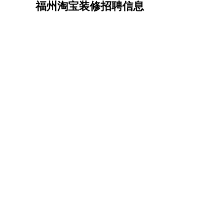
福州淘宝装修招聘信息
机械/仪表
：
机械工程
仪器仪表
机电
版图设计
司机
：
商务司机
客车司机
货车司机
出租车司机
班车
物流/仓储
：
快递员
仓库管理
搬运工
物流专员
物流经理
调
贸易/采购
：
外贸专员
外贸经理
采购员
采购经理
商务专员
保险/理赔
：
保险推销
保险顾问
核保理赔
保险经纪人
保险
餐饮类
：
厨师
服务员
传菜员
面点师
洗碗工
后厨
杂工
酒店/旅游
：
酒店前台
酒店服务员
行李员
大堂经理
酒店管
超市/销售
：
促销导购
营业员
收银员
理货员
食品加工
品类
美容/美发
：
发型师
美容师
化妆师
美甲师
美发助理
洗头工
保健/按摩
：
按摩师
针灸推拿
足疗师
搓澡工
盲人按摩
娱乐/影视
：
礼仪
调酒师
摄影师
主持人
配音员
后期制作
技术开发
：
程序员
网页设计
技术专员
软件工程师
测试工
产品管理
：
产品经理
产品运营
产品助理
项目经理
高级产
电子/电气
：
无线电
电路工程
自动化
电子维修
产品工艺
家政/安保
：
保洁
保姆
保安
月嫂
钟点工
洗衣工
护工
育婴