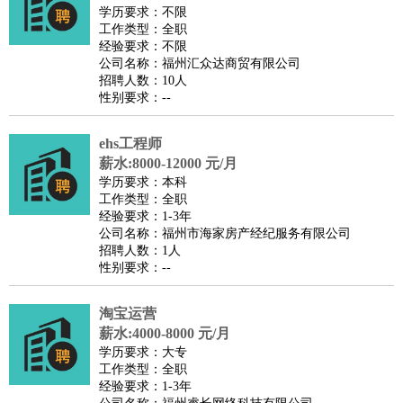
餐饮类
：
厨师
服务员
传菜员
面点师
洗碗工
后厨
杂工
学徒
咖啡
学历要求：不限
工作类型：全职
师
茶艺师
迎宾
经验要求：不限
酒店/旅游
：
酒店前台
酒店服务员
行李员
大堂经理
酒店管理
酒店管
公司名称：福州汇众达商贸有限公司
招聘人数：10人
家
导游
旅游顾问
签证专员
订票员
试睡师
性别要求：--
超市/销售
：
促销导购
营业员
收银员
理货员
食品加工
品类管理
店长
美容/美发
：
发型师
美容师
化妆师
美甲师
美发助理
洗头工
美体师
ehs工程师
美容顾问
美容助理
美容店长
宠物美容
薪水:8000-12000 元/月
学历要求：本科
保健/按摩
：
按摩师
针灸推拿
足疗师
搓澡工
盲人按摩
工作类型：全职
娱乐/影视
：
礼仪
调酒师
摄影师
主持人
配音员
后期制作
场务
群众
经验要求：1-3年
公司名称：福州市海家房产经纪服务有限公司
演员
音效师
灯光师
编剧
主播
招聘人数：1人
技术开发
：
程序员
网页设计
技术专员
软件工程师
测试工程师
运维
性别要求：--
工程师
技术支持
硬件工程师
系统工程师
通信工程师
数
淘宝运营
据工程师
前端工程师
APP开发
算法工程师
薪水:4000-8000 元/月
产品管理
：
产品经理
产品运营
产品助理
项目经理
高级产品经理
产
学历要求：大专
品实习生
SEO
工作类型：全职
经验要求：1-3年
电子/电气
：
无线电
电路工程
自动化
电子维修
产品工艺