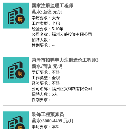
国家注册监理工程师
译
小语种
薪水:面议 元/月
医疗/药剂
：
医生
护士
药剂师
理疗师
导医
营养师
心理医生
中医
学历要求：大专
工作类型：全职
运动/健身
：
健身教练
瑜伽教练
舞蹈老师
游泳教练
台球教练
高尔夫
经验要求：5-10年
助理
体育解说员
体育记者
足球教练
公司名称：福州云盛投资有限公司
招聘人数：
环境保护
：
污水处理
环保检测
环境管理
环境绿化
水质检测员
性别要求：--
政府公务
：
房地产
：
房产销售
置业顾问
房产客服
房产策划
房产店员
房产中
菏泽市招聘电力注册造价工程师3
介
房产内勤
房产评估师
薪水:面议 元/月
学历要求：不限
建筑/装修
：
土木工程
工程监理
造价师
安全专员
项目管理
园林设计
工作类型：全职
测绘员
建筑工
装修工
经验要求：不限
公司名称：福州正兴饲料有限公司
人事/行政
：
文员
前台
秘书
人事专员
人事经理
行政助理
行政主管
招聘人数：5人
招聘专员
招聘经理
猎头顾问
培训专员
性别要求：--
高级管理
：
总监
总裁助理
副总裁
总经理
合伙人
CEO
CTO
CFO
装饰工程预算员
CPO
薪水:3000-4499 元/月
农林牧渔
：
养殖人员
饲养业务
农艺师
畜牧师
饲料研发
学历要求：本科