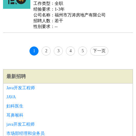
好玩职业
：
酒店试睡员
美食品尝师
旅游体验师
职业拥抱师
酒店试
工作类型：全职
经验要求：1-3年
睡员
狗粮试吃员
手模
陪跑族
网购砍价师
色彩搭配师
品
公司名称：福州市万涛房地产有限公司
酒师
招聘人数：若干
性别要求：--
1
2
3
4
5
下一页
最新招聘
Java开发工程师
JAVA
妇科医生
耳鼻喉科
java开发工程师
市场部经理和业务员