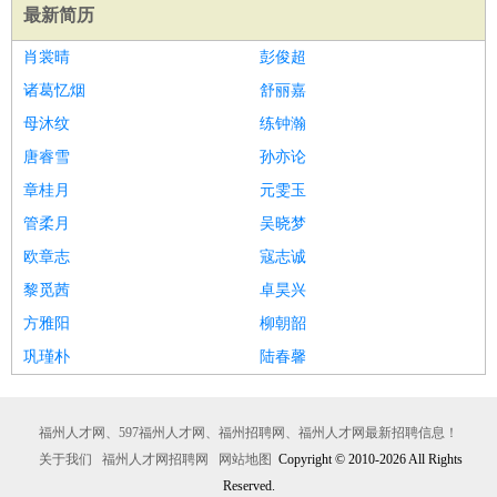
最新简历
肖裳晴
彭俊超
诸葛忆烟
舒丽嘉
母沐纹
练钟瀚
唐睿雪
孙亦论
章桂月
元雯玉
管柔月
吴晓梦
欧章志
寇志诚
黎觅茜
卓昊兴
方雅阳
柳朝韶
巩瑾朴
陆春馨
福州人才网、597福州人才网、福州招聘网、福州人才网最新招聘信息！
关于我们
福州人才网招聘网
网站地图
Copyright © 2010-2026 All Rights
Reserved.