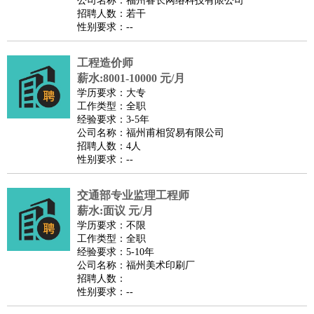
公司名称：福州睿长网络科技有限公司
家政/安保
：
保洁
保姆
保安
月嫂
钟点工
洗衣工
护工
育婴师
送水工
招聘人数：若干
性别要求：--
家庭管家
物业管理
：
物业维修
物业管理
物业招商
物业经理
工程造价师
淘宝/网店
：
淘宝客服
淘宝美工
淘宝店长
淘宝推广
淘宝装修
淘宝策
薪水:8001-10000 元/月
划
淘宝模特
学历要求：大专
工作类型：全职
财务/会计
：
会计
财务
出纳
审计
税务
财务分析
成本管理
经验要求：3-5年
教育/培训
：
教师
公司名称：福州甫相贸易有限公司
家教
幼教
教学管理
学术研究
培训策划
课程顾问
招聘人数：4人
银行/证券
：
理财顾问
证券分析
银行柜员
拍卖师
操盘手
银行经理
信
性别要求：--
贷管理
律师/法务
：
律师
律师助理
法务专员
专利顾问
合同管理
交通部专业监理工程师
薪水:面议 元/月
广告/咨询
：
文案
广告制作
咨询顾问
创意总监
广告策划
会展策划
婚
学历要求：不限
礼策划
媒介策划
咨询经理
客户主管
摄影师
工作类型：全职
经验要求：5-10年
美术/设计
：
服装设计
平面设计
美编
家具设计
美术老师
室内设计
包
公司名称：福州美术印刷厂
装设计
动画设计
珠宝设计
店面设计
UI设计
招聘人数：
性别要求：--
编辑/出版
：
编辑
记者
出版
发行
专栏作家
排版设计
翻译/语言
：
英语翻译
日语翻译
俄语翻译
韩语翻译
法语翻译
德语翻