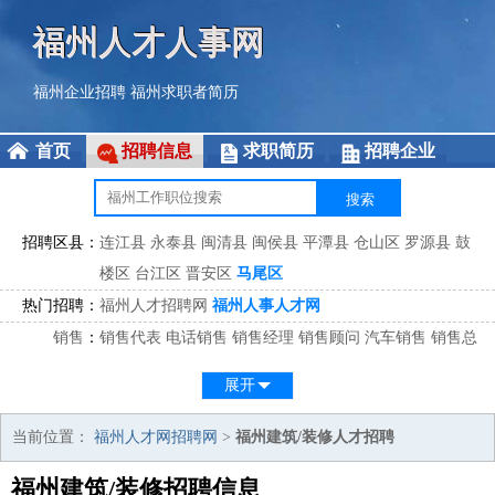
福州人才人事网
福州企业招聘
福州求职者简历
首页
招聘信息
求职简历
招聘企业
招聘区县：
连江县
永泰县
闽清县
闽侯县
平潭县
仓山区
罗源县
鼓
楼区
台江区
晋安区
马尾区
热门招聘：
福州人才招聘网
福州人事人才网
销售
：
销售代表
电话销售
销售经理
销售顾问
汽车销售
销售总
监
医药销售
网络销售
区域销售
客户经理
销售顾问
展开
市场
：
市场专员
市场经理
市场拓展
市场调研
市场策划
策划经
理
当前位置：
福州人才网招聘网
>
福州建筑/装修人才招聘
客服
：
客服专员
电话客服
客服经理
售后服务
客户关系
客服总
福州建筑/装修招聘信息
监