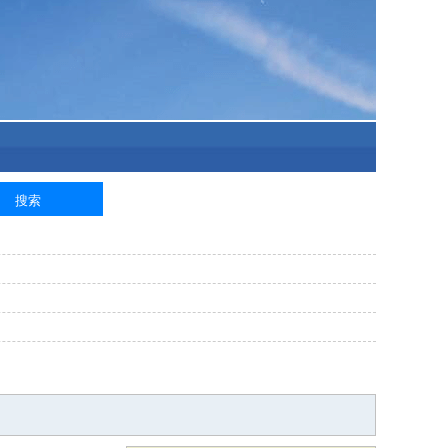
泥工
钢筋工
纺织工
管道工
样衣工
装卸工