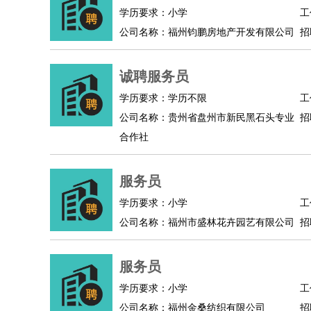
物业管理
：
物业维修
物业管理
物业招商
物业经理
学历要求：小学
工
淘宝/网店
：
淘宝客服
淘宝美工
淘宝店长
淘宝推广
淘宝装
公司名称：福州钧鹏房地产开发有限公司
招
财务/会计
：
会计
财务
出纳
审计
税务
财务分析
成本管理
教育/培训
：
教师
家教
幼教
教学管理
学术研究
培训策划
诚聘服务员
银行/证券
：
理财顾问
证券分析
银行柜员
拍卖师
操盘手
银
学历要求：学历不限
工
律师/法务
：
律师
律师助理
法务专员
专利顾问
合同管理
公司名称：贵州省盘州市新民黑石头专业
招
广告/咨询
：
文案
广告制作
咨询顾问
创意总监
广告策划
会
合作社
美术/设计
：
服装设计
平面设计
美编
家具设计
美术老师
室
编辑/出版
：
编辑
记者
出版
发行
专栏作家
排版设计
服务员
翻译/语言
：
英语翻译
日语翻译
俄语翻译
韩语翻译
法语翻
学历要求：小学
工
医疗/药剂
：
医生
护士
药剂师
理疗师
导医
营养师
心理医
公司名称：福州市盛林花卉园艺有限公司
招
运动/健身
：
健身教练
瑜伽教练
舞蹈老师
游泳教练
台球教
环境保护
：
污水处理
环保检测
环境管理
环境绿化
水质检
服务员
政府公务
：
学历要求：小学
工
房地产
：
房产销售
置业顾问
房产客服
房产策划
房产店
公司名称：福州金桑纺织有限公司
招
建筑/装修
：
土木工程
工程监理
造价师
安全专员
项目管理