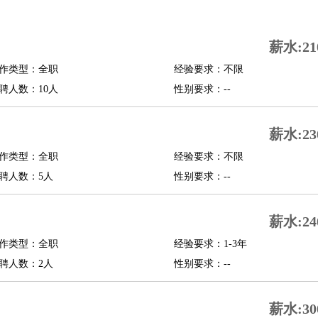
司机
驾校教练
带车司机
地铁司机
高铁司机
小车司机
快车司机
专车司机
薪水:21
度员
作类型：全职
经验要求：不限
报关员
买手
聘人数：10人
性别要求：--
精算师
契约管理
保险内勤
学徒
咖啡师
茶艺师
迎宾
薪水:23
理
酒店管家
导游
旅游顾问
签证专员
订票员
试睡师
作类型：全职
经验要求：不限
管理
店长
聘人数：5人
性别要求：--
美体师
美容顾问
美容助理
美容店长
宠物美容
薪水:24
场务
群众演员
音效师
灯光师
编剧
主播
程师
运维工程师
技术支持
硬件工程师
系统工程师
通信工程师
数据工程
作类型：全职
经验要求：1-3年
品经理
聘人数：2人
产品实习生
SEO
性别要求：--
师
送水工
家庭管家
薪水:30