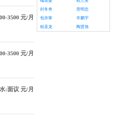
端花曼
权兰芙
封冬奇
营明忠
00-3500 元/月
包亦寒
辛鹏宇
柏圣龙
陶贤旭
00-3500 元/月
水:面议 元/月