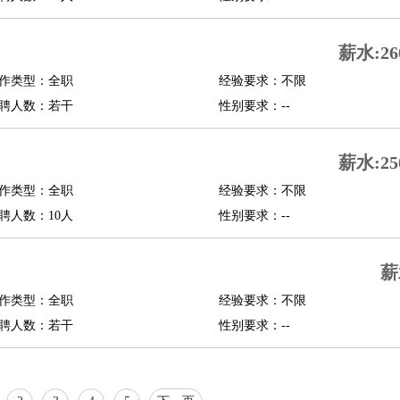
行政主管
招聘专员
招聘经理
猎头顾问
培训专员
O
CFO
CPO
薪水:26
作类型：全职
经验要求：不限
师
酒店试睡员
狗粮试吃员
手模
陪跑族
网购砍价师
色彩搭配师
品酒师
聘人数：若干
性别要求：--
薪水:25
作类型：全职
经验要求：不限
聘人数：10人
性别要求：--
薪
作类型：全职
经验要求：不限
聘人数：若干
性别要求：--