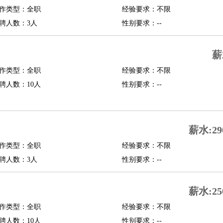
作类型：全职
经验要求：不限
修
淘宝策划
淘宝模特
聘人数：3人
性别要求：--
课程顾问
薪
行经理
信贷管理
作类型：全职
经验要求：不限
聘人数：10人
性别要求：--
展策划
婚礼策划
媒介策划
咨询经理
客户主管
摄影师
内设计
包装设计
动画设计
珠宝设计
店面设计
UI设计
薪水:29
译
德语翻译
小语种
作类型：全职
经验要求：不限
生
中医
聘人数：3人
性别要求：--
练
高尔夫助理
体育解说员
体育记者
足球教练
测员
薪水:25
作类型：全职
经验要求：不限
员
房产中介
房产内勤
房产评估师
聘人数：10人
性别要求：--
园林设计
测绘员
建筑工
装修工