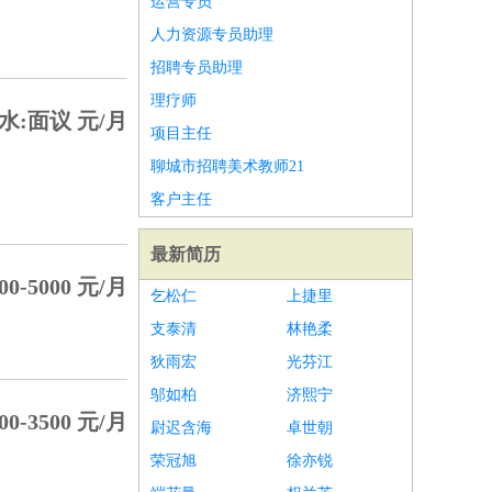
运营专员
人力资源专员助理
招聘专员助理
理疗师
水:面议 元/月
项目主任
聊城市招聘美术教师21
客户主任
最新简历
00-5000 元/月
乞松仁
上捷里
支泰清
林艳柔
狄雨宏
光芬江
邬如柏
济熙宁
00-3500 元/月
尉迟含海
卓世朝
荣冠旭
徐亦锐