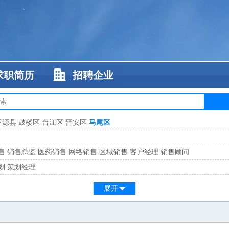
求职简历
招聘企业
罗源县
鼓楼区
台江区
晋安区
马尾区
售
销售总监
医药销售
网络销售
区域销售
客户经理
销售顾问
划
策划经理
系
客服总监
展开
工
缝纫工
维修工
水暖工
车工
叉车工
手机维修
电梯工
操作工
包装工
水
监
高级工程师