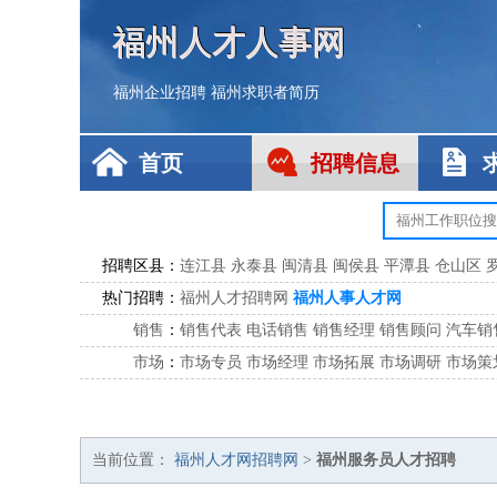
福州人才人事网
福州企业招聘
福州求职者简历
首页
招聘信息
招聘区县：
连江县
永泰县
闽清县
闽侯县
平潭县
仓山区
热门招聘：
福州人才招聘网
福州人事人才网
销售
：
销售代表
电话销售
销售经理
销售顾问
汽车销
市场
：
市场专员
市场经理
市场拓展
市场调研
市场策
客服
：
客服专员
电话客服
客服经理
售后服务
客户关
公关
：
公关员
公关经理
媒介专员
媒介经理
会展专员
技工/工人
：
普工
电工
木工
钳工
焊工
钣金工
锅炉工
油漆
当前位置：
福州人才网招聘网
>
福州服务员人才招聘
生产/研发
：
质量管理
生产组长
车间主任
工艺设计
生产总