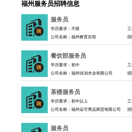
福州服务员招聘信息
机械/仪表
：
机械工程
仪器仪表
机电
版图设计
司机
：
商务司机
客车司机
货车司机
出租车司机
班车
服务员
物流/仓储
：
快递员
仓库管理
搬运工
物流专员
物流经理
调
学历要求：不限
工
贸易/采购
：
外贸专员
外贸经理
采购员
采购经理
商务专员
公司名称：福州教育宾馆
招
保险/理赔
：
保险推销
保险顾问
核保理赔
保险经纪人
保险
餐饮类
：
厨师
服务员
传菜员
面点师
洗碗工
后厨
杂工
餐饮部服务员
酒店/旅游
：
酒店前台
酒店服务员
行李员
大堂经理
酒店管
学历要求：初中
工
超市/销售
：
促销导购
营业员
收银员
理货员
食品加工
品类
公司名称：福州佳润木业有限公司
招
美容/美发
：
发型师
美容师
化妆师
美甲师
美发助理
洗头工
保健/按摩
：
按摩师
针灸推拿
足疗师
搓澡工
盲人按摩
茶楼服务员
娱乐/影视
：
礼仪
调酒师
摄影师
主持人
配音员
后期制作
技术开发
：
程序员
网页设计
技术专员
软件工程师
测试工
学历要求：初中以上
工
产品管理
：
产品经理
公司名称：福州朵可秀品商贸有限公司
产品运营
产品助理
项目经理
高级产
招
电子/电气
：
无线电
电路工程
自动化
电子维修
产品工艺
家政/安保
：
保洁
保姆
保安
月嫂
钟点工
洗衣工
护工
育婴
服务员