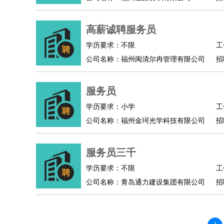
人事/行政
：
文员
前台
秘书
人事专员
人事经理
行政助理
高级管理
：
总监
高薪诚聘服务员
总裁助理
副总裁
总经理
合伙人
CEO
CT
农林牧渔
：
养殖人员
饲养业务
农艺师
畜牧师
饲料研发
学历要求：不限
工
好玩职业
：
酒店试睡员
美食品尝师
旅游体验师
职业拥抱
公司名称：福州闽清尔冉管理有限公司
招
服务员
学历要求：小学
工
公司名称：福州金珂光学科技有限公司
招
服务员三千
学历要求：不限
工
公司名称：青岛通力建设集团有限公司
招