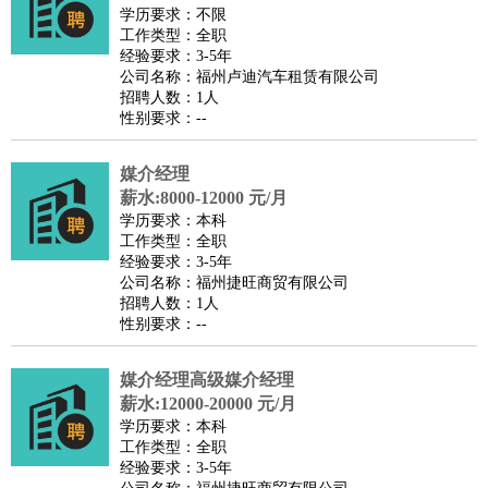
餐饮类
：
厨师
服务员
传菜员
面点师
洗碗工
后厨
杂工
学徒
咖啡
学历要求：不限
工作类型：全职
师
茶艺师
迎宾
经验要求：3-5年
酒店/旅游
：
酒店前台
酒店服务员
行李员
大堂经理
酒店管理
酒店管
公司名称：福州卢迪汽车租赁有限公司
招聘人数：1人
家
导游
旅游顾问
签证专员
订票员
试睡师
性别要求：--
超市/销售
：
促销导购
营业员
收银员
理货员
食品加工
品类管理
店长
美容/美发
：
发型师
美容师
化妆师
美甲师
美发助理
洗头工
美体师
媒介经理
美容顾问
美容助理
美容店长
宠物美容
薪水:8000-12000 元/月
学历要求：本科
保健/按摩
：
按摩师
针灸推拿
足疗师
搓澡工
盲人按摩
工作类型：全职
娱乐/影视
：
礼仪
调酒师
摄影师
主持人
配音员
后期制作
场务
群众
经验要求：3-5年
公司名称：福州捷旺商贸有限公司
演员
音效师
灯光师
编剧
主播
招聘人数：1人
技术开发
：
程序员
网页设计
技术专员
软件工程师
测试工程师
运维
性别要求：--
工程师
技术支持
硬件工程师
系统工程师
通信工程师
数
媒介经理高级媒介经理
据工程师
前端工程师
APP开发
算法工程师
薪水:12000-20000 元/月
产品管理
：
产品经理
产品运营
产品助理
项目经理
高级产品经理
产
学历要求：本科
品实习生
SEO
工作类型：全职
经验要求：3-5年
电子/电气
：
无线电
电路工程
自动化
电子维修
产品工艺