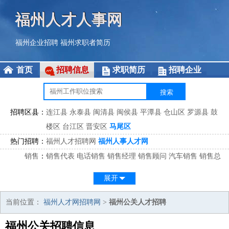
福州人才人事网
福州企业招聘
福州求职者简历
首页
招聘信息
求职简历
招聘企业
招聘区县：
连江县
永泰县
闽清县
闽侯县
平潭县
仓山区
罗源县
鼓
楼区
台江区
晋安区
马尾区
热门招聘：
福州人才招聘网
福州人事人才网
销售
：
销售代表
电话销售
销售经理
销售顾问
汽车销售
销售总
监
医药销售
网络销售
区域销售
客户经理
销售顾问
展开
市场
：
市场专员
市场经理
市场拓展
市场调研
市场策划
策划经
理
当前位置：
福州人才网招聘网
>
福州公关人才招聘
客服
：
客服专员
电话客服
客服经理
售后服务
客户关系
客服总
福州公关招聘信息
监