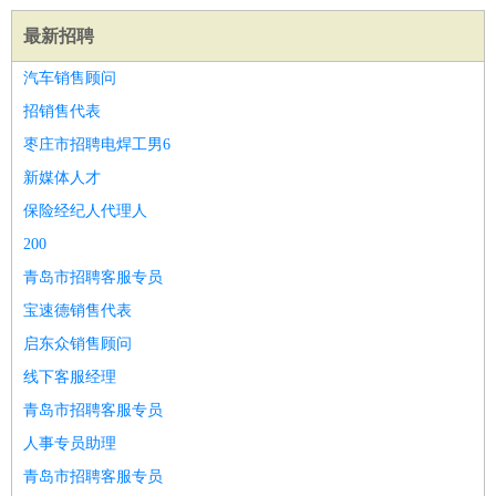
好玩职业
：
酒店试睡员
美食品尝师
旅游体验师
职业拥抱师
酒店试
最新招聘
睡员
狗粮试吃员
手模
陪跑族
网购砍价师
色彩搭配师
品
酒师
汽车销售顾问
招销售代表
枣庄市招聘电焊工男6
新媒体人才
保险经纪人代理人
200
青岛市招聘客服专员
宝速德销售代表
启东众销售顾问
线下客服经理
青岛市招聘客服专员
人事专员助理
青岛市招聘客服专员