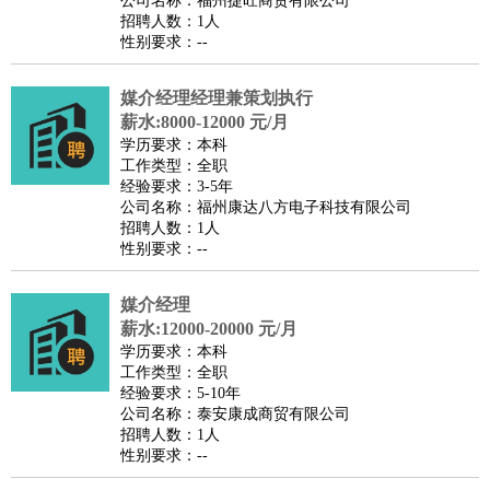
公司名称：福州捷旺商贸有限公司
家政/安保
：
保洁
保姆
保安
月嫂
钟点工
洗衣工
护工
育婴师
送水工
招聘人数：1人
性别要求：--
家庭管家
物业管理
：
物业维修
物业管理
物业招商
物业经理
媒介经理经理兼策划执行
淘宝/网店
：
淘宝客服
淘宝美工
淘宝店长
淘宝推广
淘宝装修
淘宝策
薪水:8000-12000 元/月
划
淘宝模特
学历要求：本科
工作类型：全职
财务/会计
：
会计
财务
出纳
审计
税务
财务分析
成本管理
经验要求：3-5年
教育/培训
：
教师
公司名称：福州康达八方电子科技有限公司
家教
幼教
教学管理
学术研究
培训策划
课程顾问
招聘人数：1人
银行/证券
：
理财顾问
证券分析
银行柜员
拍卖师
操盘手
银行经理
信
性别要求：--
贷管理
律师/法务
：
律师
律师助理
法务专员
专利顾问
合同管理
媒介经理
薪水:12000-20000 元/月
广告/咨询
：
文案
广告制作
咨询顾问
创意总监
广告策划
会展策划
婚
学历要求：本科
礼策划
媒介策划
咨询经理
客户主管
摄影师
工作类型：全职
经验要求：5-10年
美术/设计
：
服装设计
平面设计
美编
家具设计
美术老师
室内设计
包
公司名称：泰安康成商贸有限公司
装设计
动画设计
珠宝设计
店面设计
UI设计
招聘人数：1人
性别要求：--
编辑/出版
：
编辑
记者
出版
发行
专栏作家
排版设计
翻译/语言
：
英语翻译
日语翻译
俄语翻译
韩语翻译
法语翻译
德语翻