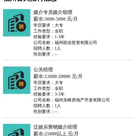
公关
：
公关员
公关经理
媒介专员
媒介经理
会展专员
媒介专员媒介助理
技工/工人
：
普工
电工
木工
钳工
焊工
钣金工
锅炉工
油漆工
缝纫工
薪水:3000-5000 元/月
学历要求：大专
维修工
水暖工
车工
叉车工
手机维修
电梯工
操作工
包
工作类型：全职
装工
水泥工
钢筋工
纺织工
管道工
样衣工
装卸工
经验要求：1-3年
公司名称：福州助业投资有限公司
生产/研发
：
质量管理
生产组长
车间主任
工艺设计
生产总监
高级工
招聘人数：1人
程师
性别要求：--
机械/仪表
：
机械工程
仪器仪表
机电
版图设计
司机
：
商务司机
公关经理
客车司机
货车司机
出租车司机
班车司机
驾校
薪水:12000-20000 元/月
教练
带车司机
地铁司机
高铁司机
小车司机
快车司机
专
学历要求：大专
车司机
工作类型：全职
经验要求：3-5年
物流/仓储
：
快递员
仓库管理
搬运工
物流专员
物流经理
调度员
公司名称：福州兆峰房地产开发有限公司
贸易/采购
：
外贸专员
外贸经理
采购员
采购经理
商务专员
报关员
买
招聘人数：1人
性别要求：--
手
保险/理赔
：
保险推销
保险顾问
核保理赔
保险经纪人
保险精算师
契
泛娱乐营销媒介经理
约管理
保险内勤
薪水:25000以上 元/月