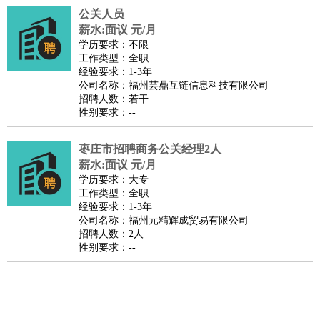
公关人员
译
小语种
薪水:面议 元/月
医疗/药剂
：
医生
护士
药剂师
理疗师
导医
营养师
心理医生
中医
学历要求：不限
工作类型：全职
运动/健身
：
健身教练
瑜伽教练
舞蹈老师
游泳教练
台球教练
高尔夫
经验要求：1-3年
助理
体育解说员
体育记者
足球教练
公司名称：福州芸鼎互链信息科技有限公司
招聘人数：若干
环境保护
：
污水处理
环保检测
环境管理
环境绿化
水质检测员
性别要求：--
政府公务
：
房地产
：
房产销售
置业顾问
房产客服
房产策划
房产店员
房产中
枣庄市招聘商务公关经理2人
介
房产内勤
房产评估师
薪水:面议 元/月
学历要求：大专
建筑/装修
：
土木工程
工程监理
造价师
安全专员
项目管理
园林设计
工作类型：全职
测绘员
建筑工
装修工
经验要求：1-3年
公司名称：福州元精辉成贸易有限公司
人事/行政
：
文员
前台
秘书
人事专员
人事经理
行政助理
行政主管
招聘人数：2人
招聘专员
招聘经理
猎头顾问
培训专员
性别要求：--
高级管理
：
总监
总裁助理
副总裁
总经理
合伙人
CEO
CTO
CFO
CPO
农林牧渔
：
养殖人员
饲养业务
农艺师
畜牧师
饲料研发