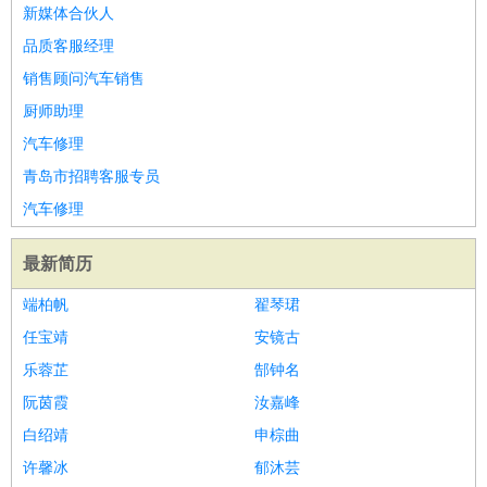
新媒体合伙人
品质客服经理
销售顾问汽车销售
厨师助理
汽车修理
青岛市招聘客服专员
汽车修理
最新简历
端柏帆
翟琴珺
任宝靖
安镜古
乐蓉芷
郜钟名
阮茵霞
汝嘉峰
白绍靖
申棕曲
许馨冰
郁沐芸