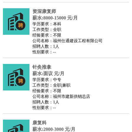
译
小语种
资深康复师
医疗/药剂
：
医生
护士
药剂师
理疗师
导医
营养师
心理医生
中医
薪水:8000-15000 元/月
学历要求：本科
运动/健身
：
健身教练
瑜伽教练
舞蹈老师
游泳教练
台球教练
高尔夫
工作类型：全职
助理
体育解说员
体育记者
足球教练
经验要求：不限
公司名称：福州仕通建设工程有限公司
环境保护
：
污水处理
环保检测
环境管理
环境绿化
水质检测员
招聘人数：1人
政府公务
：
性别要求：--
房地产
：
房产销售
置业顾问
房产客服
房产策划
房产店员
房产中
针灸推拿
介
房产内勤
房产评估师
薪水:面议 元/月
建筑/装修
：
土木工程
工程监理
造价师
安全专员
项目管理
园林设计
学历要求：中专
测绘员
建筑工
装修工
工作类型：全职|兼职
经验要求：不限
人事/行政
：
文员
前台
秘书
人事专员
人事经理
行政助理
行政主管
公司名称：福州市建新供销总店
招聘专员
招聘经理
猎头顾问
培训专员
招聘人数：1人
性别要求：--
高级管理
：
总监
总裁助理
副总裁
总经理
合伙人
CEO
CTO
CFO
CPO
康复科
农林牧渔
：
养殖人员
饲养业务
农艺师
畜牧师
饲料研发
薪水:2000-3000 元/月