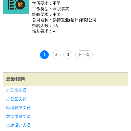
好玩职业
：
酒店试睡员
美食品尝师
旅游体验师
职业拥抱师
酒店试
学历要求：不限
工作类型：兼职|实习
睡员
狗粮试吃员
手模
陪跑族
网购砍价师
色彩搭配师
品
经验要求：不限
酒师
公司名称：励德置业(福州)有限公司
招聘人数：3人
性别要求：--
1
2
3
下一页
最新招聘
办公室文员
办公室文员
助理秘书文员
数据质量文员
土建设计人员