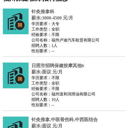
公关
：
公关员
公关经理
媒介专员
媒介经理
会展专员
针灸推拿科
技工/工人
：
普工
电工
木工
钳工
焊工
钣金工
锅炉工
油漆工
缝纫工
薪水:3000-4500 元/月
学历要求：大专
维修工
水暖工
车工
叉车工
手机维修
电梯工
操作工
包
工作类型：全职
装工
水泥工
钢筋工
纺织工
管道工
样衣工
装卸工
经验要求：不限
公司名称：福州卢迪汽车租赁有限公司
生产/研发
：
质量管理
生产组长
车间主任
工艺设计
生产总监
高级工
招聘人数：1人
程师
性别要求：--
机械/仪表
：
机械工程
仪器仪表
机电
版图设计
司机
：
商务司机
日照市招聘保健按摩其他6
客车司机
货车司机
出租车司机
班车司机
驾校
薪水:面议 元/月
教练
带车司机
地铁司机
高铁司机
小车司机
快车司机
专
学历要求：不限
车司机
工作类型：全职
经验要求：不限
物流/仓储
：
快递员
仓库管理
搬运工
物流专员
物流经理
调度员
公司名称：福州道和润滑油有限公司
贸易/采购
：
外贸专员
外贸经理
采购员
采购经理
商务专员
报关员
买
招聘人数：10人
性别要求：--
手
保险/理赔
：
保险推销
保险顾问
核保理赔
保险经纪人
保险精算师
契
针灸推拿,中医骨伤科,中西医结合
约管理
保险内勤
薪水:面议 元/月