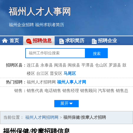
福州人才人事网
福州企业招聘
福州求职者简历
首页
招聘信息
求职简历
招聘企业
招聘区县：
连江县
永泰县
闽清县
闽侯县
平潭县
仓山区
罗源县
鼓
楼区
台江区
晋安区
马尾区
热门招聘：
福州人才招聘网
福州人事人才网
销售
：
销售代表
电话销售
销售经理
销售顾问
汽车销售
销售总
监
医药销售
网络销售
区域销售
客户经理
销售顾问
展开
市场
：
市场专员
市场经理
市场拓展
市场调研
市场策划
策划经
理
当前位置：
福州人才网招聘网
>
福州保健/按摩人才招聘
客服
：
客服专员
电话客服
客服经理
售后服务
客户关系
客服总
福州保健/按摩招聘信息
监