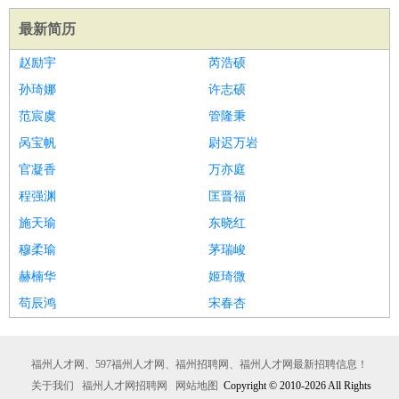
最新简历
赵励宇
芮浩硕
孙琦娜
许志硕
范宸虞
管隆秉
呙宝帆
尉迟万岩
官凝香
万亦庭
程强渊
匡晋福
施天瑜
东晓红
穆柔瑜
茅瑞峻
赫楠华
姬琦微
苟辰鸿
宋春杏
福州人才网、597福州人才网、福州招聘网、福州人才网最新招聘信息！
关于我们
福州人才网招聘网
网站地图
Copyright © 2010-2026 All Rights