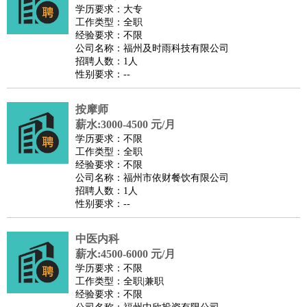
餐饮类
：
厨师
服务员
传菜员
面点师
洗碗工
后厨
杂工
学徒
咖啡
学历要求：大专
工作类型：全职
师
茶艺师
迎宾
经验要求：不限
酒店/旅游
：
酒店前台
酒店服务员
行李员
大堂经理
酒店管理
酒店管
公司名称：福州及时雨科技有限公司
招聘人数：1人
家
导游
旅游顾问
签证专员
订票员
试睡师
性别要求：--
超市/销售
：
促销导购
营业员
收银员
理货员
食品加工
品类管理
店长
美容/美发
：
发型师
美容师
化妆师
美甲师
美发助理
洗头工
美体师
按摩师
美容顾问
美容助理
美容店长
宠物美容
薪水:3000-4500 元/月
学历要求：不限
保健/按摩
：
按摩师
针灸推拿
足疗师
搓澡工
盲人按摩
工作类型：全职
娱乐/影视
：
礼仪
调酒师
摄影师
主持人
配音员
后期制作
场务
群众
经验要求：不限
公司名称：福州市依财餐饮有限公司
演员
音效师
灯光师
编剧
主播
招聘人数：1人
技术开发
：
程序员
网页设计
技术专员
软件工程师
测试工程师
运维
性别要求：--
工程师
技术支持
硬件工程师
系统工程师
通信工程师
数
中医内科
据工程师
前端工程师
APP开发
算法工程师
薪水:4500-6000 元/月
产品管理
：
产品经理
产品运营
产品助理
项目经理
高级产品经理
产
学历要求：不限
品实习生
SEO
工作类型：全职|兼职
经验要求：不限
电子/电气
：
无线电
电路工程
自动化
电子维修
产品工艺