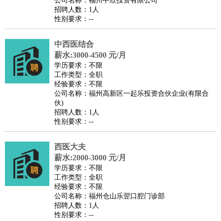
公司名称：福州中欣投资有限公司
家政/安保
：
保洁
保姆
保安
月嫂
钟点工
洗衣工
护工
育婴师
送水工
招聘人数：1人
性别要求：--
家庭管家
物业管理
：
物业维修
物业管理
物业招商
物业经理
中西医结合
淘宝/网店
：
淘宝客服
淘宝美工
淘宝店长
淘宝推广
淘宝装修
淘宝策
薪水:3000-4500 元/月
划
淘宝模特
学历要求：不限
工作类型：全职
财务/会计
：
会计
财务
出纳
审计
税务
财务分析
成本管理
经验要求：不限
教育/培训
：
教师
公司名称：福州高新区一起乐投资合伙企业(有限合
家教
幼教
教学管理
学术研究
培训策划
课程顾问
伙)
银行/证券
：
理财顾问
证券分析
银行柜员
拍卖师
操盘手
银行经理
信
招聘人数：1人
贷管理
性别要求：--
律师/法务
：
律师
律师助理
法务专员
专利顾问
合同管理
西医大夫
广告/咨询
：
文案
广告制作
咨询顾问
创意总监
广告策划
会展策划
婚
薪水:2000-3000 元/月
礼策划
媒介策划
咨询经理
客户主管
摄影师
学历要求：不限
工作类型：全职
美术/设计
：
服装设计
平面设计
美编
家具设计
美术老师
室内设计
包
经验要求：不限
装设计
动画设计
珠宝设计
店面设计
UI设计
公司名称：福州仓山乐翌口腔门诊部
招聘人数：1人
编辑/出版
：
编辑
记者
出版
发行
专栏作家
排版设计
性别要求：--
翻译/语言
：
英语翻译
日语翻译
俄语翻译
韩语翻译
法语翻译
德语翻