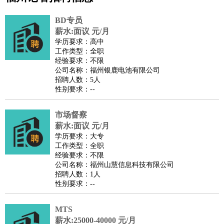
公关
：
公关员
公关经理
媒介专员
媒介经理
会展专员
BD专员
技工/工人
：
普工
电工
木工
钳工
焊工
钣金工
锅炉工
油漆工
缝纫工
薪水:面议 元/月
学历要求：高中
维修工
水暖工
车工
叉车工
手机维修
电梯工
操作工
包
工作类型：全职
装工
水泥工
钢筋工
纺织工
管道工
样衣工
装卸工
经验要求：不限
公司名称：福州银鹿电池有限公司
生产/研发
：
质量管理
生产组长
车间主任
工艺设计
生产总监
高级工
招聘人数：5人
程师
性别要求：--
机械/仪表
：
机械工程
仪器仪表
机电
版图设计
司机
：
商务司机
市场督察
客车司机
货车司机
出租车司机
班车司机
驾校
薪水:面议 元/月
教练
带车司机
地铁司机
高铁司机
小车司机
快车司机
专
学历要求：大专
车司机
工作类型：全职
经验要求：不限
物流/仓储
：
快递员
仓库管理
搬运工
物流专员
物流经理
调度员
公司名称：福州山慧信息科技有限公司
贸易/采购
：
外贸专员
外贸经理
采购员
采购经理
商务专员
报关员
买
招聘人数：1人
性别要求：--
手
保险/理赔
：
保险推销
保险顾问
核保理赔
保险经纪人
保险精算师
契
MTS
约管理
保险内勤
薪水:25000-40000 元/月