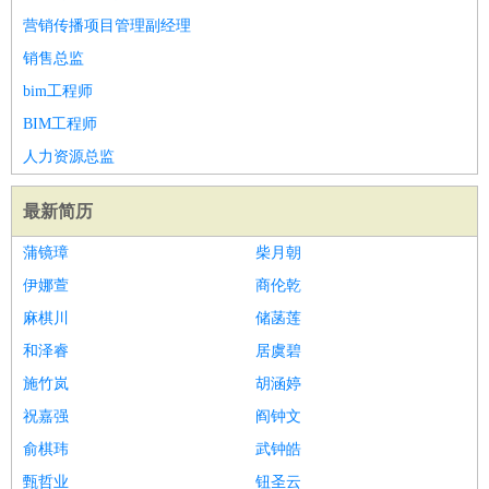
营销传播项目管理副经理
译
小语种
销售总监
医疗/药剂
：
医生
护士
药剂师
理疗师
导医
营养师
心理医生
中医
bim工程师
运动/健身
：
健身教练
瑜伽教练
舞蹈老师
游泳教练
台球教练
高尔夫
BIM工程师
助理
体育解说员
体育记者
足球教练
环境保护
：
污水处理
环保检测
环境管理
环境绿化
水质检测员
人力资源总监
政府公务
：
最新简历
房地产
：
房产销售
置业顾问
房产客服
房产策划
房产店员
房产中
介
房产内勤
房产评估师
蒲镜璋
柴月朝
建筑/装修
：
土木工程
工程监理
造价师
安全专员
项目管理
园林设计
伊娜萱
商伦乾
测绘员
建筑工
装修工
麻棋川
储菡莲
人事/行政
：
文员
前台
秘书
人事专员
人事经理
行政助理
行政主管
和泽睿
居虞碧
招聘专员
招聘经理
猎头顾问
培训专员
施竹岚
胡涵婷
高级管理
：
总监
总裁助理
副总裁
总经理
合伙人
CEO
CTO
CFO
祝嘉强
阎钟文
CPO
俞棋玮
武钟皓
农林牧渔
：
养殖人员
饲养业务
农艺师
畜牧师
饲料研发
甄哲业
钮圣云