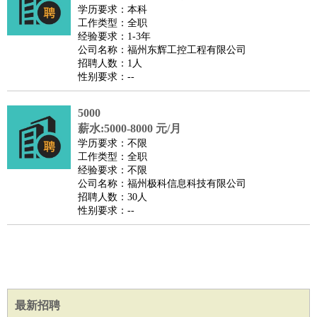
餐饮类
：
厨师
服务员
传菜员
面点师
洗碗工
后厨
杂工
学徒
咖啡
学历要求：本科
工作类型：全职
师
茶艺师
迎宾
经验要求：1-3年
酒店/旅游
：
酒店前台
酒店服务员
行李员
大堂经理
酒店管理
酒店管
公司名称：福州东辉工控工程有限公司
招聘人数：1人
家
导游
旅游顾问
签证专员
订票员
试睡师
性别要求：--
超市/销售
：
促销导购
营业员
收银员
理货员
食品加工
品类管理
店长
美容/美发
：
发型师
美容师
化妆师
美甲师
美发助理
洗头工
美体师
5000
美容顾问
美容助理
美容店长
宠物美容
薪水:5000-8000 元/月
学历要求：不限
保健/按摩
：
按摩师
针灸推拿
足疗师
搓澡工
盲人按摩
工作类型：全职
娱乐/影视
：
礼仪
调酒师
摄影师
主持人
配音员
后期制作
场务
群众
经验要求：不限
公司名称：福州极科信息科技有限公司
演员
音效师
灯光师
编剧
主播
招聘人数：30人
技术开发
：
程序员
网页设计
技术专员
软件工程师
测试工程师
运维
性别要求：--
工程师
技术支持
硬件工程师
系统工程师
通信工程师
数
据工程师
前端工程师
APP开发
算法工程师
产品管理
：
产品经理
产品运营
产品助理
项目经理
高级产品经理
产
品实习生
SEO
最新招聘
电子/电气
：
无线电
电路工程
自动化
电子维修
产品工艺