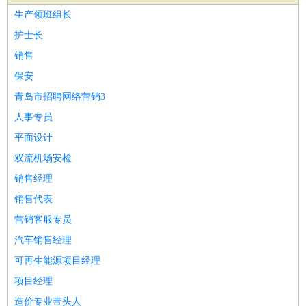
家政/安保
：
保洁
保姆
保安
月嫂
钟点工
洗衣工
护工
育婴师
送水工
生产领班组长
家庭管家
护士长
物业管理
：
物业维修
物业管理
物业招商
物业经理
销售
淘宝/网店
：
淘宝客服
淘宝美工
淘宝店长
淘宝推广
淘宝装修
淘宝策
保安
划
淘宝模特
青岛市招聘网络营销3
财务/会计
：
会计
财务
出纳
审计
税务
财务分析
成本管理
人事专员
教育/培训
：
教师
家教
幼教
教学管理
学术研究
培训策划
课程顾问
平面设计
银行/证券
：
理财顾问
证券分析
银行柜员
拍卖师
操盘手
银行经理
信
双流机场安检
贷管理
销售经理
律师/法务
：
律师
律师助理
法务专员
专利顾问
合同管理
销售代表
广告/咨询
：
文案
广告制作
咨询顾问
创意总监
广告策划
会展策划
婚
营销客服专员
礼策划
媒介策划
咨询经理
客户主管
摄影师
汽车销售经理
美术/设计
：
服装设计
平面设计
美编
家具设计
美术老师
室内设计
包
可再生能源项目经理
装设计
动画设计
珠宝设计
店面设计
UI设计
项目经理
编辑/出版
：
编辑
记者
出版
发行
专栏作家
排版设计
造价专业带头人
翻译/语言
：
英语翻译
日语翻译
俄语翻译
韩语翻译
法语翻译
德语翻