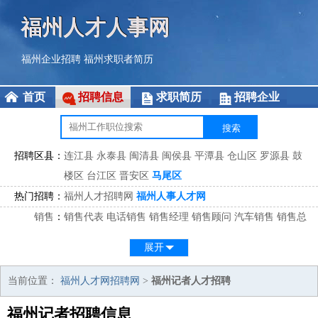
福州人才人事网
福州企业招聘
福州求职者简历
首页
招聘信息
求职简历
招聘企业
招聘区县：
连江县
永泰县
闽清县
闽侯县
平潭县
仓山区
罗源县
鼓
楼区
台江区
晋安区
马尾区
热门招聘：
福州人才招聘网
福州人事人才网
销售
：
销售代表
电话销售
销售经理
销售顾问
汽车销售
销售总
监
医药销售
网络销售
区域销售
客户经理
销售顾问
展开
市场
：
市场专员
市场经理
市场拓展
市场调研
市场策划
策划经
理
当前位置：
福州人才网招聘网
>
福州记者人才招聘
客服
：
客服专员
电话客服
客服经理
售后服务
客户关系
客服总
福州记者招聘信息
监