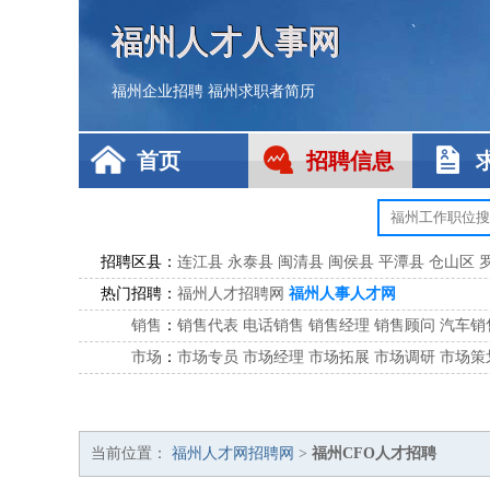
福州人才人事网
福州企业招聘
福州求职者简历
首页
招聘信息
招聘区县：
连江县
永泰县
闽清县
闽侯县
平潭县
仓山区
热门招聘：
福州人才招聘网
福州人事人才网
销售
：
销售代表
电话销售
销售经理
销售顾问
汽车销
市场
：
市场专员
市场经理
市场拓展
市场调研
市场策
客服
：
客服专员
电话客服
客服经理
售后服务
客户关
公关
：
公关员
公关经理
媒介专员
媒介经理
会展专员
技工/工人
：
普工
电工
木工
钳工
焊工
钣金工
锅炉工
油漆
当前位置：
福州人才网招聘网
>
福州CFO人才招聘
生产/研发
：
质量管理
生产组长
车间主任
工艺设计
生产总