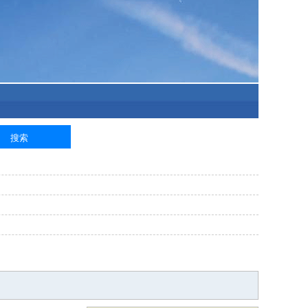
泥工
钢筋工
纺织工
管道工
样衣工
装卸工