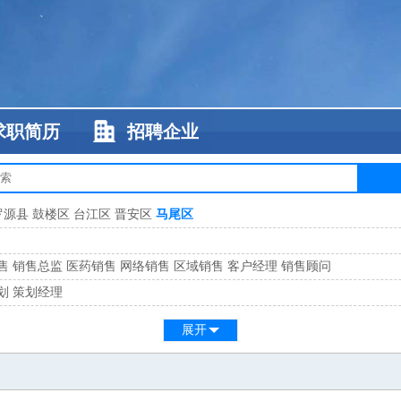
求职简历
招聘企业
罗源县
鼓楼区
台江区
晋安区
马尾区
售
销售总监
医药销售
网络销售
区域销售
客户经理
销售顾问
划
策划经理
系
客服总监
展开
工
缝纫工
维修工
水暖工
车工
叉车工
手机维修
电梯工
操作工
包装工
水
监
高级工程师