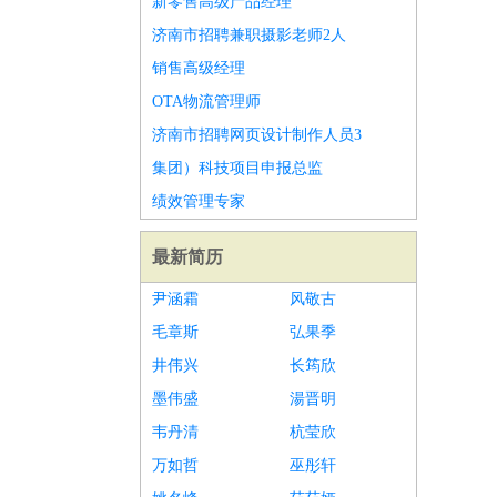
新零售高级产品经理
济南市招聘兼职摄影老师2人
销售高级经理
OTA物流管理师
济南市招聘网页设计制作人员3
集团）科技项目申报总监
绩效管理专家
最新简历
尹涵霜
风敬古
毛章斯
弘果季
井伟兴
长筠欣
墨伟盛
湯晋明
韦丹清
杭莹欣
万如哲
巫彤轩