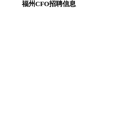
福州CFO招聘信息
机械/仪表
：
机械工程
仪器仪表
机电
版图设计
司机
：
商务司机
客车司机
货车司机
出租车司机
班车
物流/仓储
：
快递员
仓库管理
搬运工
物流专员
物流经理
调
贸易/采购
：
外贸专员
外贸经理
采购员
采购经理
商务专员
保险/理赔
：
保险推销
保险顾问
核保理赔
保险经纪人
保险
餐饮类
：
厨师
服务员
传菜员
面点师
洗碗工
后厨
杂工
酒店/旅游
：
酒店前台
酒店服务员
行李员
大堂经理
酒店管
超市/销售
：
促销导购
营业员
收银员
理货员
食品加工
品类
美容/美发
：
发型师
美容师
化妆师
美甲师
美发助理
洗头工
保健/按摩
：
按摩师
针灸推拿
足疗师
搓澡工
盲人按摩
娱乐/影视
：
礼仪
调酒师
摄影师
主持人
配音员
后期制作
技术开发
：
程序员
网页设计
技术专员
软件工程师
测试工
产品管理
：
产品经理
产品运营
产品助理
项目经理
高级产
电子/电气
：
无线电
电路工程
自动化
电子维修
产品工艺
家政/安保
：
保洁
保姆
保安
月嫂
钟点工
洗衣工
护工
育婴