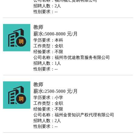
公司名称：福州福汇贸易有限公司
家政/安保
：
保洁
保姆
保安
月嫂
钟点工
洗衣工
护工
育婴师
送水工
招聘人数：2人
性别要求：--
家庭管家
物业管理
：
物业维修
物业管理
物业招商
物业经理
教师
淘宝/网店
：
淘宝客服
淘宝美工
淘宝店长
淘宝推广
淘宝装修
淘宝策
薪水:5000-8000 元/月
划
淘宝模特
学历要求：本科
工作类型：全职
财务/会计
：
会计
财务
出纳
审计
税务
财务分析
成本管理
经验要求：不限
教育/培训
：
教师
公司名称：福州市优途教育服务有限公司
家教
幼教
教学管理
学术研究
培训策划
课程顾问
招聘人数：1人
银行/证券
：
理财顾问
证券分析
银行柜员
拍卖师
操盘手
银行经理
信
性别要求：--
贷管理
律师/法务
：
律师
律师助理
法务专员
专利顾问
合同管理
教师
薪水:2500-5000 元/月
广告/咨询
：
文案
广告制作
咨询顾问
创意总监
广告策划
会展策划
婚
学历要求：小学
礼策划
媒介策划
咨询经理
客户主管
摄影师
工作类型：全职
经验要求：不限
美术/设计
：
服装设计
平面设计
美编
家具设计
美术老师
室内设计
包
公司名称：福州金誉知识产权代理有限公司
装设计
动画设计
珠宝设计
店面设计
UI设计
招聘人数：2人
性别要求：--
编辑/出版
：
编辑
记者
出版
发行
专栏作家
排版设计
翻译/语言
：
英语翻译
日语翻译
俄语翻译
韩语翻译
法语翻译
德语翻