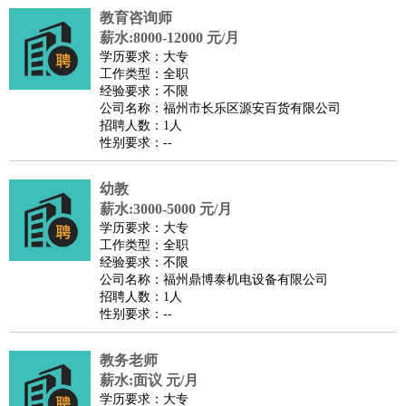
教育咨询师
译
小语种
薪水:8000-12000 元/月
医疗/药剂
：
医生
护士
药剂师
理疗师
导医
营养师
心理医生
中医
学历要求：大专
工作类型：全职
运动/健身
：
健身教练
瑜伽教练
舞蹈老师
游泳教练
台球教练
高尔夫
经验要求：不限
助理
体育解说员
体育记者
足球教练
公司名称：福州市长乐区源安百货有限公司
招聘人数：1人
环境保护
：
污水处理
环保检测
环境管理
环境绿化
水质检测员
性别要求：--
政府公务
：
房地产
：
房产销售
置业顾问
房产客服
房产策划
房产店员
房产中
幼教
介
房产内勤
房产评估师
薪水:3000-5000 元/月
学历要求：大专
建筑/装修
：
土木工程
工程监理
造价师
安全专员
项目管理
园林设计
工作类型：全职
测绘员
建筑工
装修工
经验要求：不限
公司名称：福州鼎博泰机电设备有限公司
人事/行政
：
文员
前台
秘书
人事专员
人事经理
行政助理
行政主管
招聘人数：1人
招聘专员
招聘经理
猎头顾问
培训专员
性别要求：--
高级管理
：
总监
总裁助理
副总裁
总经理
合伙人
CEO
CTO
CFO
教务老师
CPO
薪水:面议 元/月
农林牧渔
：
养殖人员
饲养业务
农艺师
畜牧师
饲料研发
学历要求：大专