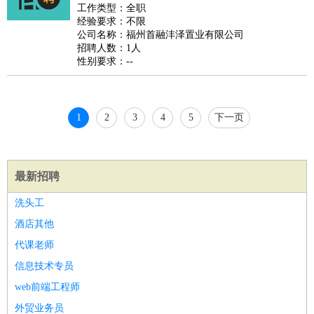
好玩职业
：
酒店试睡员
美食品尝师
旅游体验师
职业拥抱师
酒店试
工作类型：全职
经验要求：不限
睡员
狗粮试吃员
手模
陪跑族
网购砍价师
色彩搭配师
品
公司名称：福州首融沣泽置业有限公司
酒师
招聘人数：1人
性别要求：--
1
2
3
4
5
下一页
最新招聘
洗头工
酒店其他
代课老师
信息技术专员
web前端工程师
外贸业务员