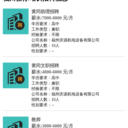
公关
：
公关员
公关经理
媒介专员
媒介经理
会展专员
黄冈助理招聘
技工/工人
：
普工
电工
木工
钳工
焊工
钣金工
锅炉工
油漆工
缝纫工
薪水:7000-8000 元/月
学历要求：高中
维修工
水暖工
车工
叉车工
手机维修
电梯工
操作工
包
工作类型：兼职
装工
水泥工
钢筋工
纺织工
管道工
样衣工
装卸工
经验要求：不限
公司名称：福州庆源机电设备有限公司
生产/研发
：
质量管理
生产组长
车间主任
工艺设计
生产总监
高级工
招聘人数：10人
程师
性别要求：--
机械/仪表
：
机械工程
仪器仪表
机电
版图设计
司机
：
商务司机
黄冈文职招聘
客车司机
货车司机
出租车司机
班车司机
驾校
薪水:4800-6000 元/月
教练
带车司机
地铁司机
高铁司机
小车司机
快车司机
专
学历要求：高中
车司机
工作类型：兼职
经验要求：不限
物流/仓储
：
快递员
仓库管理
搬运工
物流专员
物流经理
调度员
公司名称：福州庆源机电设备有限公司
贸易/采购
：
外贸专员
外贸经理
采购员
采购经理
商务专员
报关员
买
招聘人数：10人
性别要求：--
手
保险/理赔
：
保险推销
保险顾问
核保理赔
保险经纪人
保险精算师
契
教师
约管理
保险内勤
薪水:3000-6000 元/月