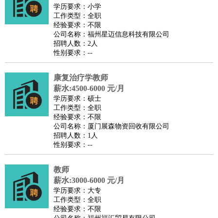
餐饮类
：
厨师
服务员
传菜员
面点师
洗碗工
后厨
杂工
学徒
咖啡
学历要求：小学
工作类型：全职
师
茶艺师
迎宾
经验要求：不限
酒店/旅游
：
酒店前台
酒店服务员
行李员
大堂经理
酒店管理
酒店管
公司名称：福州星迈信息科技有限公司
招聘人数：2人
家
导游
旅游顾问
签证专员
订票员
试睡师
性别要求：--
超市/销售
：
促销导购
营业员
收银员
理货员
食品加工
品类管理
店长
美容/美发
：
发型师
美容师
化妆师
美甲师
美发助理
洗头工
美体师
康复治疗学教师
美容顾问
美容助理
美容店长
宠物美容
薪水:4500-6000 元/月
学历要求：硕士
保健/按摩
：
按摩师
针灸推拿
足疗师
搓澡工
盲人按摩
工作类型：全职
娱乐/影视
：
礼仪
调酒师
摄影师
主持人
配音员
后期制作
场务
群众
经验要求：不限
公司名称：厦门展森物资回收有限公司
演员
音效师
灯光师
编剧
主播
招聘人数：1人
技术开发
：
程序员
网页设计
技术专员
软件工程师
测试工程师
运维
性别要求：--
工程师
技术支持
硬件工程师
系统工程师
通信工程师
数
教师
据工程师
前端工程师
APP开发
算法工程师
薪水:3000-6000 元/月
产品管理
：
产品经理
产品运营
产品助理
项目经理
高级产品经理
产
学历要求：大专
品实习生
SEO
工作类型：全职
经验要求：不限
电子/电气
：
无线电
电路工程
自动化
电子维修
产品工艺