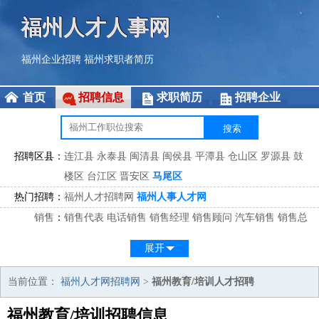
福州人才人事网
福州企业招聘
福州求职者简历
首页
招聘信息
求职简历
招聘企业
招聘区县：
连江县
永泰县
闽清县
闽侯县
平潭县
仓山区
罗源县
鼓
楼区
台江区
晋安区
马尾区
热门招聘：
福州人才招聘网
福州人事人才网
销售
：
销售代表
电话销售
销售经理
销售顾问
汽车销售
销售总
监
医药销售
网络销售
区域销售
客户经理
销售顾问
展开
市场
：
市场专员
市场经理
市场拓展
市场调研
市场策划
策划经
理
当前位置：
福州人才网招聘网
>
福州教育/培训人才招聘
客服
：
客服专员
电话客服
客服经理
售后服务
客户关系
客服总
福州教育/培训招聘信息
监