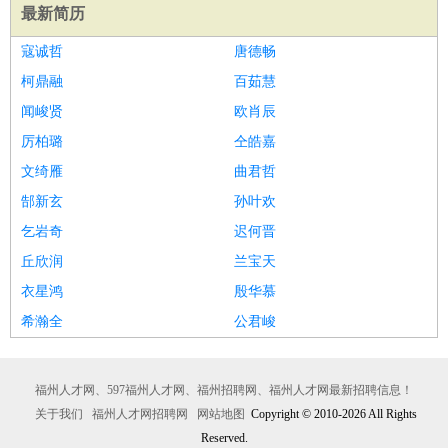
最新简历
寇诚哲
唐德畅
柯鼎融
百茹慧
闻峻贤
欧肖辰
厉柏璐
仝皓嘉
文绮雁
曲君哲
郜新玄
孙叶欢
乞岩奇
迟何晋
丘欣润
兰宝天
衣星鸿
殷华慕
希瀚全
公君峻
福州人才网、597福州人才网、福州招聘网、福州人才网最新招聘信息！
关于我们
福州人才网招聘网
网站地图
Copyright © 2010-2026 All Rights
Reserved.