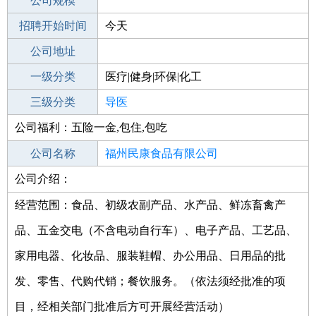
工作地点
公司规模
福州鼓楼区
招聘开始时间
公司电话
今天
招聘结束时间
公司地址
2021-10-20
一级分类
医疗|健身|环保|化工
二级分类
三级分类
医疗/护理
导医
公司福利：五险一金,包住,包吃
其他行业
制药/生物工程/医护
公司名称
福州民康食品有限公司
公司介绍：
公司类型
有限责任公司(自然人投资或控股)
经营范围：食品、初级农副产品、水产品、鲜冻畜禽产
品、五金交电（不含电动自行车）、电子产品、工艺品、
家用电器、化妆品、服装鞋帽、办公用品、日用品的批
发、零售、代购代销；餐饮服务。（依法须经批准的项
目，经相关部门批准后方可开展经营活动）