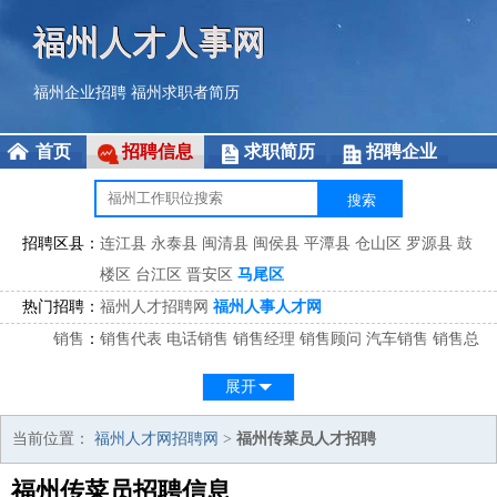
福州人才人事网
福州企业招聘
福州求职者简历
首页
招聘信息
求职简历
招聘企业
招聘区县：
连江县
永泰县
闽清县
闽侯县
平潭县
仓山区
罗源县
鼓
楼区
台江区
晋安区
马尾区
热门招聘：
福州人才招聘网
福州人事人才网
销售
：
销售代表
电话销售
销售经理
销售顾问
汽车销售
销售总
监
医药销售
网络销售
区域销售
客户经理
销售顾问
展开
市场
：
市场专员
市场经理
市场拓展
市场调研
市场策划
策划经
理
当前位置：
福州人才网招聘网
>
福州传菜员人才招聘
客服
：
客服专员
电话客服
客服经理
售后服务
客户关系
客服总
福州传菜员招聘信息
监