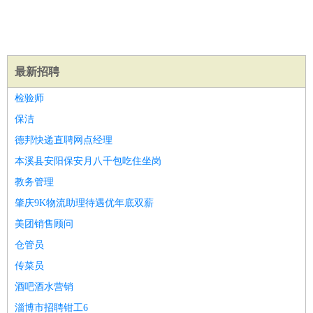
译
小语种
医疗/药剂
：
医生
护士
药剂师
理疗师
导医
营养师
心理医生
中医
运动/健身
：
健身教练
瑜伽教练
舞蹈老师
游泳教练
台球教练
高尔夫
最新招聘
助理
体育解说员
体育记者
足球教练
检验师
环境保护
：
污水处理
环保检测
环境管理
环境绿化
水质检测员
保洁
政府公务
：
德邦快递直聘网点经理
房地产
：
房产销售
置业顾问
房产客服
房产策划
房产店员
房产中
介
房产内勤
房产评估师
本溪县安阳保安月八千包吃住坐岗
建筑/装修
：
土木工程
工程监理
造价师
安全专员
项目管理
园林设计
教务管理
测绘员
建筑工
装修工
肇庆9K物流助理待遇优年底双薪
人事/行政
：
文员
前台
秘书
人事专员
人事经理
行政助理
行政主管
美团销售顾问
招聘专员
招聘经理
猎头顾问
培训专员
仓管员
高级管理
：
总监
总裁助理
副总裁
总经理
合伙人
CEO
CTO
CFO
传菜员
CPO
酒吧酒水营销
农林牧渔
：
养殖人员
饲养业务
农艺师
畜牧师
饲料研发
淄博市招聘钳工6