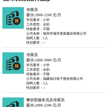
公关
：
公关员
公关经理
媒介专员
媒介经理
会展专员
传菜员
技工/工人
：
普工
电工
木工
钳工
焊工
钣金工
锅炉工
油漆工
缝纫工
薪水:2000-2200 元/月
学历要求：小学
维修工
水暖工
车工
叉车工
手机维修
电梯工
操作工
包
工作类型：全职
装工
水泥工
钢筋工
纺织工
管道工
样衣工
装卸工
经验要求：不限
公司名称：福州市城市更新建设有限公司
生产/研发
：
质量管理
生产组长
车间主任
工艺设计
生产总监
高级工
招聘人数：1人
程师
性别要求：--
机械/仪表
：
机械工程
仪器仪表
机电
版图设计
司机
：
商务司机
传菜员
客车司机
货车司机
出租车司机
班车司机
驾校
薪水:2800-3000 元/月
教练
带车司机
地铁司机
高铁司机
小车司机
快车司机
专
学历要求：小学
车司机
工作类型：全职
经验要求：不限
物流/仓储
：
快递员
仓库管理
搬运工
物流专员
物流经理
调度员
公司名称：福建福日电子股份有限公司
贸易/采购
：
外贸专员
外贸经理
采购员
采购经理
商务专员
报关员
买
招聘人数：1人
性别要求：--
手
保险/理赔
：
保险推销
保险顾问
核保理赔
保险经纪人
保险精算师
契
餐饮部服务员及传菜员
约管理
保险内勤
薪水:2000-2200 元/月