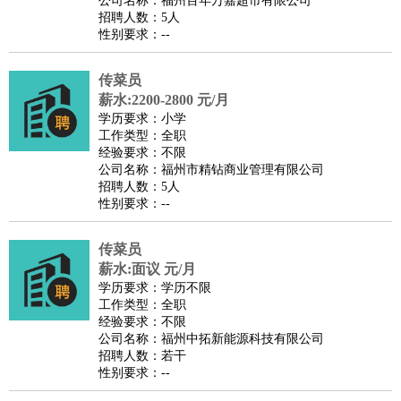
公司名称：福州百年万嘉超市有限公司
家政/安保
：
保洁
保姆
保安
月嫂
钟点工
洗衣工
护工
育婴师
送水工
招聘人数：5人
性别要求：--
家庭管家
物业管理
：
物业维修
物业管理
物业招商
物业经理
传菜员
淘宝/网店
：
淘宝客服
淘宝美工
淘宝店长
淘宝推广
淘宝装修
淘宝策
薪水:2200-2800 元/月
划
淘宝模特
学历要求：小学
工作类型：全职
财务/会计
：
会计
财务
出纳
审计
税务
财务分析
成本管理
经验要求：不限
教育/培训
：
教师
公司名称：福州市精钻商业管理有限公司
家教
幼教
教学管理
学术研究
培训策划
课程顾问
招聘人数：5人
银行/证券
：
理财顾问
证券分析
银行柜员
拍卖师
操盘手
银行经理
信
性别要求：--
贷管理
律师/法务
：
律师
律师助理
法务专员
专利顾问
合同管理
传菜员
薪水:面议 元/月
广告/咨询
：
文案
广告制作
咨询顾问
创意总监
广告策划
会展策划
婚
学历要求：学历不限
礼策划
媒介策划
咨询经理
客户主管
摄影师
工作类型：全职
经验要求：不限
美术/设计
：
服装设计
平面设计
美编
家具设计
美术老师
室内设计
包
公司名称：福州中拓新能源科技有限公司
装设计
动画设计
珠宝设计
店面设计
UI设计
招聘人数：若干
性别要求：--
编辑/出版
：
编辑
记者
出版
发行
专栏作家
排版设计
翻译/语言
：
英语翻译
日语翻译
俄语翻译
韩语翻译
法语翻译
德语翻