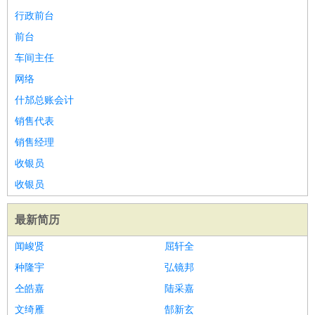
好玩职业
：
酒店试睡员
美食品尝师
旅游体验师
职业拥抱师
酒店试
行政前台
睡员
狗粮试吃员
手模
陪跑族
网购砍价师
色彩搭配师
品
前台
酒师
车间主任
网络
什邡总账会计
销售代表
销售经理
收银员
收银员
最新简历
闻峻贤
屈轩全
种隆宇
弘镜邦
仝皓嘉
陆采嘉
文绮雁
郜新玄