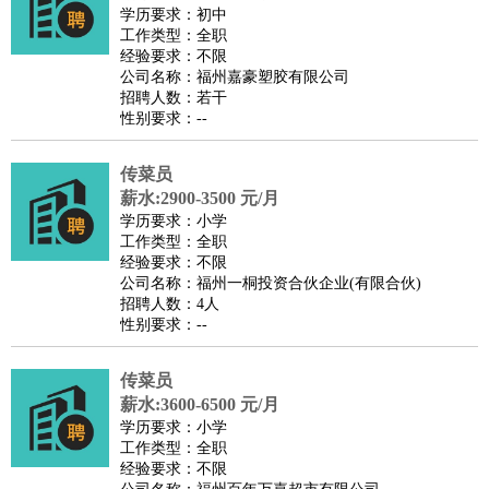
餐饮类
：
厨师
服务员
传菜员
面点师
洗碗工
后厨
杂工
学徒
咖啡
学历要求：初中
工作类型：全职
师
茶艺师
迎宾
经验要求：不限
酒店/旅游
：
酒店前台
酒店服务员
行李员
大堂经理
酒店管理
酒店管
公司名称：福州嘉豪塑胶有限公司
招聘人数：若干
家
导游
旅游顾问
签证专员
订票员
试睡师
性别要求：--
超市/销售
：
促销导购
营业员
收银员
理货员
食品加工
品类管理
店长
美容/美发
：
发型师
美容师
化妆师
美甲师
美发助理
洗头工
美体师
传菜员
美容顾问
美容助理
美容店长
宠物美容
薪水:2900-3500 元/月
学历要求：小学
保健/按摩
：
按摩师
针灸推拿
足疗师
搓澡工
盲人按摩
工作类型：全职
娱乐/影视
：
礼仪
调酒师
摄影师
主持人
配音员
后期制作
场务
群众
经验要求：不限
公司名称：福州一桐投资合伙企业(有限合伙)
演员
音效师
灯光师
编剧
主播
招聘人数：4人
技术开发
：
程序员
网页设计
技术专员
软件工程师
测试工程师
运维
性别要求：--
工程师
技术支持
硬件工程师
系统工程师
通信工程师
数
传菜员
据工程师
前端工程师
APP开发
算法工程师
薪水:3600-6500 元/月
产品管理
：
产品经理
产品运营
产品助理
项目经理
高级产品经理
产
学历要求：小学
品实习生
SEO
工作类型：全职
经验要求：不限
电子/电气
：
无线电
电路工程
自动化
电子维修
产品工艺