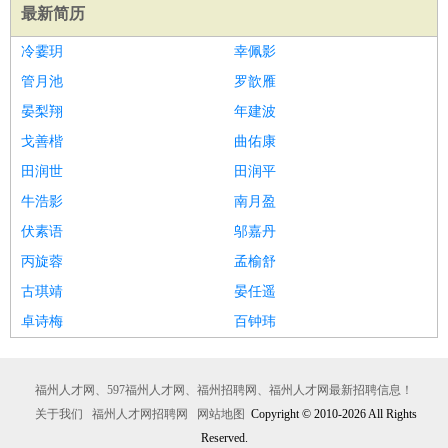
最新简历
冷霎玥
幸佩影
管月池
罗歆雁
晏梨翔
年建波
戈善楷
曲佑康
田润世
田润平
牛浩影
南月盈
伏素语
邬嘉丹
丙旋蓉
孟榆舒
古琪靖
晏任遥
卓诗梅
百钟玮
福州人才网、597福州人才网、福州招聘网、福州人才网最新招聘信息！
关于我们
福州人才网招聘网
网站地图
Copyright © 2010-2026 All Rights
Reserved.