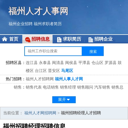
福州人才人事网
福州企业招聘
福州求职者简历
首页
招聘信息
求职简历
招聘企业
招聘区县：
连江县
永泰县
闽清县
闽侯县
平潭县
仓山区
罗源县
鼓
楼区
台江区
晋安区
马尾区
热门招聘：
福州人才招聘网
福州人事人才网
销售
：
销售代表
电话销售
销售经理
销售顾问
汽车销售
销售总
监
医药销售
网络销售
区域销售
客户经理
销售顾问
展开
市场
：
市场专员
市场经理
市场拓展
市场调研
市场策划
策划经
理
当前位置：
福州人才网招聘网
>
福州招聘经理人才招聘
客服
：
客服专员
电话客服
客服经理
售后服务
客户关系
客服总
福州招聘经理招聘信息
监