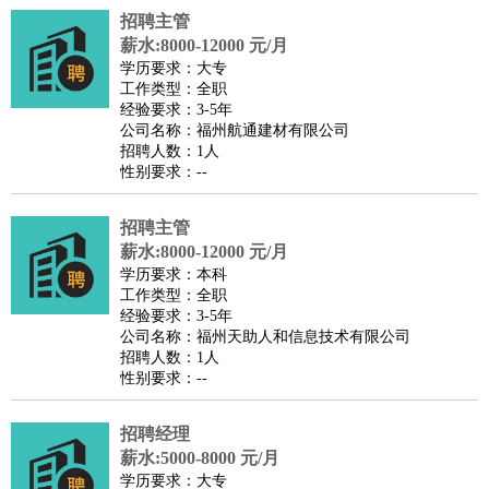
招聘主管
译
小语种
薪水:8000-12000 元/月
医疗/药剂
：
医生
护士
药剂师
理疗师
导医
营养师
心理医生
中医
学历要求：大专
工作类型：全职
运动/健身
：
健身教练
瑜伽教练
舞蹈老师
游泳教练
台球教练
高尔夫
经验要求：3-5年
助理
体育解说员
体育记者
足球教练
公司名称：福州航通建材有限公司
招聘人数：1人
环境保护
：
污水处理
环保检测
环境管理
环境绿化
水质检测员
性别要求：--
政府公务
：
房地产
：
房产销售
置业顾问
房产客服
房产策划
房产店员
房产中
招聘主管
介
房产内勤
房产评估师
薪水:8000-12000 元/月
学历要求：本科
建筑/装修
：
土木工程
工程监理
造价师
安全专员
项目管理
园林设计
工作类型：全职
测绘员
建筑工
装修工
经验要求：3-5年
公司名称：福州天助人和信息技术有限公司
人事/行政
：
文员
前台
秘书
人事专员
人事经理
行政助理
行政主管
招聘人数：1人
招聘专员
招聘经理
猎头顾问
培训专员
性别要求：--
高级管理
：
总监
总裁助理
副总裁
总经理
合伙人
CEO
CTO
CFO
招聘经理
CPO
薪水:5000-8000 元/月
农林牧渔
：
养殖人员
饲养业务
农艺师
畜牧师
饲料研发
学历要求：大专