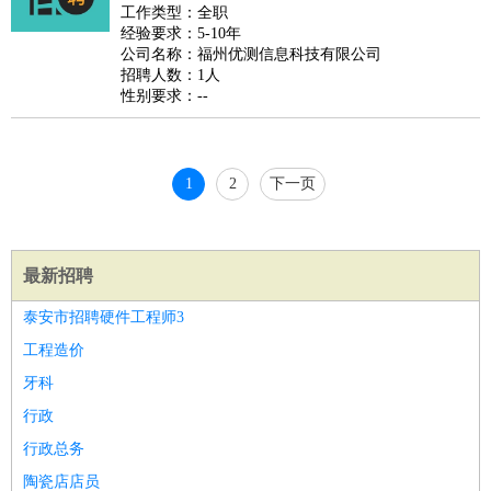
好玩职业
：
酒店试睡员
美食品尝师
旅游体验师
职业拥抱师
酒店试
工作类型：全职
经验要求：5-10年
睡员
狗粮试吃员
手模
陪跑族
网购砍价师
色彩搭配师
品
公司名称：福州优测信息科技有限公司
酒师
招聘人数：1人
性别要求：--
1
2
下一页
最新招聘
泰安市招聘硬件工程师3
工程造价
牙科
行政
行政总务
陶瓷店店员