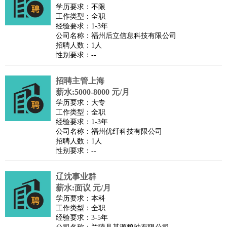
餐饮类
：
厨师
服务员
传菜员
面点师
洗碗工
后厨
杂工
学徒
咖啡
学历要求：不限
工作类型：全职
师
茶艺师
迎宾
经验要求：1-3年
酒店/旅游
：
酒店前台
酒店服务员
行李员
大堂经理
酒店管理
酒店管
公司名称：福州后立信息科技有限公司
招聘人数：1人
家
导游
旅游顾问
签证专员
订票员
试睡师
性别要求：--
超市/销售
：
促销导购
营业员
收银员
理货员
食品加工
品类管理
店长
美容/美发
：
发型师
美容师
化妆师
美甲师
美发助理
洗头工
美体师
招聘主管上海
美容顾问
美容助理
美容店长
宠物美容
薪水:5000-8000 元/月
学历要求：大专
保健/按摩
：
按摩师
针灸推拿
足疗师
搓澡工
盲人按摩
工作类型：全职
娱乐/影视
：
礼仪
调酒师
摄影师
主持人
配音员
后期制作
场务
群众
经验要求：1-3年
公司名称：福州优纤科技有限公司
演员
音效师
灯光师
编剧
主播
招聘人数：1人
技术开发
：
程序员
网页设计
技术专员
软件工程师
测试工程师
运维
性别要求：--
工程师
技术支持
硬件工程师
系统工程师
通信工程师
数
辽沈事业群
据工程师
前端工程师
APP开发
算法工程师
薪水:面议 元/月
产品管理
：
产品经理
产品运营
产品助理
项目经理
高级产品经理
产
学历要求：本科
品实习生
SEO
工作类型：全职
经验要求：3-5年
电子/电气
：
无线电
电路工程
自动化
电子维修
产品工艺