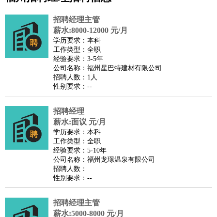
公关
：
公关员
公关经理
媒介专员
媒介经理
会展专员
招聘经理主管
技工/工人
：
普工
电工
木工
钳工
焊工
钣金工
锅炉工
油漆工
缝纫工
薪水:8000-12000 元/月
学历要求：本科
维修工
水暖工
车工
叉车工
手机维修
电梯工
操作工
包
工作类型：全职
装工
水泥工
钢筋工
纺织工
管道工
样衣工
装卸工
经验要求：3-5年
公司名称：福州星巴特建材有限公司
生产/研发
：
质量管理
生产组长
车间主任
工艺设计
生产总监
高级工
招聘人数：1人
程师
性别要求：--
机械/仪表
：
机械工程
仪器仪表
机电
版图设计
司机
：
商务司机
招聘经理
客车司机
货车司机
出租车司机
班车司机
驾校
薪水:面议 元/月
教练
带车司机
地铁司机
高铁司机
小车司机
快车司机
专
学历要求：本科
车司机
工作类型：全职
经验要求：5-10年
物流/仓储
：
快递员
仓库管理
搬运工
物流专员
物流经理
调度员
公司名称：福州龙璟温泉有限公司
贸易/采购
：
外贸专员
外贸经理
采购员
采购经理
商务专员
报关员
买
招聘人数：
性别要求：--
手
保险/理赔
：
保险推销
保险顾问
核保理赔
保险经纪人
保险精算师
契
招聘经理主管
约管理
保险内勤
薪水:5000-8000 元/月