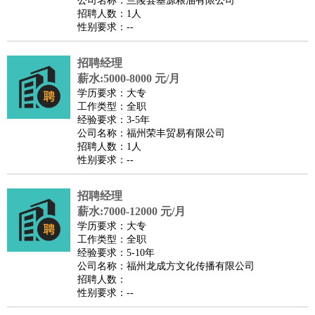
公司名称：兰陵县基源粮油有限公司
家政/安保
：
保洁
保姆
保安
月嫂
钟点工
洗衣工
护工
育婴师
送水工
招聘人数：1人
性别要求：--
家庭管家
物业管理
：
物业维修
物业管理
物业招商
物业经理
招聘经理
淘宝/网店
：
淘宝客服
淘宝美工
淘宝店长
淘宝推广
淘宝装修
淘宝策
薪水:5000-8000 元/月
划
淘宝模特
学历要求：大专
工作类型：全职
财务/会计
：
会计
财务
出纳
审计
税务
财务分析
成本管理
经验要求：3-5年
教育/培训
：
教师
公司名称：福州荣丰贸易有限公司
家教
幼教
教学管理
学术研究
培训策划
课程顾问
招聘人数：1人
银行/证券
：
理财顾问
证券分析
银行柜员
拍卖师
操盘手
银行经理
信
性别要求：--
贷管理
律师/法务
：
律师
律师助理
法务专员
专利顾问
合同管理
招聘经理
薪水:7000-12000 元/月
广告/咨询
：
文案
广告制作
咨询顾问
创意总监
广告策划
会展策划
婚
学历要求：大专
礼策划
媒介策划
咨询经理
客户主管
摄影师
工作类型：全职
经验要求：5-10年
美术/设计
：
服装设计
平面设计
美编
家具设计
美术老师
室内设计
包
公司名称：福州龙成方文化传播有限公司
装设计
动画设计
珠宝设计
店面设计
UI设计
招聘人数：
性别要求：--
编辑/出版
：
编辑
记者
出版
发行
专栏作家
排版设计
翻译/语言
：
英语翻译
日语翻译
俄语翻译
韩语翻译
法语翻译
德语翻