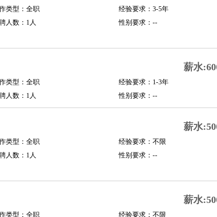
作类型：全职
经验要求：3-5年
修
淘宝策划
淘宝模特
聘人数：1人
性别要求：--
课程顾问
行经理
信贷管理
薪水:60
作类型：全职
经验要求：1-3年
展策划
婚礼策划
媒介策划
咨询经理
客户主管
摄影师
聘人数：1人
性别要求：--
内设计
包装设计
动画设计
珠宝设计
店面设计
UI设计
薪水:50
译
德语翻译
小语种
作类型：全职
经验要求：不限
生
中医
聘人数：1人
性别要求：--
练
高尔夫助理
体育解说员
体育记者
足球教练
测员
薪水:50
员
房产中介
房产内勤
房产评估师
作类型：全职
经验要求：不限
园林设计
测绘员
建筑工
装修工