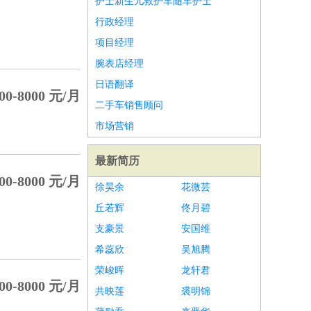
护士新生儿救护车随车护士
行政经理
项目经理
腕表店经理
日语翻译
00-8000 元/月
二手车销售顾问
市场营销
最新简历
00-8000 元/月
徐昊余
花微芸
丘若辉
佟月碧
支豪景
安国维
希蕊欣
吴旭腾
荣峻晖
龙轩君
00-8000 元/月
共映莲
裘明锦