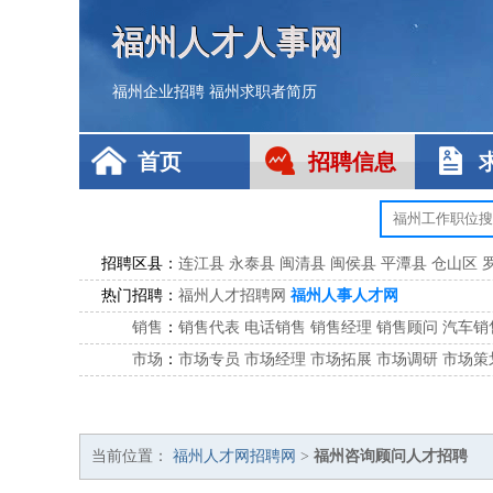
福州人才人事网
福州企业招聘
福州求职者简历
首页
招聘信息
招聘区县：
连江县
永泰县
闽清县
闽侯县
平潭县
仓山区
热门招聘：
福州人才招聘网
福州人事人才网
销售
：
销售代表
电话销售
销售经理
销售顾问
汽车销
市场
：
市场专员
市场经理
市场拓展
市场调研
市场策
客服
：
客服专员
电话客服
客服经理
售后服务
客户关
公关
：
公关员
公关经理
媒介专员
媒介经理
会展专员
技工/工人
：
普工
电工
木工
钳工
焊工
钣金工
锅炉工
油漆
当前位置：
福州人才网招聘网
>
福州咨询顾问人才招聘
生产/研发
：
质量管理
生产组长
车间主任
工艺设计
生产总