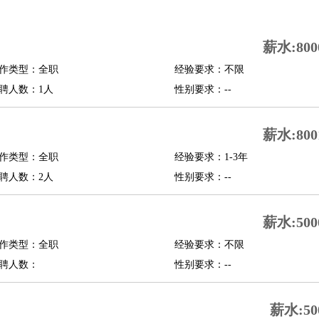
司机
驾校教练
带车司机
地铁司机
高铁司机
小车司机
快车司机
专车司机
薪水:800
度员
作类型：全职
经验要求：不限
报关员
买手
聘人数：1人
性别要求：--
精算师
契约管理
保险内勤
学徒
咖啡师
茶艺师
迎宾
薪水:800
理
酒店管家
导游
旅游顾问
签证专员
订票员
试睡师
作类型：全职
经验要求：1-3年
管理
店长
聘人数：2人
性别要求：--
美体师
美容顾问
美容助理
美容店长
宠物美容
薪水:500
场务
群众演员
音效师
灯光师
编剧
主播
程师
运维工程师
技术支持
硬件工程师
系统工程师
通信工程师
数据工程
作类型：全职
经验要求：不限
品经理
聘人数：
产品实习生
SEO
性别要求：--
师
送水工
家庭管家
薪水:50