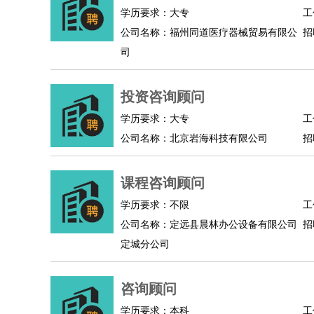
物业管理
：
物业维修
物业管理
物业招商
物业经理
学历要求：大专
工
淘宝/网店
：
淘宝客服
淘宝美工
淘宝店长
淘宝推广
淘宝装
公司名称：福州同道医疗器械贸易有限公
招
财务/会计
：
会计
财务
出纳
审计
税务
财务分析
成本管理
司
教育/培训
：
教师
家教
幼教
教学管理
学术研究
培训策划
银行/证券
：
理财顾问
证券分析
银行柜员
拍卖师
操盘手
银
投资咨询顾问
律师/法务
：
律师
律师助理
法务专员
专利顾问
合同管理
学历要求：大专
工
广告/咨询
：
文案
广告制作
咨询顾问
创意总监
广告策划
会
公司名称：北京岩海科技有限公司
招
美术/设计
：
服装设计
平面设计
美编
家具设计
美术老师
室
编辑/出版
：
编辑
记者
出版
发行
专栏作家
排版设计
课程咨询顾问
翻译/语言
：
英语翻译
日语翻译
俄语翻译
韩语翻译
法语翻
学历要求：不限
工
医疗/药剂
：
医生
护士
药剂师
理疗师
导医
营养师
心理医
公司名称：定远县晨林办公设备有限公司
招
运动/健身
：
健身教练
瑜伽教练
舞蹈老师
游泳教练
台球教
定城分公司
环境保护
：
污水处理
环保检测
环境管理
环境绿化
水质检
政府公务
：
咨询顾问
房地产
：
房产销售
置业顾问
房产客服
房产策划
房产店
学历要求：本科
工
建筑/装修
：
土木工程
工程监理
造价师
安全专员
项目管理