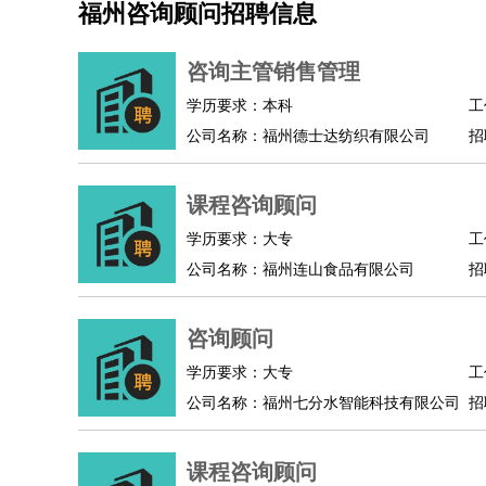
福州咨询顾问招聘信息
机械/仪表
：
机械工程
仪器仪表
机电
版图设计
司机
：
商务司机
客车司机
货车司机
出租车司机
班车
咨询主管销售管理
物流/仓储
：
快递员
仓库管理
搬运工
物流专员
物流经理
调
学历要求：本科
工
贸易/采购
：
外贸专员
外贸经理
采购员
采购经理
商务专员
公司名称：福州德士达纺织有限公司
招
保险/理赔
：
保险推销
保险顾问
核保理赔
保险经纪人
保险
餐饮类
：
厨师
服务员
传菜员
面点师
洗碗工
后厨
杂工
课程咨询顾问
酒店/旅游
：
酒店前台
酒店服务员
行李员
大堂经理
酒店管
学历要求：大专
工
超市/销售
：
促销导购
营业员
收银员
理货员
食品加工
品类
公司名称：福州连山食品有限公司
招
美容/美发
：
发型师
美容师
化妆师
美甲师
美发助理
洗头工
保健/按摩
：
按摩师
针灸推拿
足疗师
搓澡工
盲人按摩
咨询顾问
娱乐/影视
：
礼仪
调酒师
摄影师
主持人
配音员
后期制作
技术开发
：
程序员
网页设计
技术专员
软件工程师
测试工
学历要求：大专
工
产品管理
：
产品经理
公司名称：福州七分水智能科技有限公司
产品运营
产品助理
项目经理
高级产
招
电子/电气
：
无线电
电路工程
自动化
电子维修
产品工艺
家政/安保
：
保洁
保姆
保安
月嫂
钟点工
洗衣工
护工
育婴
课程咨询顾问