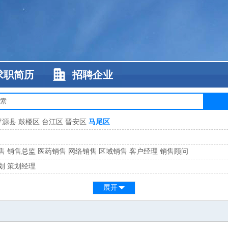
求职简历
招聘企业
罗源县
鼓楼区
台江区
晋安区
马尾区
售
销售总监
医药销售
网络销售
区域销售
客户经理
销售顾问
划
策划经理
系
客服总监
展开
工
缝纫工
维修工
水暖工
车工
叉车工
手机维修
电梯工
操作工
包装工
水
监
高级工程师