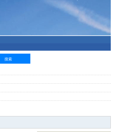
泥工
钢筋工
纺织工
管道工
样衣工
装卸工