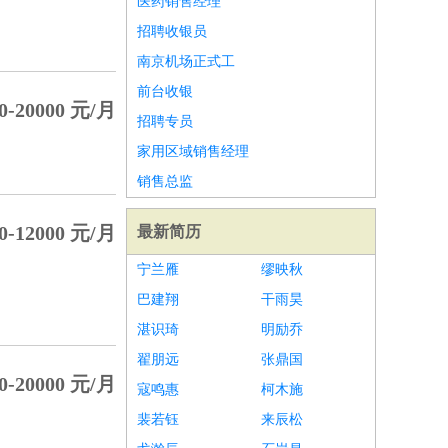
医药销售经理
招聘收银员
南京机场正式工
前台收银
0-20000 元/月
招聘专员
家用区域销售经理
销售总监
0-12000 元/月
最新简历
宁兰雁
缪映秋
巴建翔
干雨昊
湛识琦
明励乔
翟朋远
张鼎国
0-20000 元/月
寇鸣惠
柯木施
裴若钰
来辰松