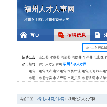
福州人才人事网
福州企业招聘
福州求职者简历
首页
招聘信息
招聘区县：
连江县
永泰县
闽清县
闽侯县
平潭县
仓山区
热门招聘：
福州人才招聘网
福州人事人才网
销售
：
销售代表
电话销售
销售经理
销售顾问
汽车销
市场
：
市场专员
市场经理
市场拓展
市场调研
市场策
客服
：
客服专员
电话客服
客服经理
售后服务
客户关
公关
：
公关员
公关经理
媒介专员
媒介经理
会展专员
技工/工人
：
普工
电工
木工
钳工
焊工
钣金工
锅炉工
油漆
当前位置：
福州人才网招聘网
>
福州公关人才招聘
生产/研发
：
质量管理
生产组长
车间主任
工艺设计
生产总