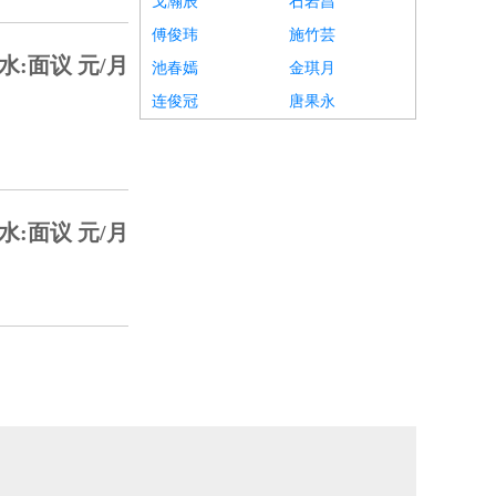
戈瀚辰
石岩昌
傅俊玮
施竹芸
水:面议 元/月
池春嫣
金琪月
连俊冠
唐果永
水:面议 元/月