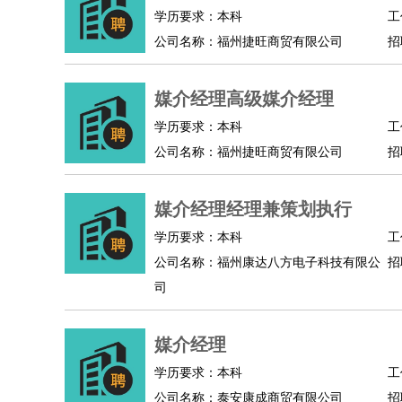
物业管理
：
物业维修
物业管理
物业招商
物业经理
学历要求：本科
工
淘宝/网店
：
淘宝客服
淘宝美工
淘宝店长
淘宝推广
淘宝装
公司名称：福州捷旺商贸有限公司
招
财务/会计
：
会计
财务
出纳
审计
税务
财务分析
成本管理
教育/培训
：
教师
家教
幼教
教学管理
学术研究
培训策划
媒介经理高级媒介经理
银行/证券
：
理财顾问
证券分析
银行柜员
拍卖师
操盘手
银
学历要求：本科
工
律师/法务
：
律师
律师助理
法务专员
专利顾问
合同管理
公司名称：福州捷旺商贸有限公司
招
广告/咨询
：
文案
广告制作
咨询顾问
创意总监
广告策划
会
美术/设计
：
服装设计
平面设计
美编
家具设计
美术老师
室
媒介经理经理兼策划执行
编辑/出版
：
编辑
记者
出版
发行
专栏作家
排版设计
学历要求：本科
工
翻译/语言
：
英语翻译
日语翻译
俄语翻译
韩语翻译
法语翻
公司名称：福州康达八方电子科技有限公
招
医疗/药剂
：
医生
护士
药剂师
理疗师
导医
营养师
心理医
司
运动/健身
：
健身教练
瑜伽教练
舞蹈老师
游泳教练
台球教
环境保护
：
污水处理
环保检测
环境管理
环境绿化
水质检
媒介经理
政府公务
：
学历要求：本科
工
房地产
：
房产销售
置业顾问
房产客服
房产策划
房产店
公司名称：泰安康成商贸有限公司
招
建筑/装修
：
土木工程
工程监理
造价师
安全专员
项目管理