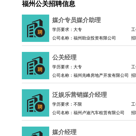
福州公关招聘信息
机械/仪表
：
机械工程
仪器仪表
机电
版图设计
司机
：
商务司机
客车司机
货车司机
出租车司机
班车
媒介专员媒介助理
物流/仓储
：
快递员
仓库管理
搬运工
物流专员
物流经理
调
学历要求：大专
工
贸易/采购
：
外贸专员
外贸经理
采购员
采购经理
商务专员
公司名称：福州助业投资有限公司
招
保险/理赔
：
保险推销
保险顾问
核保理赔
保险经纪人
保险
餐饮类
：
厨师
服务员
传菜员
面点师
洗碗工
后厨
杂工
公关经理
酒店/旅游
：
酒店前台
酒店服务员
行李员
大堂经理
酒店管
学历要求：大专
工
超市/销售
：
促销导购
营业员
收银员
理货员
食品加工
品类
公司名称：福州兆峰房地产开发有限公司
招
美容/美发
：
发型师
美容师
化妆师
美甲师
美发助理
洗头工
保健/按摩
：
按摩师
针灸推拿
足疗师
搓澡工
盲人按摩
泛娱乐营销媒介经理
娱乐/影视
：
礼仪
调酒师
摄影师
主持人
配音员
后期制作
技术开发
：
程序员
网页设计
技术专员
软件工程师
测试工
学历要求：不限
工
产品管理
：
产品经理
公司名称：福州卢迪汽车租赁有限公司
产品运营
产品助理
项目经理
高级产
招
电子/电气
：
无线电
电路工程
自动化
电子维修
产品工艺
家政/安保
：
保洁
保姆
保安
月嫂
钟点工
洗衣工
护工
育婴
媒介经理