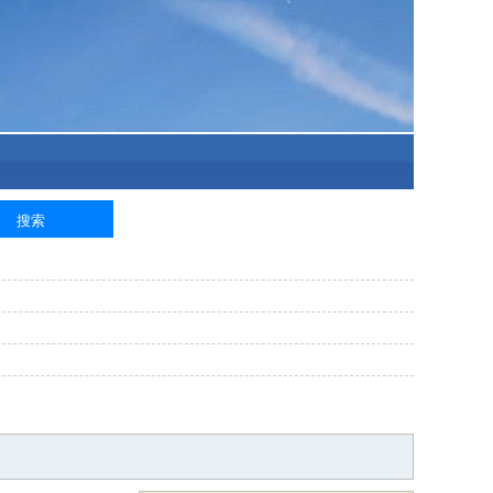
泥工
钢筋工
纺织工
管道工
样衣工
装卸工