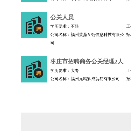
人事/行政
：
文员
前台
秘书
人事专员
人事经理
行政助理
高级管理
：
总监
公关人员
总裁助理
副总裁
总经理
合伙人
CEO
CT
农林牧渔
：
养殖人员
饲养业务
农艺师
畜牧师
饲料研发
学历要求：不限
工
好玩职业
：
酒店试睡员
美食品尝师
旅游体验师
职业拥抱
公司名称：福州芸鼎互链信息科技有限公
招
司
枣庄市招聘商务公关经理2人
学历要求：大专
工
公司名称：福州元精辉成贸易有限公司
招