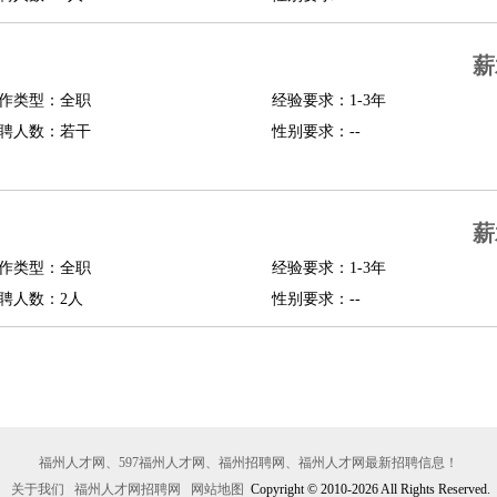
行政主管
招聘专员
招聘经理
猎头顾问
培训专员
O
CFO
CPO
薪
作类型：全职
经验要求：1-3年
师
酒店试睡员
狗粮试吃员
手模
陪跑族
网购砍价师
色彩搭配师
品酒师
聘人数：若干
性别要求：--
薪
作类型：全职
经验要求：1-3年
聘人数：2人
性别要求：--
福州人才网、597福州人才网、福州招聘网、福州人才网最新招聘信息！
关于我们
福州人才网招聘网
网站地图
Copyright © 2010-2026 All Rights Reserved.