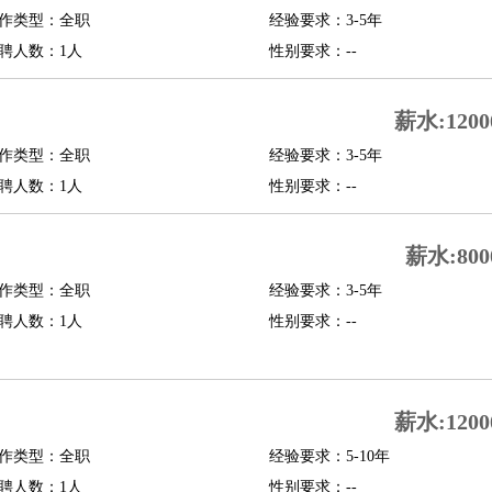
作类型：全职
经验要求：3-5年
修
淘宝策划
淘宝模特
聘人数：1人
性别要求：--
课程顾问
薪水:1200
行经理
信贷管理
作类型：全职
经验要求：3-5年
聘人数：1人
性别要求：--
展策划
婚礼策划
媒介策划
咨询经理
客户主管
摄影师
内设计
包装设计
动画设计
珠宝设计
店面设计
UI设计
薪水:800
作类型：全职
经验要求：3-5年
译
德语翻译
小语种
聘人数：1人
性别要求：--
生
中医
练
高尔夫助理
体育解说员
体育记者
足球教练
测员
薪水:1200
作类型：全职
经验要求：5-10年
员
房产中介
房产内勤
房产评估师
聘人数：1人
性别要求：--
园林设计
测绘员
建筑工
装修工