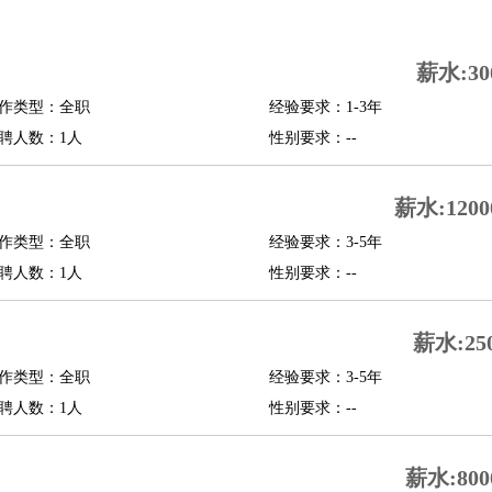
司机
驾校教练
带车司机
地铁司机
高铁司机
小车司机
快车司机
专车司机
薪水:30
度员
作类型：全职
经验要求：1-3年
报关员
买手
聘人数：1人
性别要求：--
精算师
契约管理
保险内勤
学徒
咖啡师
茶艺师
迎宾
薪水:1200
理
酒店管家
导游
旅游顾问
签证专员
订票员
试睡师
作类型：全职
经验要求：3-5年
管理
店长
聘人数：1人
性别要求：--
美体师
美容顾问
美容助理
美容店长
宠物美容
薪水:25
场务
群众演员
音效师
灯光师
编剧
主播
程师
运维工程师
技术支持
硬件工程师
系统工程师
通信工程师
数据工程
作类型：全职
经验要求：3-5年
品经理
聘人数：1人
产品实习生
SEO
性别要求：--
师
送水工
家庭管家
薪水:800