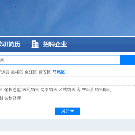
求职简历
招聘企业
罗源县
鼓楼区
台江区
晋安区
马尾区
售
销售总监
医药销售
网络销售
区域销售
客户经理
销售顾问
划
策划经理
系
客服总监
展开
工
缝纫工
维修工
水暖工
车工
叉车工
手机维修
电梯工
操作工
包装工
水
监
高级工程师