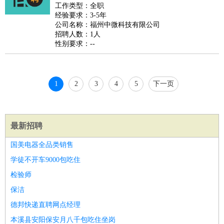
好玩职业
：
酒店试睡员
美食品尝师
旅游体验师
职业拥抱师
酒店试
工作类型：全职
经验要求：3-5年
睡员
狗粮试吃员
手模
陪跑族
网购砍价师
色彩搭配师
品
公司名称：福州中微科技有限公司
酒师
招聘人数：1人
性别要求：--
1
2
3
4
5
下一页
最新招聘
国美电器全品类销售
学徒不开车9000包吃住
检验师
保洁
德邦快递直聘网点经理
本溪县安阳保安月八千包吃住坐岗