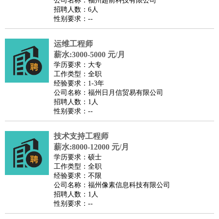
公司名称：福州超前科技有限公司
家政/安保
：
保洁
保姆
保安
月嫂
钟点工
洗衣工
护工
育婴师
送水工
招聘人数：6人
性别要求：--
家庭管家
物业管理
：
物业维修
物业管理
物业招商
物业经理
运维工程师
淘宝/网店
：
淘宝客服
淘宝美工
淘宝店长
淘宝推广
淘宝装修
淘宝策
薪水:3000-5000 元/月
划
淘宝模特
学历要求：大专
工作类型：全职
财务/会计
：
会计
财务
出纳
审计
税务
财务分析
成本管理
经验要求：1-3年
教育/培训
：
教师
公司名称：福州日月信贸易有限公司
家教
幼教
教学管理
学术研究
培训策划
课程顾问
招聘人数：1人
银行/证券
：
理财顾问
证券分析
银行柜员
拍卖师
操盘手
银行经理
信
性别要求：--
贷管理
律师/法务
：
律师
律师助理
法务专员
专利顾问
合同管理
技术支持工程师
薪水:8000-12000 元/月
广告/咨询
：
文案
广告制作
咨询顾问
创意总监
广告策划
会展策划
婚
学历要求：硕士
礼策划
媒介策划
咨询经理
客户主管
摄影师
工作类型：全职
经验要求：不限
美术/设计
：
服装设计
平面设计
美编
家具设计
美术老师
室内设计
包
公司名称：福州像素信息科技有限公司
装设计
动画设计
珠宝设计
店面设计
UI设计
招聘人数：1人
性别要求：--
编辑/出版
：
编辑
记者
出版
发行
专栏作家
排版设计
翻译/语言
：
英语翻译
日语翻译
俄语翻译
韩语翻译
法语翻译
德语翻