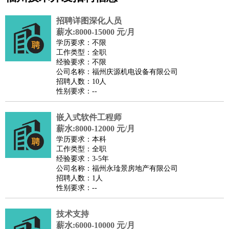
公关
：
公关员
公关经理
媒介专员
媒介经理
会展专员
招聘详图深化人员
技工/工人
：
普工
电工
木工
钳工
焊工
钣金工
锅炉工
油漆工
缝纫工
薪水:8000-15000 元/月
学历要求：不限
维修工
水暖工
车工
叉车工
手机维修
电梯工
操作工
包
工作类型：全职
装工
水泥工
钢筋工
纺织工
管道工
样衣工
装卸工
经验要求：不限
公司名称：福州庆源机电设备有限公司
生产/研发
：
质量管理
生产组长
车间主任
工艺设计
生产总监
高级工
招聘人数：10人
程师
性别要求：--
机械/仪表
：
机械工程
仪器仪表
机电
版图设计
司机
：
商务司机
嵌入式软件工程师
客车司机
货车司机
出租车司机
班车司机
驾校
薪水:8000-12000 元/月
教练
带车司机
地铁司机
高铁司机
小车司机
快车司机
专
学历要求：本科
车司机
工作类型：全职
经验要求：3-5年
物流/仓储
：
快递员
仓库管理
搬运工
物流专员
物流经理
调度员
公司名称：福州永琻景房地产有限公司
贸易/采购
：
外贸专员
外贸经理
采购员
采购经理
商务专员
报关员
买
招聘人数：1人
性别要求：--
手
保险/理赔
：
保险推销
保险顾问
核保理赔
保险经纪人
保险精算师
契
技术支持
约管理
保险内勤
薪水:6000-10000 元/月