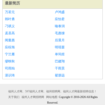
最新简历
万若元
卢鸿盛
韩叶勇
应怡君
刁祺义
喻泰润
孟圣高
毛惠缦
闻曼惠
后晨月
应棕旭
明瑶茵
宁兰雁
单筠煜
缪映秋
巴建翔
司雨灿
干雨昊
湛识琦
翟朋远
福州人才网、597福州人才网、福州招聘网、福州人才网最新招聘信息！
关于我们
福州人才网招聘网
网站地图
Copyright © 2010-2026 All Rights
Reserved.