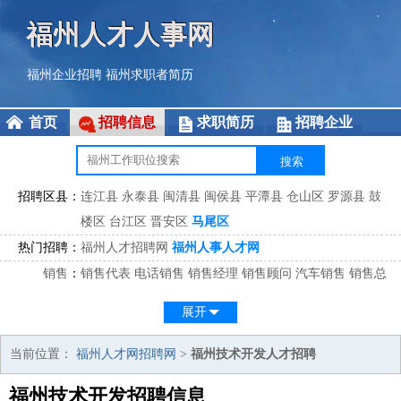
福州人才人事网
福州企业招聘
福州求职者简历
首页
招聘信息
求职简历
招聘企业
招聘区县：
连江县
永泰县
闽清县
闽侯县
平潭县
仓山区
罗源县
鼓
楼区
台江区
晋安区
马尾区
热门招聘：
福州人才招聘网
福州人事人才网
销售
：
销售代表
电话销售
销售经理
销售顾问
汽车销售
销售总
监
医药销售
网络销售
区域销售
客户经理
销售顾问
展开
市场
：
市场专员
市场经理
市场拓展
市场调研
市场策划
策划经
理
当前位置：
福州人才网招聘网
>
福州技术开发人才招聘
客服
：
客服专员
电话客服
客服经理
售后服务
客户关系
客服总
福州技术开发招聘信息
监