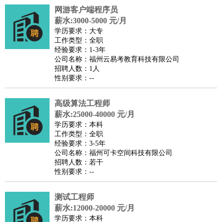
网游客户端程序员
译
小语种
薪水:3000-5000 元/月
医疗/药剂
：
医生
护士
药剂师
理疗师
导医
营养师
心理医生
中医
学历要求：大专
工作类型：全职
运动/健身
：
健身教练
瑜伽教练
舞蹈老师
游泳教练
台球教练
高尔夫
经验要求：1-3年
助理
体育解说员
体育记者
足球教练
公司名称：福州云易考教育科技有限公司
招聘人数：1人
环境保护
：
污水处理
环保检测
环境管理
环境绿化
水质检测员
性别要求：--
政府公务
：
房地产
：
房产销售
置业顾问
房产客服
房产策划
房产店员
房产中
高级算法工程师
介
房产内勤
房产评估师
薪水:25000-40000 元/月
学历要求：本科
建筑/装修
：
土木工程
工程监理
造价师
安全专员
项目管理
园林设计
工作类型：全职
测绘员
建筑工
装修工
经验要求：3-5年
公司名称：福州可卡空间科技有限公司
人事/行政
：
文员
前台
秘书
人事专员
人事经理
行政助理
行政主管
招聘人数：若干
招聘专员
招聘经理
猎头顾问
培训专员
性别要求：--
高级管理
：
总监
总裁助理
副总裁
总经理
合伙人
CEO
CTO
CFO
测试工程师
CPO
薪水:12000-20000 元/月
农林牧渔
：
养殖人员
饲养业务
农艺师
畜牧师
饲料研发
学历要求：本科