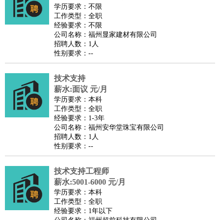
餐饮类
：
厨师
服务员
传菜员
面点师
洗碗工
后厨
杂工
学徒
咖啡
学历要求：不限
工作类型：全职
师
茶艺师
迎宾
经验要求：不限
酒店/旅游
：
酒店前台
酒店服务员
行李员
大堂经理
酒店管理
酒店管
公司名称：福州显家建材有限公司
招聘人数：1人
家
导游
旅游顾问
签证专员
订票员
试睡师
性别要求：--
超市/销售
：
促销导购
营业员
收银员
理货员
食品加工
品类管理
店长
美容/美发
：
发型师
美容师
化妆师
美甲师
美发助理
洗头工
美体师
技术支持
美容顾问
美容助理
美容店长
宠物美容
薪水:面议 元/月
学历要求：本科
保健/按摩
：
按摩师
针灸推拿
足疗师
搓澡工
盲人按摩
工作类型：全职
娱乐/影视
：
礼仪
调酒师
摄影师
主持人
配音员
后期制作
场务
群众
经验要求：1-3年
公司名称：福州安华堂珠宝有限公司
演员
音效师
灯光师
编剧
主播
招聘人数：1人
技术开发
：
程序员
网页设计
技术专员
软件工程师
测试工程师
运维
性别要求：--
工程师
技术支持
硬件工程师
系统工程师
通信工程师
数
技术支持工程师
据工程师
前端工程师
APP开发
算法工程师
薪水:5001-6000 元/月
产品管理
：
产品经理
产品运营
产品助理
项目经理
高级产品经理
产
学历要求：本科
品实习生
SEO
工作类型：全职
经验要求：1年以下
电子/电气
：
无线电
电路工程
自动化
电子维修
产品工艺