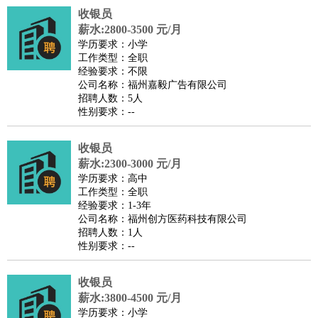
收银员
译
小语种
薪水:2800-3500 元/月
医疗/药剂
：
医生
护士
药剂师
理疗师
导医
营养师
心理医生
中医
学历要求：小学
工作类型：全职
运动/健身
：
健身教练
瑜伽教练
舞蹈老师
游泳教练
台球教练
高尔夫
经验要求：不限
助理
体育解说员
体育记者
足球教练
公司名称：福州嘉毅广告有限公司
招聘人数：5人
环境保护
：
污水处理
环保检测
环境管理
环境绿化
水质检测员
性别要求：--
政府公务
：
房地产
：
房产销售
置业顾问
房产客服
房产策划
房产店员
房产中
收银员
介
房产内勤
房产评估师
薪水:2300-3000 元/月
学历要求：高中
建筑/装修
：
土木工程
工程监理
造价师
安全专员
项目管理
园林设计
工作类型：全职
测绘员
建筑工
装修工
经验要求：1-3年
公司名称：福州创方医药科技有限公司
人事/行政
：
文员
前台
秘书
人事专员
人事经理
行政助理
行政主管
招聘人数：1人
招聘专员
招聘经理
猎头顾问
培训专员
性别要求：--
高级管理
：
总监
总裁助理
副总裁
总经理
合伙人
CEO
CTO
CFO
收银员
CPO
薪水:3800-4500 元/月
农林牧渔
：
养殖人员
饲养业务
农艺师
畜牧师
饲料研发
学历要求：小学