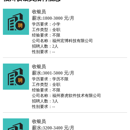
公关
：
公关员
公关经理
媒介专员
媒介经理
会展专员
收银员
技工/工人
：
普工
电工
木工
钳工
焊工
钣金工
锅炉工
油漆工
缝纫工
薪水:1800-3000 元/月
学历要求：小学
维修工
水暖工
车工
叉车工
手机维修
电梯工
操作工
包
工作类型：全职
装工
水泥工
钢筋工
纺织工
管道工
样衣工
装卸工
经验要求：不限
公司名称：福州宏博科技有限公司
生产/研发
：
质量管理
生产组长
车间主任
工艺设计
生产总监
高级工
招聘人数：2人
程师
性别要求：--
机械/仪表
：
机械工程
仪器仪表
机电
版图设计
司机
：
商务司机
收银员
客车司机
货车司机
出租车司机
班车司机
驾校
薪水:3001-5000 元/月
教练
带车司机
地铁司机
高铁司机
小车司机
快车司机
专
学历要求：学历不限
车司机
工作类型：全职
经验要求：不限
物流/仓储
：
快递员
仓库管理
搬运工
物流专员
物流经理
调度员
公司名称：福州赛虎软件技术有限公司
贸易/采购
：
外贸专员
外贸经理
采购员
采购经理
商务专员
报关员
买
招聘人数：3人
性别要求：--
手
保险/理赔
：
保险推销
保险顾问
核保理赔
保险经纪人
保险精算师
契
收银员
约管理
保险内勤
薪水:3200-3400 元/月