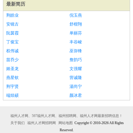
最新简历
荆皓业
倪玉燕
安镜古
舒楷翔
阮茵霞
单丽芬
丁俊宝
丰谷峻
权伟诚
巫弥锋
苗乔少
詹韵巧
姬圣龙
文强耀
燕星钦
营诚隆
荆宇贤
湯尚宁
端炫硕
颜冰君
福州人才网、597福州人才网、福州招聘网、福州人才网最新招聘信息！
关于我们
福州人才网招聘网
网站地图
Copyright © 2010-2026 All Rights
Reserved.