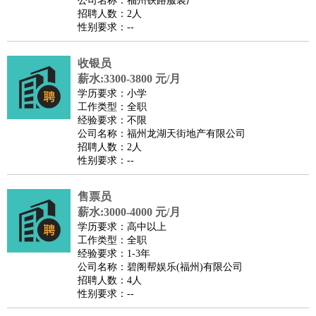
公司名称：福州铁路服装厂
家政/安保
：
保洁
保姆
保安
月嫂
钟点工
洗衣工
护工
育婴师
送水工
招聘人数：2人
性别要求：--
家庭管家
物业管理
：
物业维修
物业管理
物业招商
物业经理
收银员
淘宝/网店
：
淘宝客服
淘宝美工
淘宝店长
淘宝推广
淘宝装修
淘宝策
薪水:3300-3800 元/月
划
淘宝模特
学历要求：小学
工作类型：全职
财务/会计
：
会计
财务
出纳
审计
税务
财务分析
成本管理
经验要求：不限
教育/培训
：
教师
公司名称：福州龙湖天街地产有限公司
家教
幼教
教学管理
学术研究
培训策划
课程顾问
招聘人数：2人
银行/证券
：
理财顾问
证券分析
银行柜员
拍卖师
操盘手
银行经理
信
性别要求：--
贷管理
律师/法务
：
律师
律师助理
法务专员
专利顾问
合同管理
售票员
薪水:3000-4000 元/月
广告/咨询
：
文案
广告制作
咨询顾问
创意总监
广告策划
会展策划
婚
学历要求：高中以上
礼策划
媒介策划
咨询经理
客户主管
摄影师
工作类型：全职
经验要求：1-3年
美术/设计
：
服装设计
平面设计
美编
家具设计
美术老师
室内设计
包
公司名称：碧阁帮娱乐(福州)有限公司
装设计
动画设计
珠宝设计
店面设计
UI设计
招聘人数：4人
性别要求：--
编辑/出版
：
编辑
记者
出版
发行
专栏作家
排版设计
翻译/语言
：
英语翻译
日语翻译
俄语翻译
韩语翻译
法语翻译
德语翻