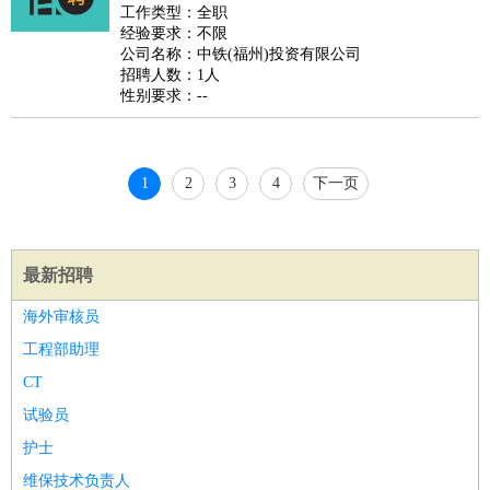
好玩职业
：
酒店试睡员
美食品尝师
旅游体验师
职业拥抱师
酒店试
工作类型：全职
经验要求：不限
睡员
狗粮试吃员
手模
陪跑族
网购砍价师
色彩搭配师
品
公司名称：中铁(福州)投资有限公司
酒师
招聘人数：1人
性别要求：--
1
2
3
4
下一页
最新招聘
海外审核员
工程部助理
CT
试验员
护士
维保技术负责人