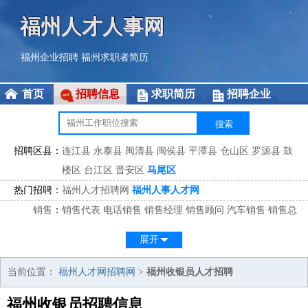
福州人才人事网
福州企业招聘
福州求职者简历
首页
招聘信息
求职简历
招聘企业
招聘区县：
连江县
永泰县
闽清县
闽侯县
平潭县
仓山区
罗源县
鼓
楼区
台江区
晋安区
马尾区
热门招聘：
福州人才招聘网
福州人事人才网
销售
：
销售代表
电话销售
销售经理
销售顾问
汽车销售
销售总
监
医药销售
网络销售
区域销售
客户经理
销售顾问
展开
市场
：
市场专员
市场经理
市场拓展
市场调研
市场策划
策划经
理
当前位置：
福州人才网招聘网
>
福州收银员人才招聘
客服
：
客服专员
电话客服
客服经理
售后服务
客户关系
客服总
福州收银员招聘信息
监