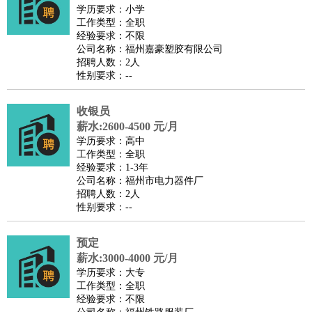
餐饮类
：
厨师
服务员
传菜员
面点师
洗碗工
后厨
杂工
学徒
咖啡
学历要求：小学
工作类型：全职
师
茶艺师
迎宾
经验要求：不限
酒店/旅游
：
酒店前台
酒店服务员
行李员
大堂经理
酒店管理
酒店管
公司名称：福州嘉豪塑胶有限公司
招聘人数：2人
家
导游
旅游顾问
签证专员
订票员
试睡师
性别要求：--
超市/销售
：
促销导购
营业员
收银员
理货员
食品加工
品类管理
店长
美容/美发
：
发型师
美容师
化妆师
美甲师
美发助理
洗头工
美体师
收银员
美容顾问
美容助理
美容店长
宠物美容
薪水:2600-4500 元/月
学历要求：高中
保健/按摩
：
按摩师
针灸推拿
足疗师
搓澡工
盲人按摩
工作类型：全职
娱乐/影视
：
礼仪
调酒师
摄影师
主持人
配音员
后期制作
场务
群众
经验要求：1-3年
公司名称：福州市电力器件厂
演员
音效师
灯光师
编剧
主播
招聘人数：2人
技术开发
：
程序员
网页设计
技术专员
软件工程师
测试工程师
运维
性别要求：--
工程师
技术支持
硬件工程师
系统工程师
通信工程师
数
预定
据工程师
前端工程师
APP开发
算法工程师
薪水:3000-4000 元/月
产品管理
：
产品经理
产品运营
产品助理
项目经理
高级产品经理
产
学历要求：大专
品实习生
SEO
工作类型：全职
经验要求：不限
电子/电气
：
无线电
电路工程
自动化
电子维修
产品工艺