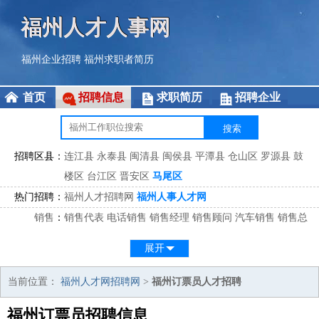
福州人才人事网
福州企业招聘
福州求职者简历
首页
招聘信息
求职简历
招聘企业
招聘区县：
连江县
永泰县
闽清县
闽侯县
平潭县
仓山区
罗源县
鼓
楼区
台江区
晋安区
马尾区
热门招聘：
福州人才招聘网
福州人事人才网
销售
：
销售代表
电话销售
销售经理
销售顾问
汽车销售
销售总
监
医药销售
网络销售
区域销售
客户经理
销售顾问
展开
市场
：
市场专员
市场经理
市场拓展
市场调研
市场策划
策划经
理
当前位置：
福州人才网招聘网
>
福州订票员人才招聘
客服
：
客服专员
电话客服
客服经理
售后服务
客户关系
客服总
福州订票员招聘信息
监