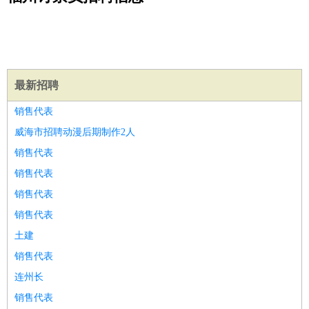
公关
：
公关员
公关经理
媒介专员
媒介经理
会展专员
技工/工人
：
普工
电工
木工
钳工
焊工
钣金工
锅炉工
油漆工
缝纫工
维修工
水暖工
车工
叉车工
手机维修
电梯工
操作工
包
装工
水泥工
钢筋工
纺织工
管道工
样衣工
装卸工
最新招聘
生产/研发
：
质量管理
生产组长
车间主任
工艺设计
生产总监
高级工
销售代表
程师
威海市招聘动漫后期制作2人
机械/仪表
：
机械工程
仪器仪表
机电
版图设计
销售代表
司机
：
商务司机
客车司机
货车司机
出租车司机
班车司机
驾校
销售代表
教练
带车司机
地铁司机
高铁司机
小车司机
快车司机
专
销售代表
车司机
销售代表
物流/仓储
：
快递员
仓库管理
搬运工
物流专员
物流经理
调度员
土建
贸易/采购
：
外贸专员
外贸经理
采购员
采购经理
商务专员
报关员
买
手
销售代表
保险/理赔
：
保险推销
保险顾问
核保理赔
保险经纪人
保险精算师
契
连州长
约管理
保险内勤
销售代表