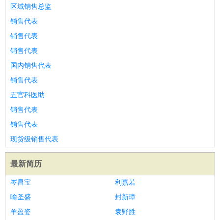
餐饮类
：
厨师
服务员
传菜员
面点师
洗碗工
后厨
杂工
学徒
咖啡
区域销售总监
师
茶艺师
迎宾
销售代表
酒店/旅游
：
酒店前台
酒店服务员
行李员
大堂经理
酒店管理
酒店管
销售代表
家
导游
旅游顾问
签证专员
订票员
试睡师
销售代表
超市/销售
：
促销导购
营业员
收银员
理货员
食品加工
品类管理
店长
国内销售代表
美容/美发
：
发型师
美容师
化妆师
美甲师
美发助理
洗头工
美体师
销售代表
美容顾问
美容助理
美容店长
宠物美容
五官科医助
保健/按摩
：
按摩师
针灸推拿
足疗师
搓澡工
盲人按摩
销售代表
娱乐/影视
：
礼仪
调酒师
摄影师
主持人
配音员
后期制作
场务
群众
销售代表
演员
音效师
灯光师
编剧
主播
现货级销售代表
技术开发
：
程序员
网页设计
技术专员
软件工程师
测试工程师
运维
工程师
技术支持
硬件工程师
系统工程师
通信工程师
数
最新简历
据工程师
前端工程师
APP开发
算法工程师
岑昌宝
利嘉若
产品管理
：
产品经理
产品运营
产品助理
项目经理
高级产品经理
产
喻圣盛
封新璋
品实习生
SEO
羊盈姿
袁野胜
电子/电气
：
无线电
电路工程
自动化
电子维修
产品工艺