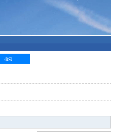
泥工
钢筋工
纺织工
管道工
样衣工
装卸工