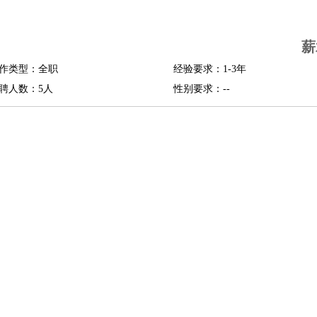
司机
驾校教练
带车司机
地铁司机
高铁司机
小车司机
快车司机
专车司机
薪
度员
作类型：全职
经验要求：1-3年
报关员
买手
聘人数：5人
性别要求：--
精算师
契约管理
保险内勤
学徒
咖啡师
茶艺师
迎宾
理
酒店管家
导游
旅游顾问
签证专员
订票员
试睡师
管理
店长
美体师
美容顾问
美容助理
美容店长
宠物美容
场务
群众演员
音效师
灯光师
编剧
主播
程师
运维工程师
技术支持
硬件工程师
系统工程师
通信工程师
数据工程
品经理
产品实习生
SEO
师
送水工
家庭管家