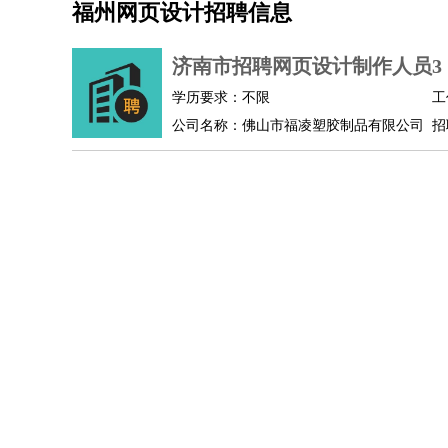
福州网页设计招聘信息
机械/仪表
：
机械工程
仪器仪表
机电
版图设计
司机
：
商务司机
客车司机
货车司机
出租车司机
班车
济南市招聘网页设计制作人员3
物流/仓储
：
快递员
仓库管理
搬运工
物流专员
物流经理
调
学历要求：不限
工
贸易/采购
：
外贸专员
外贸经理
采购员
采购经理
商务专员
公司名称：佛山市福凌塑胶制品有限公司
招
保险/理赔
：
保险推销
保险顾问
核保理赔
保险经纪人
保险
餐饮类
：
厨师
服务员
传菜员
面点师
洗碗工
后厨
杂工
酒店/旅游
：
酒店前台
酒店服务员
行李员
大堂经理
酒店管
超市/销售
：
促销导购
营业员
收银员
理货员
食品加工
品类
美容/美发
：
发型师
美容师
化妆师
美甲师
美发助理
洗头工
保健/按摩
：
按摩师
针灸推拿
足疗师
搓澡工
盲人按摩
娱乐/影视
：
礼仪
调酒师
摄影师
主持人
配音员
后期制作
技术开发
：
程序员
网页设计
技术专员
软件工程师
测试工
产品管理
：
产品经理
产品运营
产品助理
项目经理
高级产
电子/电气
：
无线电
电路工程
自动化
电子维修
产品工艺
家政/安保
：
保洁
保姆
保安
月嫂
钟点工
洗衣工
护工
育婴