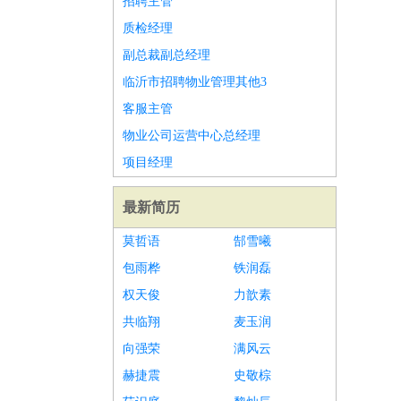
招聘主管
质检经理
副总裁副总经理
临沂市招聘物业管理其他3
客服主管
物业公司运营中心总经理
项目经理
最新简历
莫哲语
郜雪曦
包雨桦
铁润磊
权天俊
力歆素
共临翔
麦玉润
向强荣
满风云
赫捷震
史敬棕