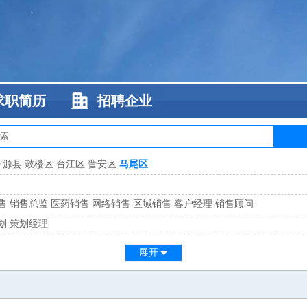
求职简历
招聘企业
罗源县
鼓楼区
台江区
晋安区
马尾区
售
销售总监
医药销售
网络销售
区域销售
客户经理
销售顾问
划
策划经理
系
客服总监
展开
工
缝纫工
维修工
水暖工
车工
叉车工
手机维修
电梯工
操作工
包装工
水
监
高级工程师