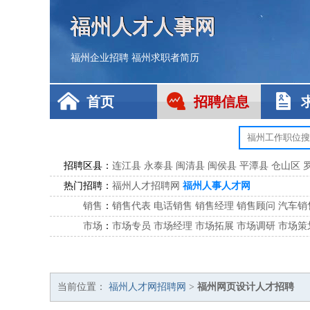
福州人才人事网
福州企业招聘
福州求职者简历
首页
招聘信息
招聘区县：
连江县
永泰县
闽清县
闽侯县
平潭县
仓山区
热门招聘：
福州人才招聘网
福州人事人才网
销售
：
销售代表
电话销售
销售经理
销售顾问
汽车销
市场
：
市场专员
市场经理
市场拓展
市场调研
市场策
客服
：
客服专员
电话客服
客服经理
售后服务
客户关
公关
：
公关员
公关经理
媒介专员
媒介经理
会展专员
技工/工人
：
普工
电工
木工
钳工
焊工
钣金工
锅炉工
油漆
当前位置：
福州人才网招聘网
>
福州网页设计人才招聘
生产/研发
：
质量管理
生产组长
车间主任
工艺设计
生产总