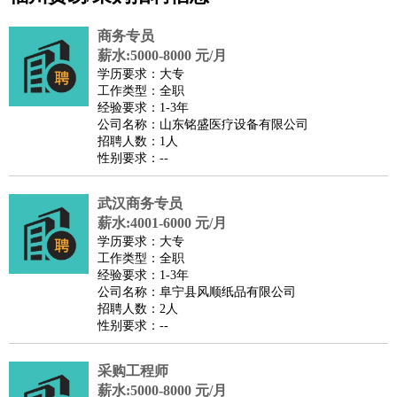
公关
：
公关员
公关经理
媒介专员
媒介经理
会展专员
商务专员
技工/工人
：
普工
电工
木工
钳工
焊工
钣金工
锅炉工
油漆工
缝纫工
薪水:5000-8000 元/月
学历要求：大专
维修工
水暖工
车工
叉车工
手机维修
电梯工
操作工
包
工作类型：全职
装工
水泥工
钢筋工
纺织工
管道工
样衣工
装卸工
经验要求：1-3年
公司名称：山东铭盛医疗设备有限公司
生产/研发
：
质量管理
生产组长
车间主任
工艺设计
生产总监
高级工
招聘人数：1人
程师
性别要求：--
机械/仪表
：
机械工程
仪器仪表
机电
版图设计
司机
：
商务司机
武汉商务专员
客车司机
货车司机
出租车司机
班车司机
驾校
薪水:4001-6000 元/月
教练
带车司机
地铁司机
高铁司机
小车司机
快车司机
专
学历要求：大专
车司机
工作类型：全职
经验要求：1-3年
物流/仓储
：
快递员
仓库管理
搬运工
物流专员
物流经理
调度员
公司名称：阜宁县风顺纸品有限公司
贸易/采购
：
外贸专员
外贸经理
采购员
采购经理
商务专员
报关员
买
招聘人数：2人
性别要求：--
手
保险/理赔
：
保险推销
保险顾问
核保理赔
保险经纪人
保险精算师
契
采购工程师
约管理
保险内勤
薪水:5000-8000 元/月