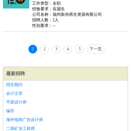
好玩职业
：
酒店试睡员
美食品尝师
旅游体验师
职业拥抱师
酒店试
工作类型：全职
经验要求：应届生
睡员
狗粮试吃员
手模
陪跑族
网购砍价师
色彩搭配师
品
公司名称：福州新供再生资源有限公司
酒师
招聘人数：2人
性别要求：--
1
2
3
4
5
下一页
最新招聘
招生顾问
会计主管
平面设计师
编导
海外电商广告设计师
二级矿业工程师