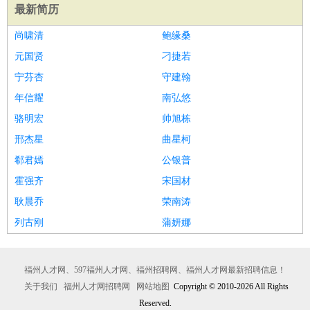
最新简历
尚啸清
鲍缘桑
元国贤
刁捷若
宁芬杏
守建翰
年信耀
南弘悠
骆明宏
帅旭栋
邢杰星
曲星柯
郗君嫣
公银普
霍强齐
宋国材
耿晨乔
荣南涛
列古刚
蒲妍娜
福州人才网、597福州人才网、福州招聘网、福州人才网最新招聘信息！
关于我们
福州人才网招聘网
网站地图
Copyright © 2010-2026 All Rights
Reserved.