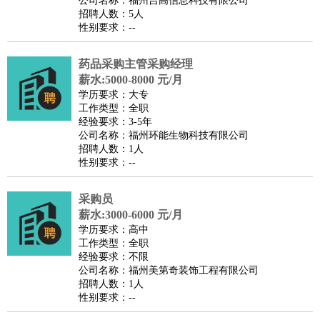
公司名称：福州吉高信息科技有限公司
家政/安保
：
保洁
保姆
保安
月嫂
钟点工
洗衣工
护工
育婴师
送水工
招聘人数：5人
性别要求：--
家庭管家
物业管理
：
物业维修
物业管理
物业招商
物业经理
药品采购主管采购经理
淘宝/网店
：
淘宝客服
淘宝美工
淘宝店长
淘宝推广
淘宝装修
淘宝策
薪水:5000-8000 元/月
划
淘宝模特
学历要求：大专
工作类型：全职
财务/会计
：
会计
财务
出纳
审计
税务
财务分析
成本管理
经验要求：3-5年
教育/培训
：
教师
公司名称：福州环能生物科技有限公司
家教
幼教
教学管理
学术研究
培训策划
课程顾问
招聘人数：1人
银行/证券
：
理财顾问
证券分析
银行柜员
拍卖师
操盘手
银行经理
信
性别要求：--
贷管理
律师/法务
：
律师
律师助理
法务专员
专利顾问
合同管理
采购员
薪水:3000-6000 元/月
广告/咨询
：
文案
广告制作
咨询顾问
创意总监
广告策划
会展策划
婚
学历要求：高中
礼策划
媒介策划
咨询经理
客户主管
摄影师
工作类型：全职
经验要求：不限
美术/设计
：
服装设计
平面设计
美编
家具设计
美术老师
室内设计
包
公司名称：福州美第奇装饰工程有限公司
装设计
动画设计
珠宝设计
店面设计
UI设计
招聘人数：1人
性别要求：--
编辑/出版
：
编辑
记者
出版
发行
专栏作家
排版设计
翻译/语言
：
英语翻译
日语翻译
俄语翻译
韩语翻译
法语翻译
德语翻