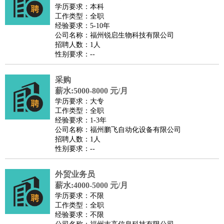
餐饮类
：
厨师
服务员
传菜员
面点师
洗碗工
后厨
杂工
学徒
咖啡
学历要求：本科
工作类型：全职
师
茶艺师
迎宾
经验要求：5-10年
酒店/旅游
：
酒店前台
酒店服务员
行李员
大堂经理
酒店管理
酒店管
公司名称：福州锐启生物科技有限公司
招聘人数：1人
家
导游
旅游顾问
签证专员
订票员
试睡师
性别要求：--
超市/销售
：
促销导购
营业员
收银员
理货员
食品加工
品类管理
店长
美容/美发
：
发型师
美容师
化妆师
美甲师
美发助理
洗头工
美体师
采购
美容顾问
美容助理
美容店长
宠物美容
薪水:5000-8000 元/月
学历要求：大专
保健/按摩
：
按摩师
针灸推拿
足疗师
搓澡工
盲人按摩
工作类型：全职
娱乐/影视
：
礼仪
调酒师
摄影师
主持人
配音员
后期制作
场务
群众
经验要求：1-3年
公司名称：福州鹏飞自动化设备有限公司
演员
音效师
灯光师
编剧
主播
招聘人数：1人
技术开发
：
程序员
网页设计
技术专员
软件工程师
测试工程师
运维
性别要求：--
工程师
技术支持
硬件工程师
系统工程师
通信工程师
数
外贸业务员
据工程师
前端工程师
APP开发
算法工程师
薪水:4000-5000 元/月
产品管理
：
产品经理
产品运营
产品助理
项目经理
高级产品经理
产
学历要求：不限
品实习生
SEO
工作类型：全职
经验要求：不限
电子/电气
：
无线电
电路工程
自动化
电子维修
产品工艺