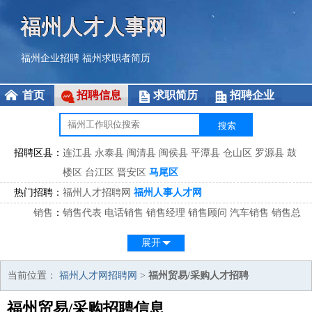
福州人才人事网
福州企业招聘
福州求职者简历
首页
招聘信息
求职简历
招聘企业
招聘区县：
连江县
永泰县
闽清县
闽侯县
平潭县
仓山区
罗源县
鼓
楼区
台江区
晋安区
马尾区
热门招聘：
福州人才招聘网
福州人事人才网
销售
：
销售代表
电话销售
销售经理
销售顾问
汽车销售
销售总
监
医药销售
网络销售
区域销售
客户经理
销售顾问
展开
市场
：
市场专员
市场经理
市场拓展
市场调研
市场策划
策划经
理
当前位置：
福州人才网招聘网
>
福州贸易/采购人才招聘
客服
：
客服专员
电话客服
客服经理
售后服务
客户关系
客服总
福州贸易/采购招聘信息
监