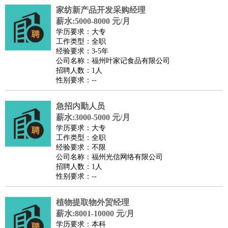
家纺新产品开发采购经理
译
小语种
薪水:5000-8000 元/月
医疗/药剂
：
医生
护士
药剂师
理疗师
导医
营养师
心理医生
中医
学历要求：大专
工作类型：全职
运动/健身
：
健身教练
瑜伽教练
舞蹈老师
游泳教练
台球教练
高尔夫
经验要求：3-5年
助理
体育解说员
体育记者
足球教练
公司名称：福州叶家记食品有限公司
招聘人数：1人
环境保护
：
污水处理
环保检测
环境管理
环境绿化
水质检测员
性别要求：--
政府公务
：
房地产
：
房产销售
置业顾问
房产客服
房产策划
房产店员
房产中
急招内勤人员
介
房产内勤
房产评估师
薪水:3000-5000 元/月
学历要求：大专
建筑/装修
：
土木工程
工程监理
造价师
安全专员
项目管理
园林设计
工作类型：全职
测绘员
建筑工
装修工
经验要求：不限
公司名称：福州光信网络有限公司
人事/行政
：
文员
前台
秘书
人事专员
人事经理
行政助理
行政主管
招聘人数：1人
招聘专员
招聘经理
猎头顾问
培训专员
性别要求：--
高级管理
：
总监
总裁助理
副总裁
总经理
合伙人
CEO
CTO
CFO
植物提取物外贸经理
CPO
薪水:8001-10000 元/月
农林牧渔
：
养殖人员
饲养业务
农艺师
畜牧师
饲料研发
学历要求：本科