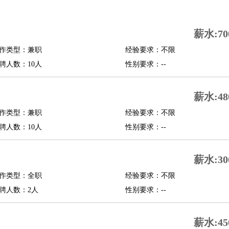
司机
驾校教练
带车司机
地铁司机
高铁司机
小车司机
快车司机
专车司机
薪水:70
度员
作类型：兼职
经验要求：不限
报关员
买手
聘人数：10人
性别要求：--
精算师
契约管理
保险内勤
学徒
咖啡师
茶艺师
迎宾
薪水:48
理
酒店管家
导游
旅游顾问
签证专员
订票员
试睡师
作类型：兼职
经验要求：不限
管理
店长
聘人数：10人
性别要求：--
美体师
美容顾问
美容助理
美容店长
宠物美容
薪水:30
场务
群众演员
音效师
灯光师
编剧
主播
程师
运维工程师
技术支持
硬件工程师
系统工程师
通信工程师
数据工程
作类型：全职
经验要求：不限
品经理
聘人数：2人
产品实习生
SEO
性别要求：--
师
送水工
家庭管家
薪水:45