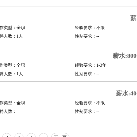
行政主管
招聘专员
招聘经理
猎头顾问
培训专员
O
CFO
CPO
薪
作类型：全职
经验要求：不限
师
酒店试睡员
狗粮试吃员
手模
陪跑族
网购砍价师
色彩搭配师
品酒师
聘人数：1人
性别要求：--
薪水:800
作类型：全职
经验要求：1-3年
聘人数：1人
性别要求：--
薪水:40
作类型：全职
经验要求：不限
聘人数：
性别要求：--