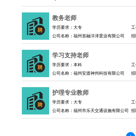
人事/行政
：
文员
前台
秘书
人事专员
人事经理
行政助理
高级管理
：
总监
教务老师
总裁助理
副总裁
总经理
合伙人
CEO
CT
农林牧渔
：
养殖人员
饲养业务
农艺师
畜牧师
饲料研发
学历要求：大专
工
好玩职业
：
酒店试睡员
美食品尝师
旅游体验师
职业拥抱
公司名称：福州首融沣泽置业有限公司
招
学习支持老师
学历要求：本科
工
公司名称：福州安渡神州科技有限公司
招
护理专业教师
学历要求：大专
工
公司名称：福州市乐天交通设施有限公司
招