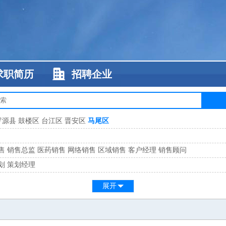
求职简历
招聘企业
罗源县
鼓楼区
台江区
晋安区
马尾区
售
销售总监
医药销售
网络销售
区域销售
客户经理
销售顾问
划
策划经理
系
客服总监
展开
工
缝纫工
维修工
水暖工
车工
叉车工
手机维修
电梯工
操作工
包装工
水
监
高级工程师