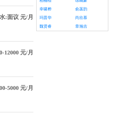
柏楠楷
练幽豪
幸啸桦
俞菡韵
水:面议 元/月
玛晋华
尚欣慕
魏贤睿
章瀚吉
0-12000 元/月
00-5000 元/月