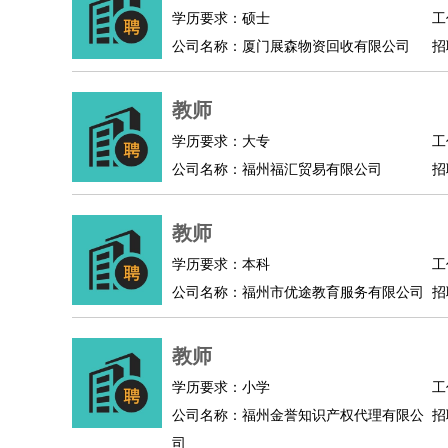
物业管理
：
物业维修
物业管理
物业招商
物业经理
学历要求：硕士
工
淘宝/网店
：
淘宝客服
淘宝美工
淘宝店长
淘宝推广
淘宝装
公司名称：厦门展森物资回收有限公司
招
财务/会计
：
会计
财务
出纳
审计
税务
财务分析
成本管理
教育/培训
：
教师
家教
幼教
教学管理
学术研究
培训策划
教师
银行/证券
：
理财顾问
证券分析
银行柜员
拍卖师
操盘手
银
学历要求：大专
工
律师/法务
：
律师
律师助理
法务专员
专利顾问
合同管理
公司名称：福州福汇贸易有限公司
招
广告/咨询
：
文案
广告制作
咨询顾问
创意总监
广告策划
会
美术/设计
：
服装设计
平面设计
美编
家具设计
美术老师
室
教师
编辑/出版
：
编辑
记者
出版
发行
专栏作家
排版设计
学历要求：本科
工
翻译/语言
：
英语翻译
日语翻译
俄语翻译
韩语翻译
法语翻
公司名称：福州市优途教育服务有限公司
招
医疗/药剂
：
医生
护士
药剂师
理疗师
导医
营养师
心理医
运动/健身
：
健身教练
瑜伽教练
舞蹈老师
游泳教练
台球教
教师
环境保护
：
污水处理
环保检测
环境管理
环境绿化
水质检
政府公务
：
学历要求：小学
工
公司名称：福州金誉知识产权代理有限公
招
房地产
：
房产销售
置业顾问
房产客服
房产策划
房产店
司
建筑/装修
：
土木工程
工程监理
造价师
安全专员
项目管理