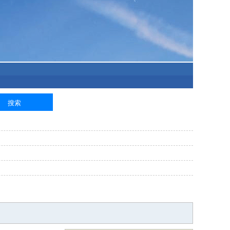
泥工
钢筋工
纺织工
管道工
样衣工
装卸工