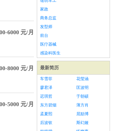
缝纫车工
家政
商务总监
发型师
00-6000 元/月
前台
医疗器械
感染科医生
00-8000 元/月
最新简历
车雪菲
花莹涵
廖君泽
匡波明
迟琪哲
于朝硕
00-5000 元/月
东方碧烟
薄方肖
孟夏熙
屈励博
后波钦
斯幻娅