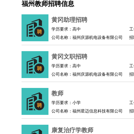
福州教师招聘信息
机械/仪表
：
机械工程
仪器仪表
机电
版图设计
司机
：
商务司机
客车司机
货车司机
出租车司机
班车
黄冈助理招聘
物流/仓储
：
快递员
仓库管理
搬运工
物流专员
物流经理
调
学历要求：高中
工
贸易/采购
：
外贸专员
外贸经理
采购员
采购经理
商务专员
公司名称：福州庆源机电设备有限公司
招
保险/理赔
：
保险推销
保险顾问
核保理赔
保险经纪人
保险
餐饮类
：
厨师
服务员
传菜员
面点师
洗碗工
后厨
杂工
黄冈文职招聘
酒店/旅游
：
酒店前台
酒店服务员
行李员
大堂经理
酒店管
学历要求：高中
工
超市/销售
：
促销导购
营业员
收银员
理货员
食品加工
品类
公司名称：福州庆源机电设备有限公司
招
美容/美发
：
发型师
美容师
化妆师
美甲师
美发助理
洗头工
保健/按摩
：
按摩师
针灸推拿
足疗师
搓澡工
盲人按摩
教师
娱乐/影视
：
礼仪
调酒师
摄影师
主持人
配音员
后期制作
技术开发
：
程序员
网页设计
技术专员
软件工程师
测试工
学历要求：小学
工
产品管理
：
产品经理
公司名称：福州星迈信息科技有限公司
产品运营
产品助理
项目经理
高级产
招
电子/电气
：
无线电
电路工程
自动化
电子维修
产品工艺
家政/安保
：
保洁
保姆
保安
月嫂
钟点工
洗衣工
护工
育婴
康复治疗学教师