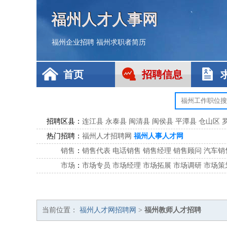
福州人才人事网
福州企业招聘
福州求职者简历
首页
招聘信息
招聘区县：
连江县
永泰县
闽清县
闽侯县
平潭县
仓山区
热门招聘：
福州人才招聘网
福州人事人才网
销售
：
销售代表
电话销售
销售经理
销售顾问
汽车销
市场
：
市场专员
市场经理
市场拓展
市场调研
市场策
客服
：
客服专员
电话客服
客服经理
售后服务
客户关
公关
：
公关员
公关经理
媒介专员
媒介经理
会展专员
技工/工人
：
普工
电工
木工
钳工
焊工
钣金工
锅炉工
油漆
当前位置：
福州人才网招聘网
>
福州教师人才招聘
生产/研发
：
质量管理
生产组长
车间主任
工艺设计
生产总