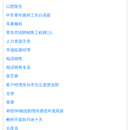
餐饮类
：
厨师
服务员
传菜员
面点师
洗碗工
后厨
杂工
学徒
咖啡
口腔医生
师
茶艺师
迎宾
中车青年路焊工长白高薪
酒店/旅游
：
酒店前台
酒店服务员
行李员
大堂经理
酒店管理
酒店管
耳鼻喉科
家
导游
旅游顾问
签证专员
订票员
试睡师
青岛市招聘销售工程师2人
超市/销售
：
促销导购
营业员
收银员
理货员
食品加工
品类管理
店长
人力资源主管
美容/美发
：
发型师
美容师
化妆师
美甲师
美发助理
洗头工
美体师
市场拓展经理
美容顾问
美容助理
美容店长
宠物美容
电话销售
保健/按摩
：
按摩师
针灸推拿
足疗师
搓澡工
盲人按摩
电话销售专员
娱乐/影视
：
礼仪
调酒师
摄影师
主持人
配音员
后期制作
场务
群众
茶艺师
演员
音效师
灯光师
编剧
主播
客户经理东兴市北仑道营业部
技术开发
：
程序员
网页设计
技术专员
软件工程师
测试工程师
运维
仓管
工程师
技术支持
硬件工程师
系统工程师
通信工程师
数
据工程师
前端工程师
APP开发
算法工程师
督查
产品管理
：
产品经理
产品运营
产品助理
项目经理
高级产品经理
产
阜阳9K物流助理待遇优年底双薪
品实习生
SEO
郴州不装卸月休十天
电子/电气
：
无线电
电路工程
自动化
电子维修
产品工艺
仓库员