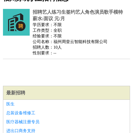
公关
：
公关员
公关经理
媒介专员
媒介经理
会展专员
招聘艺人练习生签约艺人角色演员歌手模特
技工/工人
：
普工
电工
木工
钳工
焊工
钣金工
锅炉工
油漆工
缝纫工
薪水:面议 元/月
学历要求：不限
维修工
水暖工
车工
叉车工
手机维修
电梯工
操作工
包
工作类型：全职
装工
水泥工
钢筋工
纺织工
管道工
样衣工
装卸工
经验要求：不限
公司名称：福州周壹云智能科技有限公司
生产/研发
：
质量管理
生产组长
车间主任
工艺设计
生产总监
高级工
招聘人数：10人
程师
性别要求：--
机械/仪表
：
机械工程
仪器仪表
机电
版图设计
司机
：
商务司机
客车司机
货车司机
出租车司机
班车司机
驾校
教练
带车司机
地铁司机
高铁司机
小车司机
快车司机
专
车司机
最新招聘
物流/仓储
：
快递员
仓库管理
搬运工
物流专员
物流经理
调度员
贸易/采购
：
外贸专员
外贸经理
采购员
采购经理
商务专员
报关员
买
医生
手
总装设备维修工
保险/理赔
：
保险推销
保险顾问
核保理赔
保险经纪人
保险精算师
契
医疗器械注册专员
约管理
保险内勤
进出口商务支持