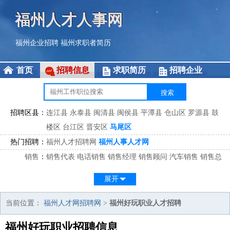
福州人才人事网
福州企业招聘
福州求职者简历
首页
招聘信息
求职简历
招聘企业
招聘区县：
连江县
永泰县
闽清县
闽侯县
平潭县
仓山区
罗源县
鼓
楼区
台江区
晋安区
马尾区
热门招聘：
福州人才招聘网
福州人事人才网
销售
：
销售代表
电话销售
销售经理
销售顾问
汽车销售
销售总
监
医药销售
网络销售
区域销售
客户经理
销售顾问
展开
市场
：
市场专员
市场经理
市场拓展
市场调研
市场策划
策划经
理
当前位置：
福州人才网招聘网
>
福州好玩职业人才招聘
客服
：
客服专员
电话客服
客服经理
售后服务
客户关系
客服总
福州好玩职业招聘信息
监