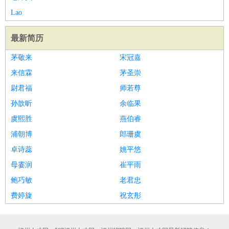
家政/安保
：
保洁
保姆
保安
月嫂
钟点工
洗衣工
护工
育婴师
送水工
Lao
家庭管家
最新简历
物业管理
：
物业维修
物业管理
物业招商
物业经理
淘宝/网店
：
淘宝客服
淘宝美工
淘宝店长
淘宝推广
淘宝装修
淘宝策
茅敬来
宋冠嘉
划
淘宝模特
来信霖
茅圣崇
财务/会计
：
会计
财务
出纳
审计
税务
财务分析
成本管理
尉君福
师若尊
教育/培训
：
教师
家教
幼教
教学管理
学术研究
培训策划
课程顾问
孙歆昕
余临果
银行/证券
：
理财顾问
证券分析
银行柜员
拍卖师
操盘手
银行经理
信
虞熙胜
燕伯睿
贷管理
浦朝博
郎珊虞
律师/法务
：
律师
律师助理
法务专员
专利顾问
合同管理
卓诗蕊
姚平悠
广告/咨询
：
文案
广告制作
咨询顾问
创意总监
广告策划
会展策划
婚
母霎润
崔平雨
礼策划
媒介策划
咨询经理
客户主管
摄影师
鲍巧敏
老君忠
美术/设计
：
服装设计
平面设计
美编
家具设计
美术老师
室内设计
包
费婷旋
祝玄彤
装设计
动画设计
珠宝设计
店面设计
UI设计
编辑/出版
：
编辑
记者
出版
发行
专栏作家
排版设计
翻译/语言
：
英语翻译
日语翻译
俄语翻译
韩语翻译
法语翻译
德语翻