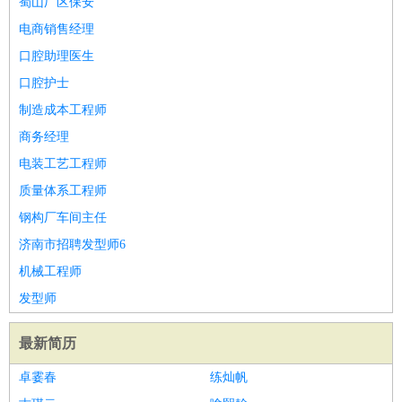
蜀山厂区保安
译
小语种
电商销售经理
医疗/药剂
：
医生
护士
药剂师
理疗师
导医
营养师
心理医生
中医
口腔助理医生
运动/健身
：
健身教练
瑜伽教练
舞蹈老师
游泳教练
台球教练
高尔夫
口腔护士
助理
体育解说员
体育记者
足球教练
制造成本工程师
环境保护
：
污水处理
环保检测
环境管理
环境绿化
水质检测员
商务经理
政府公务
：
电装工艺工程师
房地产
：
房产销售
置业顾问
房产客服
房产策划
房产店员
房产中
质量体系工程师
介
房产内勤
房产评估师
钢构厂车间主任
建筑/装修
：
土木工程
工程监理
造价师
安全专员
项目管理
园林设计
济南市招聘发型师6
测绘员
建筑工
装修工
机械工程师
人事/行政
：
文员
前台
秘书
人事专员
人事经理
行政助理
行政主管
发型师
招聘专员
招聘经理
猎头顾问
培训专员
高级管理
：
总监
总裁助理
副总裁
总经理
合伙人
CEO
CTO
CFO
最新简历
CPO
卓霎春
练灿帆
农林牧渔
：
养殖人员
饲养业务
农艺师
畜牧师
饲料研发