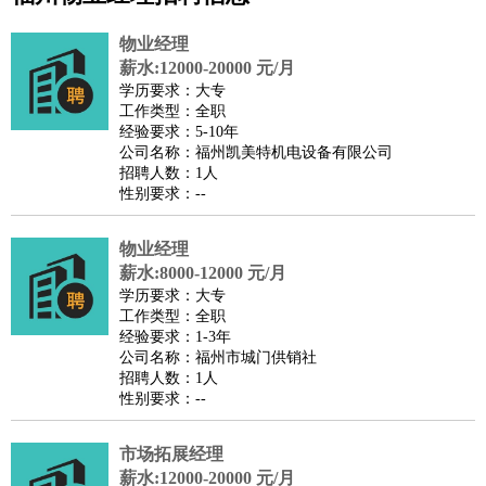
公关
：
公关员
公关经理
媒介专员
媒介经理
会展专员
物业经理
技工/工人
：
普工
电工
木工
钳工
焊工
钣金工
锅炉工
油漆工
缝纫工
薪水:12000-20000 元/月
学历要求：大专
维修工
水暖工
车工
叉车工
手机维修
电梯工
操作工
包
工作类型：全职
装工
水泥工
钢筋工
纺织工
管道工
样衣工
装卸工
经验要求：5-10年
公司名称：福州凯美特机电设备有限公司
生产/研发
：
质量管理
生产组长
车间主任
工艺设计
生产总监
高级工
招聘人数：1人
程师
性别要求：--
机械/仪表
：
机械工程
仪器仪表
机电
版图设计
司机
：
商务司机
物业经理
客车司机
货车司机
出租车司机
班车司机
驾校
薪水:8000-12000 元/月
教练
带车司机
地铁司机
高铁司机
小车司机
快车司机
专
学历要求：大专
车司机
工作类型：全职
经验要求：1-3年
物流/仓储
：
快递员
仓库管理
搬运工
物流专员
物流经理
调度员
公司名称：福州市城门供销社
贸易/采购
：
外贸专员
外贸经理
采购员
采购经理
商务专员
报关员
买
招聘人数：1人
性别要求：--
手
保险/理赔
：
保险推销
保险顾问
核保理赔
保险经纪人
保险精算师
契
市场拓展经理
约管理
保险内勤
薪水:12000-20000 元/月