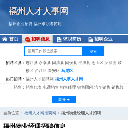
福州人才人事网
福州企业招聘
福州求职者简历
首页
招聘信息
求职简历
招聘企业
招聘区县：
连江县
永泰县
闽清县
闽侯县
平潭县
仓山区
罗源县
鼓
楼区
台江区
晋安区
马尾区
热门招聘：
福州人才招聘网
福州人事人才网
销售
：
销售代表
电话销售
销售经理
销售顾问
汽车销售
销售总
监
医药销售
网络销售
区域销售
客户经理
销售顾问
展开
市场
：
市场专员
市场经理
市场拓展
市场调研
市场策划
策划经
理
当前位置：
福州人才网招聘网
>
福州物业经理人才招聘
客服
：
客服专员
电话客服
客服经理
售后服务
客户关系
客服总
福州物业经理招聘信息
监