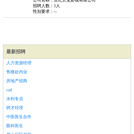
公司名称：世纪长龙影视有限公司
家政/安保
：
保洁
保姆
保安
月嫂
钟点工
洗衣工
护工
育婴师
送水工
招聘人数：1人
性别要求：--
家庭管家
物业管理
：
物业维修
物业管理
物业招商
物业经理
淘宝/网店
：
淘宝客服
淘宝美工
淘宝店长
淘宝推广
淘宝装修
淘宝策
划
淘宝模特
财务/会计
：
会计
财务
出纳
审计
税务
财务分析
成本管理
最新招聘
教育/培训
：
教师
家教
幼教
教学管理
学术研究
培训策划
课程顾问
人力资源经理
银行/证券
：
理财顾问
证券分析
银行柜员
拍卖师
操盘手
银行经理
信
售楼处内业
贷管理
房地产招商
律师/法务
：
律师
律师助理
法务专员
专利顾问
合同管理
cad
广告/咨询
：
文案
广告制作
咨询顾问
创意总监
广告策划
会展策划
婚
水利专员
礼策划
媒介策划
咨询经理
客户主管
摄影师
聘才经理
美术/设计
：
服装设计
平面设计
美编
家具设计
美术老师
室内设计
包
装设计
动画设计
珠宝设计
店面设计
UI设计
中医医生合作
编辑/出版
：
编辑
记者
出版
发行
专栏作家
排版设计
眼科医生
翻译/语言
：
英语翻译
日语翻译
俄语翻译
韩语翻译
法语翻译
德语翻