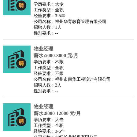
餐饮类
：
厨师
服务员
传菜员
面点师
洗碗工
后厨
杂工
学徒
咖啡
学历要求：大专
工作类型：全职
师
茶艺师
迎宾
经验要求：3-5年
酒店/旅游
：
酒店前台
酒店服务员
行李员
大堂经理
酒店管理
酒店管
公司名称：福州华育教育管理有限公司
招聘人数：1人
家
导游
旅游顾问
签证专员
订票员
试睡师
性别要求：--
超市/销售
：
促销导购
营业员
收银员
理货员
食品加工
品类管理
店长
美容/美发
：
发型师
美容师
化妆师
美甲师
美发助理
洗头工
美体师
物业经理
美容顾问
美容助理
美容店长
宠物美容
薪水:5000-8000 元/月
学历要求：不限
保健/按摩
：
按摩师
针灸推拿
足疗师
搓澡工
盲人按摩
工作类型：全职
娱乐/影视
：
礼仪
调酒师
摄影师
主持人
配音员
后期制作
场务
群众
经验要求：不限
公司名称：福州市闽华工程设计有限公司
演员
音效师
灯光师
编剧
主播
招聘人数：2人
技术开发
：
程序员
网页设计
技术专员
软件工程师
测试工程师
运维
性别要求：--
工程师
技术支持
硬件工程师
系统工程师
通信工程师
数
物业经理
据工程师
前端工程师
APP开发
算法工程师
薪水:8000-12000 元/月
产品管理
：
产品经理
产品运营
产品助理
项目经理
高级产品经理
产
学历要求：大专
品实习生
SEO
工作类型：全职
经验要求：3-5年
电子/电气
：
无线电
电路工程
自动化
电子维修
产品工艺