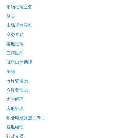
餐饮类
：
厨师
服务员
传菜员
面点师
洗碗工
后厨
杂工
学徒
咖啡
市场经理主管
师
茶艺师
迎宾
店员
酒店/旅游
：
酒店前台
酒店服务员
行李员
大堂经理
酒店管理
酒店管
市场运营策划
家
导游
旅游顾问
签证专员
订票员
试睡师
商务专员
超市/销售
：
促销导购
营业员
收银员
理货员
食品加工
品类管理
店长
客服经理
美容/美发
：
发型师
美容师
化妆师
美甲师
美发助理
洗头工
美体师
口腔助理
美容顾问
美容助理
美容店长
宠物美容
诚聘口腔助理
保健/按摩
：
按摩师
针灸推拿
足疗师
搓澡工
盲人按摩
厨师
娱乐/影视
：
礼仪
调酒师
摄影师
主持人
配音员
后期制作
场务
群众
仓库管理员
演员
音效师
灯光师
编剧
主播
仓库管理员
技术开发
：
程序员
网页设计
技术专员
软件工程师
测试工程师
运维
大堂经理
工程师
技术支持
硬件工程师
系统工程师
通信工程师
数
据工程师
前端工程师
APP开发
算法工程师
客服经理
产品管理
：
产品经理
产品运营
产品助理
项目经理
高级产品经理
产
输变电线路施工专工
品实习生
SEO
客服经理
电子/电气
：
无线电
电路工程
自动化
电子维修
产品工艺
行政专员