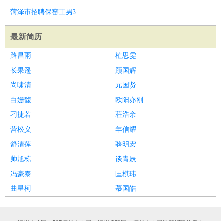
家政/安保
：
保洁
保姆
保安
月嫂
钟点工
洗衣工
护工
育婴师
送水工
菏泽市招聘保窑工男3
家庭管家
最新简历
物业管理
：
物业维修
物业管理
物业招商
物业经理
淘宝/网店
：
淘宝客服
淘宝美工
淘宝店长
淘宝推广
淘宝装修
淘宝策
路昌雨
植思雯
划
淘宝模特
长果遥
顾国辉
财务/会计
：
会计
财务
出纳
审计
税务
财务分析
成本管理
尚啸清
元国贤
教育/培训
：
教师
家教
幼教
教学管理
学术研究
培训策划
课程顾问
白姗馥
欧阳亦刚
银行/证券
：
理财顾问
证券分析
银行柜员
拍卖师
操盘手
银行经理
信
刁捷若
荘浩余
贷管理
营松义
年信耀
律师/法务
：
律师
律师助理
法务专员
专利顾问
合同管理
舒清莲
骆明宏
广告/咨询
：
文案
广告制作
咨询顾问
创意总监
广告策划
会展策划
婚
帅旭栋
谈青辰
礼策划
媒介策划
咨询经理
客户主管
摄影师
冯豪泰
匡棋玮
美术/设计
：
服装设计
平面设计
美编
家具设计
美术老师
室内设计
包
曲星柯
慕国皓
装设计
动画设计
珠宝设计
店面设计
UI设计
编辑/出版
：
编辑
记者
出版
发行
专栏作家
排版设计
翻译/语言
：
英语翻译
日语翻译
俄语翻译
韩语翻译
法语翻译
德语翻