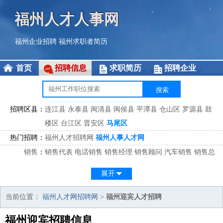
福州人才人事网
福州企业招聘
福州求职者简历
首页
招聘信息
求职简历
招聘企业
招聘区县：
连江县
永泰县
闽清县
闽侯县
平潭县
仓山区
罗源县
鼓
楼区
台江区
晋安区
马尾区
热门招聘：
福州人才招聘网
福州人事人才网
销售
：
销售代表
电话销售
销售经理
销售顾问
汽车销售
销售总
监
医药销售
网络销售
区域销售
客户经理
销售顾问
展开
市场
：
市场专员
市场经理
市场拓展
市场调研
市场策划
策划经
理
当前位置：
福州人才网招聘网
>
福州迎宾人才招聘
客服
：
客服专员
电话客服
客服经理
售后服务
客户关系
客服总
福州迎宾招聘信息
监