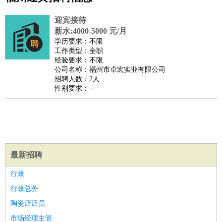
公关
：
公关员
公关经理
媒介专员
媒介经理
会展专员
迎宾接待
技工/工人
：
普工
电工
木工
钳工
焊工
钣金工
锅炉工
油漆工
缝纫工
薪水:4000-5000 元/月
学历要求：不限
维修工
水暖工
车工
叉车工
手机维修
电梯工
操作工
包
工作类型：全职
装工
水泥工
钢筋工
纺织工
管道工
样衣工
装卸工
经验要求：不限
公司名称：福州市卓宏实业有限公司
生产/研发
：
质量管理
生产组长
车间主任
工艺设计
生产总监
高级工
招聘人数：2人
程师
性别要求：--
机械/仪表
：
机械工程
仪器仪表
机电
版图设计
司机
：
商务司机
客车司机
货车司机
出租车司机
班车司机
驾校
教练
带车司机
地铁司机
高铁司机
小车司机
快车司机
专
车司机
最新招聘
物流/仓储
：
快递员
仓库管理
搬运工
物流专员
物流经理
调度员
贸易/采购
：
外贸专员
外贸经理
采购员
采购经理
商务专员
报关员
买
行政
手
行政总务
保险/理赔
：
保险推销
保险顾问
核保理赔
保险经纪人
保险精算师
契
陶瓷店店员
约管理
保险内勤
市场经理主管