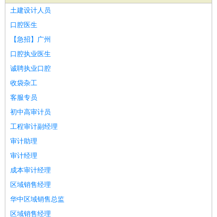
家政/安保
：
保洁
保姆
保安
月嫂
钟点工
洗衣工
护工
育婴师
送水工
土建设计人员
家庭管家
口腔医生
物业管理
：
物业维修
物业管理
物业招商
物业经理
【急招】广州
淘宝/网店
：
淘宝客服
淘宝美工
淘宝店长
淘宝推广
淘宝装修
淘宝策
口腔执业医生
划
淘宝模特
诚聘执业口腔
财务/会计
：
会计
财务
出纳
审计
税务
财务分析
成本管理
收袋杂工
教育/培训
：
教师
家教
幼教
教学管理
学术研究
培训策划
课程顾问
客服专员
银行/证券
：
理财顾问
证券分析
银行柜员
拍卖师
操盘手
银行经理
信
初中高审计员
贷管理
工程审计副经理
律师/法务
：
律师
律师助理
法务专员
专利顾问
合同管理
审计助理
广告/咨询
：
文案
广告制作
咨询顾问
创意总监
广告策划
会展策划
婚
审计经理
礼策划
媒介策划
咨询经理
客户主管
摄影师
成本审计经理
美术/设计
：
服装设计
平面设计
美编
家具设计
美术老师
室内设计
包
区域销售经理
装设计
动画设计
珠宝设计
店面设计
UI设计
华中区域销售总监
编辑/出版
：
编辑
记者
出版
发行
专栏作家
排版设计
区域销售经理
翻译/语言
：
英语翻译
日语翻译
俄语翻译
韩语翻译
法语翻译
德语翻