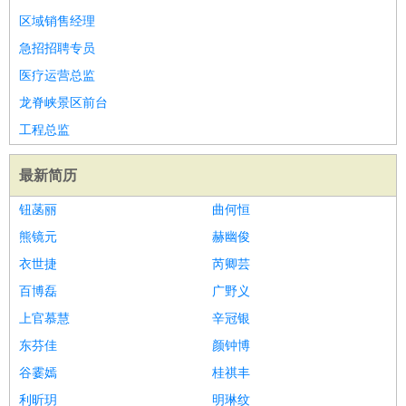
区域销售经理
译
小语种
急招招聘专员
医疗/药剂
：
医生
护士
药剂师
理疗师
导医
营养师
心理医生
中医
医疗运营总监
运动/健身
：
健身教练
瑜伽教练
舞蹈老师
游泳教练
台球教练
高尔夫
龙脊峡景区前台
助理
体育解说员
体育记者
足球教练
环境保护
：
污水处理
环保检测
环境管理
环境绿化
水质检测员
工程总监
政府公务
：
最新简历
房地产
：
房产销售
置业顾问
房产客服
房产策划
房产店员
房产中
介
房产内勤
房产评估师
钮菡丽
曲何恒
建筑/装修
：
土木工程
工程监理
造价师
安全专员
项目管理
园林设计
熊镜元
赫幽俊
测绘员
建筑工
装修工
衣世捷
芮卿芸
人事/行政
：
文员
前台
秘书
人事专员
人事经理
行政助理
行政主管
百博磊
广野义
招聘专员
招聘经理
猎头顾问
培训专员
上官慕慧
辛冠银
高级管理
：
总监
总裁助理
副总裁
总经理
合伙人
CEO
CTO
CFO
东芬佳
颜钟博
CPO
谷霎嫣
桂祺丰
农林牧渔
：
养殖人员
饲养业务
农艺师
畜牧师
饲料研发
利昕玥
明琳纹