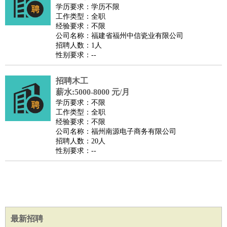
餐饮类
：
厨师
服务员
传菜员
面点师
洗碗工
后厨
杂工
学徒
咖啡
学历要求：学历不限
工作类型：全职
师
茶艺师
迎宾
经验要求：不限
酒店/旅游
：
酒店前台
酒店服务员
行李员
大堂经理
酒店管理
酒店管
公司名称：福建省福州中信瓷业有限公司
招聘人数：1人
家
导游
旅游顾问
签证专员
订票员
试睡师
性别要求：--
超市/销售
：
促销导购
营业员
收银员
理货员
食品加工
品类管理
店长
美容/美发
：
发型师
美容师
化妆师
美甲师
美发助理
洗头工
美体师
招聘木工
美容顾问
美容助理
美容店长
宠物美容
薪水:5000-8000 元/月
学历要求：不限
保健/按摩
：
按摩师
针灸推拿
足疗师
搓澡工
盲人按摩
工作类型：全职
娱乐/影视
：
礼仪
调酒师
摄影师
主持人
配音员
后期制作
场务
群众
经验要求：不限
公司名称：福州南源电子商务有限公司
演员
音效师
灯光师
编剧
主播
招聘人数：20人
技术开发
：
程序员
网页设计
技术专员
软件工程师
测试工程师
运维
性别要求：--
工程师
技术支持
硬件工程师
系统工程师
通信工程师
数
据工程师
前端工程师
APP开发
算法工程师
产品管理
：
产品经理
产品运营
产品助理
项目经理
高级产品经理
产
品实习生
SEO
最新招聘
电子/电气
：
无线电
电路工程
自动化
电子维修
产品工艺