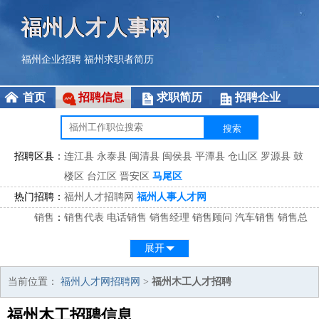
福州人才人事网
福州企业招聘
福州求职者简历
首页
招聘信息
求职简历
招聘企业
招聘区县：
连江县
永泰县
闽清县
闽侯县
平潭县
仓山区
罗源县
鼓
楼区
台江区
晋安区
马尾区
热门招聘：
福州人才招聘网
福州人事人才网
销售
：
销售代表
电话销售
销售经理
销售顾问
汽车销售
销售总
监
医药销售
网络销售
区域销售
客户经理
销售顾问
展开
市场
：
市场专员
市场经理
市场拓展
市场调研
市场策划
策划经
理
当前位置：
福州人才网招聘网
>
福州木工人才招聘
客服
：
客服专员
电话客服
客服经理
售后服务
客户关系
客服总
福州木工招聘信息
监