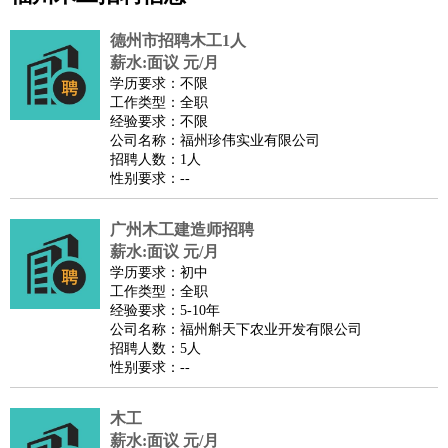
公关
：
公关员
公关经理
媒介专员
媒介经理
会展专员
德州市招聘木工1人
技工/工人
：
普工
电工
木工
钳工
焊工
钣金工
锅炉工
油漆工
缝纫工
薪水:面议 元/月
学历要求：不限
维修工
水暖工
车工
叉车工
手机维修
电梯工
操作工
包
工作类型：全职
装工
水泥工
钢筋工
纺织工
管道工
样衣工
装卸工
经验要求：不限
公司名称：福州珍伟实业有限公司
生产/研发
：
质量管理
生产组长
车间主任
工艺设计
生产总监
高级工
招聘人数：1人
程师
性别要求：--
机械/仪表
：
机械工程
仪器仪表
机电
版图设计
司机
：
商务司机
广州木工建造师招聘
客车司机
货车司机
出租车司机
班车司机
驾校
薪水:面议 元/月
教练
带车司机
地铁司机
高铁司机
小车司机
快车司机
专
学历要求：初中
车司机
工作类型：全职
经验要求：5-10年
物流/仓储
：
快递员
仓库管理
搬运工
物流专员
物流经理
调度员
公司名称：福州斛天下农业开发有限公司
贸易/采购
：
外贸专员
外贸经理
采购员
采购经理
商务专员
报关员
买
招聘人数：5人
性别要求：--
手
保险/理赔
：
保险推销
保险顾问
核保理赔
保险经纪人
保险精算师
契
木工
约管理
保险内勤
薪水:面议 元/月