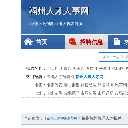
福州人才人事网
福州企业招聘
福州求职者简历
首页
招聘信息
招聘区县：
连江县
永泰县
闽清县
闽侯县
平潭县
仓山区
热门招聘：
福州人才招聘网
福州人事人才网
销售
：
销售代表
电话销售
销售经理
销售顾问
汽车销
市场
：
市场专员
市场经理
市场拓展
市场调研
市场策
客服
：
客服专员
电话客服
客服经理
售后服务
客户关
公关
：
公关员
公关经理
媒介专员
媒介经理
会展专员
技工/工人
：
普工
电工
木工
钳工
焊工
钣金工
锅炉工
油漆
当前位置：
福州人才网招聘网
>
福州契约管理人才招聘
生产/研发
：
质量管理
生产组长
车间主任
工艺设计
生产总