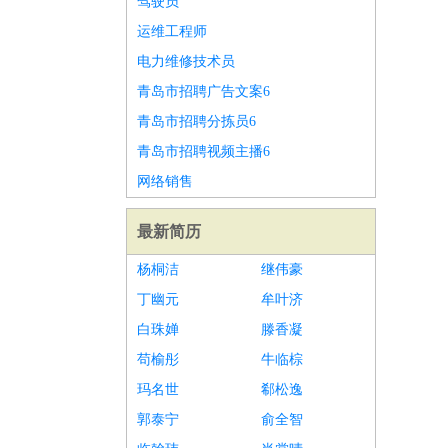
驾驶员
运维工程师
电力维修技术员
青岛市招聘广告文案6
青岛市招聘分拣员6
青岛市招聘视频主播6
网络销售
最新简历
杨桐洁
继伟豪
丁幽元
牟叶济
白珠婵
滕香凝
苟榆彤
牛临棕
玛名世
郗松逸
郭泰宁
俞全智