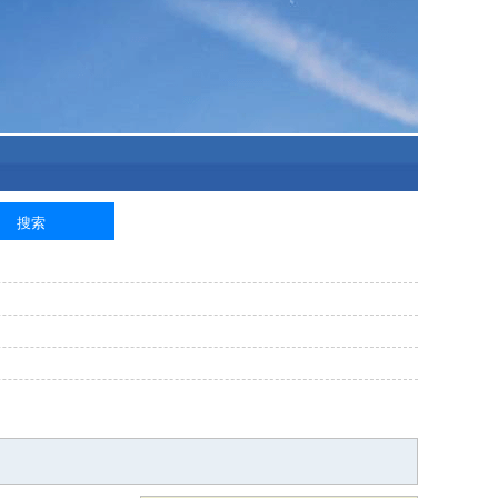
泥工
钢筋工
纺织工
管道工
样衣工
装卸工