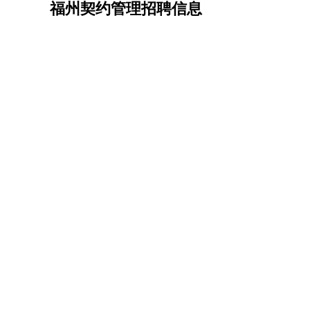
福州契约管理招聘信息
机械/仪表
：
机械工程
仪器仪表
机电
版图设计
司机
：
商务司机
客车司机
货车司机
出租车司机
班车
物流/仓储
：
快递员
仓库管理
搬运工
物流专员
物流经理
调
贸易/采购
：
外贸专员
外贸经理
采购员
采购经理
商务专员
保险/理赔
：
保险推销
保险顾问
核保理赔
保险经纪人
保险
餐饮类
：
厨师
服务员
传菜员
面点师
洗碗工
后厨
杂工
酒店/旅游
：
酒店前台
酒店服务员
行李员
大堂经理
酒店管
超市/销售
：
促销导购
营业员
收银员
理货员
食品加工
品类
美容/美发
：
发型师
美容师
化妆师
美甲师
美发助理
洗头工
保健/按摩
：
按摩师
针灸推拿
足疗师
搓澡工
盲人按摩
娱乐/影视
：
礼仪
调酒师
摄影师
主持人
配音员
后期制作
技术开发
：
程序员
网页设计
技术专员
软件工程师
测试工
产品管理
：
产品经理
产品运营
产品助理
项目经理
高级产
电子/电气
：
无线电
电路工程
自动化
电子维修
产品工艺
家政/安保
：
保洁
保姆
保安
月嫂
钟点工
洗衣工
护工
育婴