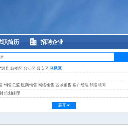
求职简历
招聘企业
罗源县
鼓楼区
台江区
晋安区
马尾区
售
销售总监
医药销售
网络销售
区域销售
客户经理
销售顾问
划
策划经理
系
客服总监
展开
工
缝纫工
维修工
水暖工
车工
叉车工
手机维修
电梯工
操作工
包装工
水
监
高级工程师