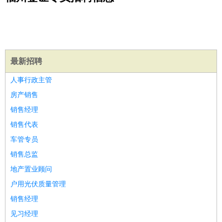
公关
：
公关员
公关经理
媒介专员
媒介经理
会展专员
技工/工人
：
普工
电工
木工
钳工
焊工
钣金工
锅炉工
油漆工
缝纫工
维修工
水暖工
车工
叉车工
手机维修
电梯工
操作工
包
装工
水泥工
钢筋工
纺织工
管道工
样衣工
装卸工
最新招聘
生产/研发
：
质量管理
生产组长
车间主任
工艺设计
生产总监
高级工
人事行政主管
程师
房产销售
机械/仪表
：
机械工程
仪器仪表
机电
版图设计
销售经理
司机
：
商务司机
客车司机
货车司机
出租车司机
班车司机
驾校
销售代表
教练
带车司机
地铁司机
高铁司机
小车司机
快车司机
专
车管专员
车司机
销售总监
物流/仓储
：
快递员
仓库管理
搬运工
物流专员
物流经理
调度员
地产置业顾问
贸易/采购
：
外贸专员
外贸经理
采购员
采购经理
商务专员
报关员
买
手
户用光伏质量管理
保险/理赔
：
保险推销
保险顾问
核保理赔
保险经纪人
保险精算师
契
销售经理
约管理
保险内勤
见习经理