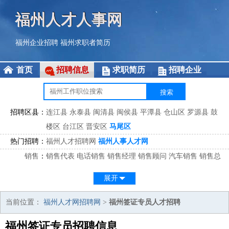
福州人才人事网
福州企业招聘
福州求职者简历
首页
招聘信息
求职简历
招聘企业
招聘区县：
连江县
永泰县
闽清县
闽侯县
平潭县
仓山区
罗源县
鼓
楼区
台江区
晋安区
马尾区
热门招聘：
福州人才招聘网
福州人事人才网
销售
：
销售代表
电话销售
销售经理
销售顾问
汽车销售
销售总
监
医药销售
网络销售
区域销售
客户经理
销售顾问
展开
市场
：
市场专员
市场经理
市场拓展
市场调研
市场策划
策划经
理
当前位置：
福州人才网招聘网
>
福州签证专员人才招聘
客服
：
客服专员
电话客服
客服经理
售后服务
客户关系
客服总
福州签证专员招聘信息
监