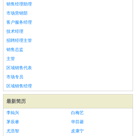
餐饮类
：
厨师
服务员
传菜员
面点师
洗碗工
后厨
杂工
学徒
咖啡
销售经理助理
师
茶艺师
迎宾
市场营销部
酒店/旅游
：
酒店前台
酒店服务员
行李员
大堂经理
酒店管理
酒店管
客户服务经理
家
导游
旅游顾问
签证专员
订票员
试睡师
技术经理
超市/销售
：
促销导购
营业员
收银员
理货员
食品加工
品类管理
店长
招聘经理主管
美容/美发
：
发型师
美容师
化妆师
美甲师
美发助理
洗头工
美体师
销售总监
美容顾问
美容助理
美容店长
宠物美容
主管
保健/按摩
：
按摩师
针灸推拿
足疗师
搓澡工
盲人按摩
区域销售代表
娱乐/影视
：
礼仪
调酒师
摄影师
主持人
配音员
后期制作
场务
群众
市场专员
演员
音效师
灯光师
编剧
主播
区域销售经理
技术开发
：
程序员
网页设计
技术专员
软件工程师
测试工程师
运维
工程师
技术支持
硬件工程师
系统工程师
通信工程师
数
最新简历
据工程师
前端工程师
APP开发
算法工程师
李灿兴
白梅艺
产品管理
：
产品经理
产品运营
产品助理
项目经理
高级产品经理
产
茅辰睿
华芬菱
品实习生
SEO
尤浩智
皮康宁
电子/电气
：
无线电
电路工程
自动化
电子维修
产品工艺