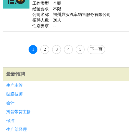
好玩职业
：
酒店试睡员
美食品尝师
旅游体验师
职业拥抱师
酒店试
工作类型：全职
经验要求：不限
睡员
狗粮试吃员
手模
陪跑族
网购砍价师
色彩搭配师
品
公司名称：福州鼎沃汽车销售服务有限公司
酒师
招聘人数：20人
性别要求：--
1
2
3
4
5
下一页
最新招聘
生产主管
贴膜技师
会计
抖音带货主播
保洁
生产部经理