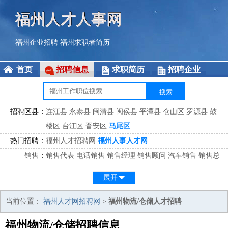
福州人才人事网
福州企业招聘
福州求职者简历
首页
招聘信息
求职简历
招聘企业
招聘区县：
连江县
永泰县
闽清县
闽侯县
平潭县
仓山区
罗源县
鼓
楼区
台江区
晋安区
马尾区
热门招聘：
福州人才招聘网
福州人事人才网
销售
：
销售代表
电话销售
销售经理
销售顾问
汽车销售
销售总
监
医药销售
网络销售
区域销售
客户经理
销售顾问
展开
市场
：
市场专员
市场经理
市场拓展
市场调研
市场策划
策划经
理
当前位置：
福州人才网招聘网
>
福州物流/仓储人才招聘
客服
：
客服专员
电话客服
客服经理
售后服务
客户关系
客服总
福州物流/仓储招聘信息
监