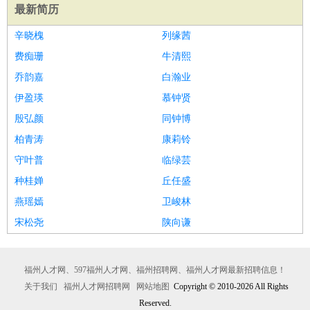
最新简历
辛晓槐
列缘茜
费痴珊
牛清熙
乔韵嘉
白瀚业
伊盈瑛
慕钟贤
殷弘颜
同钟博
柏青涛
康莉铃
守叶普
临绿芸
种桂婵
丘任盛
燕瑶嫣
卫峻林
宋松尧
陕向谦
福州人才网、597福州人才网、福州招聘网、福州人才网最新招聘信息！
关于我们
福州人才网招聘网
网站地图
Copyright © 2010-2026 All Rights
Reserved.