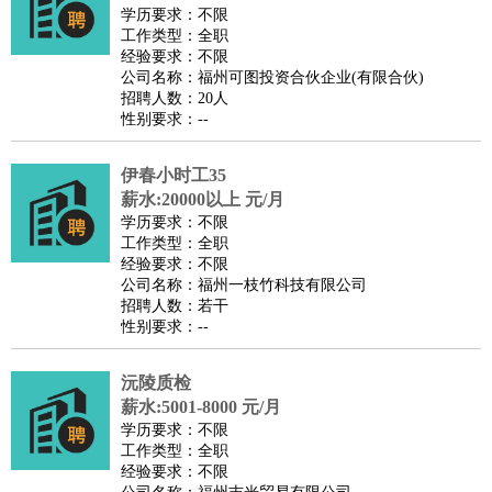
餐饮类
：
厨师
服务员
传菜员
面点师
洗碗工
后厨
杂工
学徒
咖啡
学历要求：不限
工作类型：全职
师
茶艺师
迎宾
经验要求：不限
酒店/旅游
：
酒店前台
酒店服务员
行李员
大堂经理
酒店管理
酒店管
公司名称：福州可图投资合伙企业(有限合伙)
招聘人数：20人
家
导游
旅游顾问
签证专员
订票员
试睡师
性别要求：--
超市/销售
：
促销导购
营业员
收银员
理货员
食品加工
品类管理
店长
美容/美发
：
发型师
美容师
化妆师
美甲师
美发助理
洗头工
美体师
伊春小时工35
美容顾问
美容助理
美容店长
宠物美容
薪水:20000以上 元/月
学历要求：不限
保健/按摩
：
按摩师
针灸推拿
足疗师
搓澡工
盲人按摩
工作类型：全职
娱乐/影视
：
礼仪
调酒师
摄影师
主持人
配音员
后期制作
场务
群众
经验要求：不限
公司名称：福州一枝竹科技有限公司
演员
音效师
灯光师
编剧
主播
招聘人数：若干
技术开发
：
程序员
网页设计
技术专员
软件工程师
测试工程师
运维
性别要求：--
工程师
技术支持
硬件工程师
系统工程师
通信工程师
数
沅陵质检
据工程师
前端工程师
APP开发
算法工程师
薪水:5001-8000 元/月
产品管理
：
产品经理
产品运营
产品助理
项目经理
高级产品经理
产
学历要求：不限
品实习生
SEO
工作类型：全职
经验要求：不限
电子/电气
：
无线电
电路工程
自动化
电子维修
产品工艺