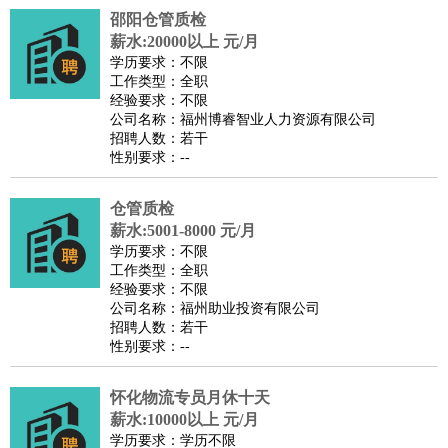
邵阳仓管质检
译
小语种
薪水:20000以上 元/月
医疗/药剂
：
医生
护士
药剂师
理疗师
导医
营养师
心理医生
中医
学历要求：不限
工作类型：全职
运动/健身
：
健身教练
瑜伽教练
舞蹈老师
游泳教练
台球教练
高尔夫
经验要求：不限
助理
体育解说员
体育记者
足球教练
公司名称：福州博睿智业人力资源有限公司
招聘人数：若干
环境保护
：
污水处理
环保检测
环境管理
环境绿化
水质检测员
性别要求：--
政府公务
：
房地产
：
房产销售
置业顾问
房产客服
房产策划
房产店员
房产中
仓管质检
介
房产内勤
房产评估师
薪水:5001-8000 元/月
学历要求：不限
建筑/装修
：
土木工程
工程监理
造价师
安全专员
项目管理
园林设计
工作类型：全职
测绘员
建筑工
装修工
经验要求：不限
公司名称：福州助业投资有限公司
人事/行政
：
文员
前台
秘书
人事专员
人事经理
行政助理
行政主管
招聘人数：若干
招聘专员
招聘经理
猎头顾问
培训专员
性别要求：--
高级管理
：
总监
总裁助理
副总裁
总经理
合伙人
CEO
CTO
CFO
怀化物流专员月休十天
CPO
薪水:10000以上 元/月
农林牧渔
：
养殖人员
饲养业务
农艺师
畜牧师
饲料研发
学历要求：学历不限