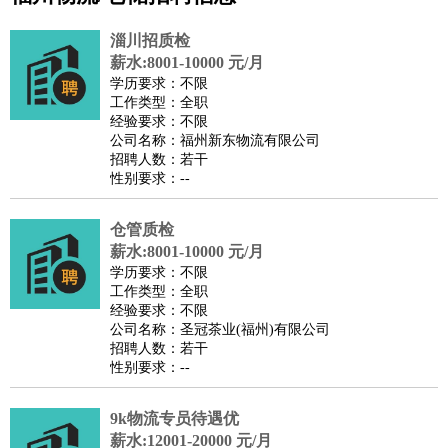
公关
：
公关员
公关经理
媒介专员
媒介经理
会展专员
淄川招质检
技工/工人
：
普工
电工
木工
钳工
焊工
钣金工
锅炉工
油漆工
缝纫工
薪水:8001-10000 元/月
学历要求：不限
维修工
水暖工
车工
叉车工
手机维修
电梯工
操作工
包
工作类型：全职
装工
水泥工
钢筋工
纺织工
管道工
样衣工
装卸工
经验要求：不限
公司名称：福州新东物流有限公司
生产/研发
：
质量管理
生产组长
车间主任
工艺设计
生产总监
高级工
招聘人数：若干
程师
性别要求：--
机械/仪表
：
机械工程
仪器仪表
机电
版图设计
司机
：
商务司机
仓管质检
客车司机
货车司机
出租车司机
班车司机
驾校
薪水:8001-10000 元/月
教练
带车司机
地铁司机
高铁司机
小车司机
快车司机
专
学历要求：不限
车司机
工作类型：全职
经验要求：不限
物流/仓储
：
快递员
仓库管理
搬运工
物流专员
物流经理
调度员
公司名称：圣冠茶业(福州)有限公司
贸易/采购
：
外贸专员
外贸经理
采购员
采购经理
商务专员
报关员
买
招聘人数：若干
性别要求：--
手
保险/理赔
：
保险推销
保险顾问
核保理赔
保险经纪人
保险精算师
契
9k物流专员待遇优
约管理
保险内勤
薪水:12001-20000 元/月