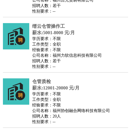
公司名称：福州吉光贸易有限公司
家政/安保
：
保洁
保姆
保安
月嫂
钟点工
洗衣工
护工
育婴师
送水工
招聘人数：若干
性别要求：--
家庭管家
物业管理
：
物业维修
物业管理
物业招商
物业经理
缙云仓管操作工
淘宝/网店
：
淘宝客服
淘宝美工
淘宝店长
淘宝推广
淘宝装修
淘宝策
薪水:5001-8000 元/月
划
淘宝模特
学历要求：不限
工作类型：全职
财务/会计
：
会计
财务
出纳
审计
税务
财务分析
成本管理
经验要求：不限
教育/培训
：
教师
公司名称：福州力软信息科技有限公司
家教
幼教
教学管理
学术研究
培训策划
课程顾问
招聘人数：若干
银行/证券
：
理财顾问
证券分析
银行柜员
拍卖师
操盘手
银行经理
信
性别要求：--
贷管理
律师/法务
：
律师
律师助理
法务专员
专利顾问
合同管理
仓管质检
薪水:12001-20000 元/月
广告/咨询
：
文案
广告制作
咨询顾问
创意总监
广告策划
会展策划
婚
学历要求：不限
礼策划
媒介策划
咨询经理
客户主管
摄影师
工作类型：全职
经验要求：不限
美术/设计
：
服装设计
平面设计
美编
家具设计
美术老师
室内设计
包
公司名称：福州协创融合网络科技有限公司
装设计
动画设计
珠宝设计
店面设计
UI设计
招聘人数：20人
性别要求：--
编辑/出版
：
编辑
记者
出版
发行
专栏作家
排版设计
翻译/语言
：
英语翻译
日语翻译
俄语翻译
韩语翻译
法语翻译
德语翻