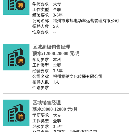
餐饮类
：
厨师
服务员
传菜员
面点师
洗碗工
后厨
杂工
学徒
咖啡
学历要求：大专
工作类型：全职
师
茶艺师
迎宾
经验要求：3-5年
酒店/旅游
：
酒店前台
酒店服务员
行李员
大堂经理
酒店管理
酒店管
公司名称：福州市东旭电动车运营管理有限公司
招聘人数：5人
家
导游
旅游顾问
签证专员
订票员
试睡师
性别要求：--
超市/销售
：
促销导购
营业员
收银员
理货员
食品加工
品类管理
店长
美容/美发
：
发型师
美容师
化妆师
美甲师
美发助理
洗头工
美体师
区域高级销售经理
美容顾问
美容助理
美容店长
宠物美容
薪水:12000-20000 元/月
学历要求：本科
保健/按摩
：
按摩师
针灸推拿
足疗师
搓澡工
盲人按摩
工作类型：全职
娱乐/影视
：
礼仪
调酒师
摄影师
主持人
配音员
后期制作
场务
群众
经验要求：3-5年
公司名称：福州意蕴文化传播有限公司
演员
音效师
灯光师
编剧
主播
招聘人数：1人
技术开发
：
程序员
网页设计
技术专员
软件工程师
测试工程师
运维
性别要求：--
工程师
技术支持
硬件工程师
系统工程师
通信工程师
数
区域销售经理
据工程师
前端工程师
APP开发
算法工程师
薪水:8000-12000 元/月
产品管理
：
产品经理
产品运营
产品助理
项目经理
高级产品经理
产
学历要求：大专
品实习生
SEO
工作类型：全职
经验要求：3-5年
电子/电气
：
无线电
电路工程
自动化
电子维修
产品工艺