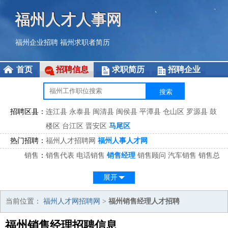
福州人才人事网
福州企业招聘
福州求职者简历
首页
招聘信息
求职简历
招聘企业
招聘区县：
连江县
永泰县
闽清县
闽侯县
平潭县
仓山区
罗源县
鼓
楼区
台江区
晋安区
马尾区
热门招聘：
福州人才招聘网
福州人事人才网
销售
：
销售代表
电话销售
销售经理
销售顾问
汽车销售
销售总
监
医药销售
网络销售
区域销售
客户经理
销售顾问
展开
市场
：
市场专员
市场经理
市场拓展
市场调研
市场策划
策划经
理
当前位置：
福州人才网招聘网
>
福州销售经理人才招聘
客服
：
客服专员
电话客服
客服经理
售后服务
客户关系
客服总
福州销售经理招聘信息
监