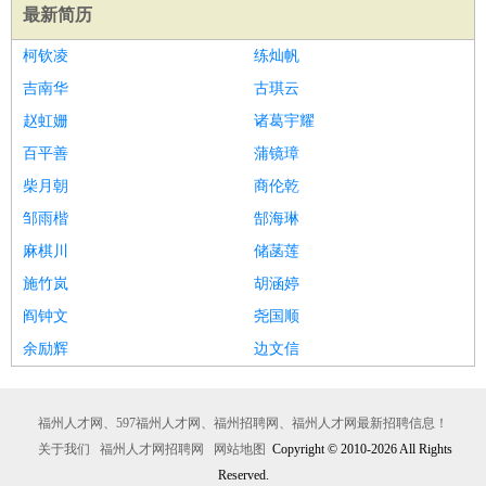
最新简历
柯钦凌
练灿帆
吉南华
古琪云
赵虹姗
诸葛宇耀
百平善
蒲镜璋
柴月朝
商伦乾
邹雨楷
郜海琳
麻棋川
储菡莲
施竹岚
胡涵婷
阎钟文
尧国顺
余励辉
边文信
福州人才网、597福州人才网、福州招聘网、福州人才网最新招聘信息！
关于我们
福州人才网招聘网
网站地图
Copyright © 2010-2026 All Rights
Reserved.