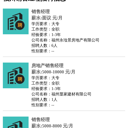
公关
：
公关员
公关经理
媒介专员
媒介经理
会展专员
销售经理
技工/工人
：
普工
电工
木工
钳工
焊工
钣金工
锅炉工
油漆工
缝纫工
薪水:面议 元/月
学历要求：大专
维修工
水暖工
车工
叉车工
手机维修
电梯工
操作工
包
工作类型：全职
装工
水泥工
钢筋工
纺织工
管道工
样衣工
装卸工
经验要求：1-3年
公司名称：福州永琻景房地产有限公司
生产/研发
：
质量管理
生产组长
车间主任
工艺设计
生产总监
高级工
招聘人数：6人
程师
性别要求：--
机械/仪表
：
机械工程
仪器仪表
机电
版图设计
司机
：
商务司机
房地产销售经理
客车司机
货车司机
出租车司机
班车司机
驾校
薪水:5000-10000 元/月
教练
带车司机
地铁司机
高铁司机
小车司机
快车司机
专
学历要求：大专
车司机
工作类型：全职
经验要求：1-3年
物流/仓储
：
快递员
仓库管理
搬运工
物流专员
物流经理
调度员
公司名称：福州显家建材有限公司
贸易/采购
：
外贸专员
外贸经理
采购员
采购经理
商务专员
报关员
买
招聘人数：1人
性别要求：--
手
保险/理赔
：
保险推销
保险顾问
核保理赔
保险经纪人
保险精算师
契
销售经理
约管理
保险内勤
薪水:5000-8000 元/月