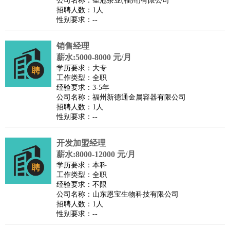
公司名称：圣冠茶业(福州)有限公司
家政/安保
：
保洁
保姆
保安
月嫂
钟点工
洗衣工
护工
育婴师
送水工
招聘人数：1人
性别要求：--
家庭管家
物业管理
：
物业维修
物业管理
物业招商
物业经理
销售经理
淘宝/网店
：
淘宝客服
淘宝美工
淘宝店长
淘宝推广
淘宝装修
淘宝策
薪水:5000-8000 元/月
划
淘宝模特
学历要求：大专
工作类型：全职
财务/会计
：
会计
财务
出纳
审计
税务
财务分析
成本管理
经验要求：3-5年
教育/培训
：
教师
公司名称：福州新德通金属容器有限公司
家教
幼教
教学管理
学术研究
培训策划
课程顾问
招聘人数：1人
银行/证券
：
理财顾问
证券分析
银行柜员
拍卖师
操盘手
银行经理
信
性别要求：--
贷管理
律师/法务
：
律师
律师助理
法务专员
专利顾问
合同管理
开发加盟经理
薪水:8000-12000 元/月
广告/咨询
：
文案
广告制作
咨询顾问
创意总监
广告策划
会展策划
婚
学历要求：本科
礼策划
媒介策划
咨询经理
客户主管
摄影师
工作类型：全职
经验要求：不限
美术/设计
：
服装设计
平面设计
美编
家具设计
美术老师
室内设计
包
公司名称：山东恩宝生物科技有限公司
装设计
动画设计
珠宝设计
店面设计
UI设计
招聘人数：1人
性别要求：--
编辑/出版
：
编辑
记者
出版
发行
专栏作家
排版设计
翻译/语言
：
英语翻译
日语翻译
俄语翻译
韩语翻译
法语翻译
德语翻