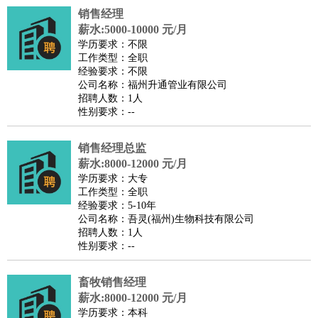
销售经理
译
小语种
薪水:5000-10000 元/月
医疗/药剂
：
医生
护士
药剂师
理疗师
导医
营养师
心理医生
中医
学历要求：不限
工作类型：全职
运动/健身
：
健身教练
瑜伽教练
舞蹈老师
游泳教练
台球教练
高尔夫
经验要求：不限
助理
体育解说员
体育记者
足球教练
公司名称：福州升通管业有限公司
招聘人数：1人
环境保护
：
污水处理
环保检测
环境管理
环境绿化
水质检测员
性别要求：--
政府公务
：
房地产
：
房产销售
置业顾问
房产客服
房产策划
房产店员
房产中
销售经理总监
介
房产内勤
房产评估师
薪水:8000-12000 元/月
学历要求：大专
建筑/装修
：
土木工程
工程监理
造价师
安全专员
项目管理
园林设计
工作类型：全职
测绘员
建筑工
装修工
经验要求：5-10年
公司名称：吾灵(福州)生物科技有限公司
人事/行政
：
文员
前台
秘书
人事专员
人事经理
行政助理
行政主管
招聘人数：1人
招聘专员
招聘经理
猎头顾问
培训专员
性别要求：--
高级管理
：
总监
总裁助理
副总裁
总经理
合伙人
CEO
CTO
CFO
畜牧销售经理
CPO
薪水:8000-12000 元/月
农林牧渔
：
养殖人员
饲养业务
农艺师
畜牧师
饲料研发
学历要求：本科