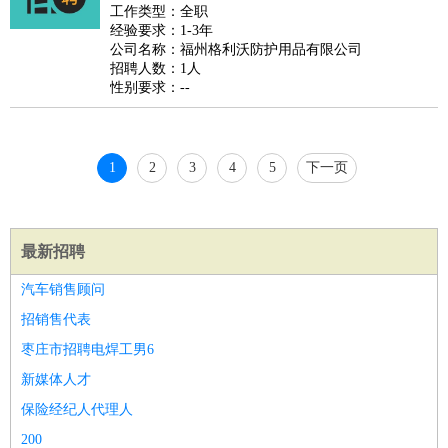
好玩职业
：
酒店试睡员
美食品尝师
旅游体验师
职业拥抱师
酒店试
工作类型：全职
经验要求：1-3年
睡员
狗粮试吃员
手模
陪跑族
网购砍价师
色彩搭配师
品
公司名称：福州格利沃防护用品有限公司
酒师
招聘人数：1人
性别要求：--
1
2
3
4
5
下一页
最新招聘
汽车销售顾问
招销售代表
枣庄市招聘电焊工男6
新媒体人才
保险经纪人代理人
200