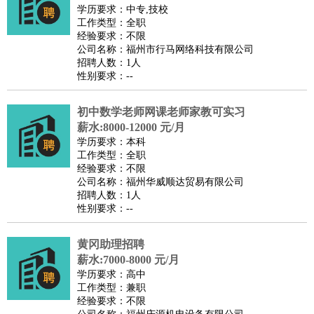
餐饮类
：
厨师
服务员
传菜员
面点师
洗碗工
后厨
杂工
学徒
咖啡
学历要求：中专,技校
工作类型：全职
师
茶艺师
迎宾
经验要求：不限
酒店/旅游
：
酒店前台
酒店服务员
行李员
大堂经理
酒店管理
酒店管
公司名称：福州市行马网络科技有限公司
招聘人数：1人
家
导游
旅游顾问
签证专员
订票员
试睡师
性别要求：--
超市/销售
：
促销导购
营业员
收银员
理货员
食品加工
品类管理
店长
美容/美发
：
发型师
美容师
化妆师
美甲师
美发助理
洗头工
美体师
初中数学老师网课老师家教可实习
美容顾问
美容助理
美容店长
宠物美容
薪水:8000-12000 元/月
学历要求：本科
保健/按摩
：
按摩师
针灸推拿
足疗师
搓澡工
盲人按摩
工作类型：全职
娱乐/影视
：
礼仪
调酒师
摄影师
主持人
配音员
后期制作
场务
群众
经验要求：不限
公司名称：福州华威顺达贸易有限公司
演员
音效师
灯光师
编剧
主播
招聘人数：1人
技术开发
：
程序员
网页设计
技术专员
软件工程师
测试工程师
运维
性别要求：--
工程师
技术支持
硬件工程师
系统工程师
通信工程师
数
黄冈助理招聘
据工程师
前端工程师
APP开发
算法工程师
薪水:7000-8000 元/月
产品管理
：
产品经理
产品运营
产品助理
项目经理
高级产品经理
产
学历要求：高中
品实习生
SEO
工作类型：兼职
经验要求：不限
电子/电气
：
无线电
电路工程
自动化
电子维修
产品工艺