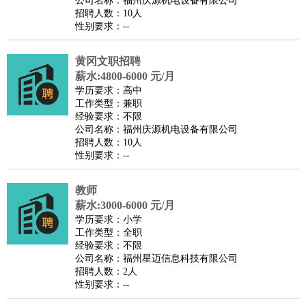
公司名称：福州庆源机电设备有限公司
家政/安保
：
保洁
保姆
保安
月嫂
钟点工
洗衣工
护工
育婴师
送水工
招聘人数：10人
性别要求：--
家庭管家
物业管理
：
物业维修
物业管理
物业招商
物业经理
黄冈文职招聘
淘宝/网店
：
淘宝客服
淘宝美工
淘宝店长
淘宝推广
淘宝装修
淘宝策
薪水:4800-6000 元/月
划
淘宝模特
学历要求：高中
工作类型：兼职
财务/会计
：
会计
财务
出纳
审计
税务
财务分析
成本管理
经验要求：不限
教育/培训
：
教师
公司名称：福州庆源机电设备有限公司
家教
幼教
教学管理
学术研究
培训策划
课程顾问
招聘人数：10人
银行/证券
：
理财顾问
证券分析
银行柜员
拍卖师
操盘手
银行经理
信
性别要求：--
贷管理
律师/法务
：
律师
律师助理
法务专员
专利顾问
合同管理
教师
薪水:3000-6000 元/月
广告/咨询
：
文案
广告制作
咨询顾问
创意总监
广告策划
会展策划
婚
学历要求：小学
礼策划
媒介策划
咨询经理
客户主管
摄影师
工作类型：全职
经验要求：不限
美术/设计
：
服装设计
平面设计
美编
家具设计
美术老师
室内设计
包
公司名称：福州星迈信息科技有限公司
装设计
动画设计
珠宝设计
店面设计
UI设计
招聘人数：2人
性别要求：--
编辑/出版
：
编辑
记者
出版
发行
专栏作家
排版设计
翻译/语言
：
英语翻译
日语翻译
俄语翻译
韩语翻译
法语翻译
德语翻