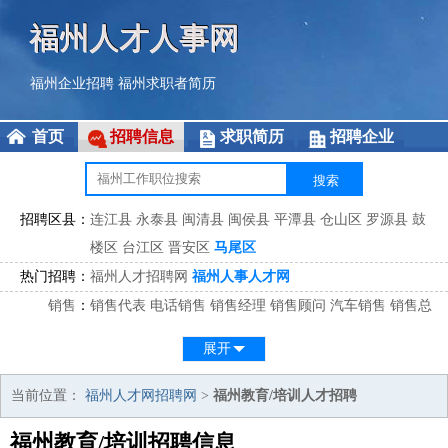
福州人才人事网
福州企业招聘
福州求职者简历
首页
招聘信息
求职简历
招聘企业
招聘区县：
连江县
永泰县
闽清县
闽侯县
平潭县
仓山区
罗源县
鼓
楼区
台江区
晋安区
马尾区
热门招聘：
福州人才招聘网
福州人事人才网
销售
：
销售代表
电话销售
销售经理
销售顾问
汽车销售
销售总
监
医药销售
网络销售
区域销售
客户经理
销售顾问
展开
市场
：
市场专员
市场经理
市场拓展
市场调研
市场策划
策划经
理
当前位置：
福州人才网招聘网
>
福州教育/培训人才招聘
客服
：
客服专员
电话客服
客服经理
售后服务
客户关系
客服总
福州教育/培训招聘信息
监