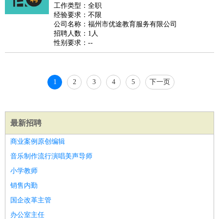
好玩职业
：
酒店试睡员
美食品尝师
旅游体验师
职业拥抱师
酒店试
工作类型：全职
经验要求：不限
睡员
狗粮试吃员
手模
陪跑族
网购砍价师
色彩搭配师
品
公司名称：福州市优途教育服务有限公司
酒师
招聘人数：1人
性别要求：--
1
2
3
4
5
下一页
最新招聘
商业案例原创编辑
音乐制作流行演唱美声导师
小学教师
销售内勤
国企改革主管
办公室主任