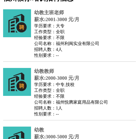
公关
：
公关员
公关经理
媒介专员
媒介经理
会展专员
幼教主班老师
技工/工人
：
普工
电工
木工
钳工
焊工
钣金工
锅炉工
油漆工
缝纫工
薪水:2001-3000 元/月
学历要求：大专
维修工
水暖工
车工
叉车工
手机维修
电梯工
操作工
包
工作类型：全职
装工
水泥工
钢筋工
纺织工
管道工
样衣工
装卸工
经验要求：不限
公司名称：福州利闽实业有限公司
生产/研发
：
质量管理
生产组长
车间主任
工艺设计
生产总监
高级工
招聘人数：4人
程师
性别要求：--
机械/仪表
：
机械工程
仪器仪表
机电
版图设计
司机
：
商务司机
幼教教师
客车司机
货车司机
出租车司机
班车司机
驾校
薪水:2000-3000 元/月
教练
带车司机
地铁司机
高铁司机
小车司机
快车司机
专
学历要求：中专,技校
车司机
工作类型：全职
经验要求：不限
物流/仓储
：
快递员
仓库管理
搬运工
物流专员
物流经理
调度员
公司名称：福州悦腾家庭用品有限公司
贸易/采购
：
外贸专员
外贸经理
采购员
采购经理
商务专员
报关员
买
招聘人数：1人
性别要求：--
手
保险/理赔
：
保险推销
保险顾问
核保理赔
保险经纪人
保险精算师
契
幼教
约管理
保险内勤
薪水:3000-5000 元/月