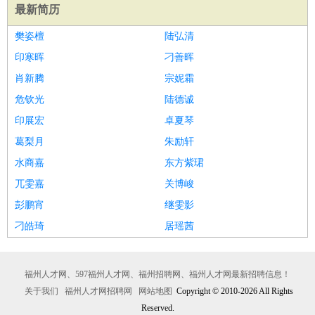
最新简历
樊姿檀
陆弘清
印寒晖
刁善晖
肖新腾
宗妮霜
危钦光
陆德诚
印展宏
卓夏琴
葛梨月
朱励轩
水商嘉
东方紫珺
兀雯嘉
关博峻
彭鹏宵
继雯影
刁皓琦
居瑶茜
福州人才网、597福州人才网、福州招聘网、福州人才网最新招聘信息！
关于我们
福州人才网招聘网
网站地图
Copyright © 2010-2026 All Rights
Reserved.