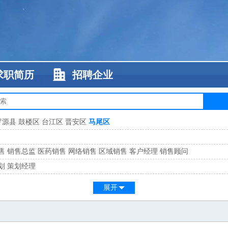
求职简历
招聘企业
罗源县
鼓楼区
台江区
晋安区
马尾区
售
销售总监
医药销售
网络销售
区域销售
客户经理
销售顾问
划
策划经理
系
客服总监
展开
工
缝纫工
维修工
水暖工
车工
叉车工
手机维修
电梯工
操作工
包装工
水
监
高级工程师