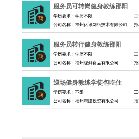
服务员可转岗健身教练邵阳
人事/行政
：
文员
前台
秘书
人事专员
人事经理
行政助理
学历要求：学历不限
工
高级管理
：
总监
总裁助理
副总裁
总经理
合伙人
CEO
CT
公司名称：福州亿讯网络技术有限公司
招
农林牧渔
：
养殖人员
饲养业务
农艺师
畜牧师
饲料研发
好玩职业
：
酒店试睡员
美食品尝师
旅游体验师
职业拥抱
服务员转行健身教练邵阳
学历要求：学历不限
工
公司名称：福州秘鲜食品有限公司
招
巡场健身教练学徒包吃住
学历要求：不限
工
公司名称：福州积建投资有限公司
招