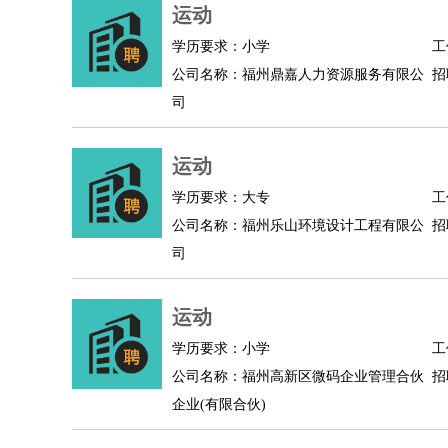
物业管理
：
物业维修
物业管理
物业招商
物业经理
运动
淘宝/网店
：
淘宝客服
淘宝美工
淘宝店长
淘宝推广
淘宝装
学历要求：小学
工
财务/会计
：
会计
财务
出纳
审计
税务
财务分析
成本管理
公司名称：福州鼎嘉人力资源服务有限公
招
教育/培训
：
教师
家教
幼教
教学管理
学术研究
培训策划
司
银行/证券
：
理财顾问
证券分析
银行柜员
拍卖师
操盘手
银
律师/法务
：
律师
律师助理
法务专员
专利顾问
合同管理
运动
广告/咨询
：
文案
广告制作
咨询顾问
创意总监
广告策划
会
学历要求：大专
工
美术/设计
：
服装设计
平面设计
美编
家具设计
美术老师
室
公司名称：福州乐山环境设计工程有限公
招
编辑/出版
：
编辑
记者
出版
发行
专栏作家
排版设计
司
翻译/语言
：
英语翻译
日语翻译
俄语翻译
韩语翻译
法语翻
医疗/药剂
：
医生
护士
药剂师
理疗师
导医
营养师
心理医
运动
运动/健身
：
健身教练
瑜伽教练
舞蹈老师
游泳教练
台球教
学历要求：小学
工
环境保护
：
污水处理
环保检测
环境管理
环境绿化
水质检
公司名称：福州高新区微码企业管理合伙
招
政府公务
：
企业(有限合伙)
房地产
：
房产销售
置业顾问
房产客服
房产策划
房产店
建筑/装修
：
土木工程
工程监理
造价师
安全专员
项目管理