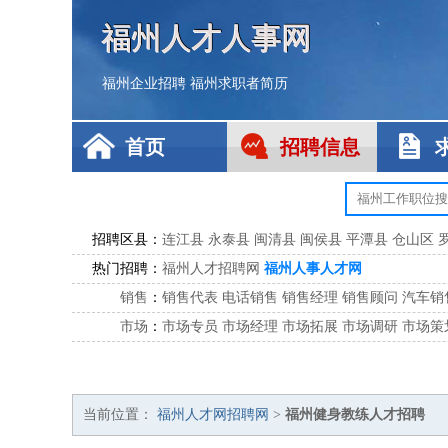
福州人才人事网
福州企业招聘
福州求职者简历
首页
招聘信息
招聘区县：
连江县
永泰县
闽清县
闽侯县
平潭县
仓山区
热门招聘：
福州人才招聘网
福州人事人才网
销售
：
销售代表
电话销售
销售经理
销售顾问
汽车销
市场
：
市场专员
市场经理
市场拓展
市场调研
市场策
客服
：
客服专员
电话客服
客服经理
售后服务
客户关
公关
：
公关员
公关经理
媒介专员
媒介经理
会展专员
技工/工人
：
普工
电工
木工
钳工
焊工
钣金工
锅炉工
油漆
当前位置：
福州人才网招聘网
>
福州健身教练人才招聘
生产/研发
：
质量管理
生产组长
车间主任
工艺设计
生产总