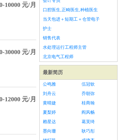
会计专员
0-10000 元/月
口腔医生,正畸医生,种植医生
当天包进＋短期工＋仓管电子
护士
销售代表
水处理运行工程师主管
0-30000 元/月
北京电气工程师
最新简历
公鸣雅
伍冠钦
刘舟云
乔朝弥
0-12000 元/月
黄晴婕
桂商翰
夏梨婷
阎风畅
赖星达
葛芙绮
墨向珊
耿巧彤