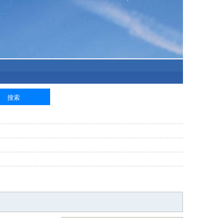
泥工
钢筋工
纺织工
管道工
样衣工
装卸工