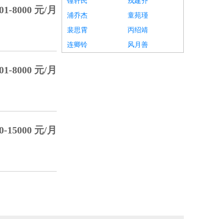
锺轩民
戎建齐
01-8000 元/月
浦乔杰
童苑瑾
裴思霄
丙绍靖
连卿铃
风月善
01-8000 元/月
0-15000 元/月