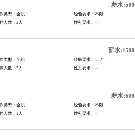
薪水:500
修
淘宝策划
淘宝模特
作类型：全职
经验要求：不限
聘人数：2人
性别要求：--
课程顾问
行经理
信贷管理
薪水:1500
展策划
婚礼策划
媒介策划
咨询经理
客户主管
摄影师
作类型：全职
经验要求：1-3年
内设计
包装设计
动画设计
珠宝设计
店面设计
UI设计
聘人数：5人
性别要求：--
译
德语翻译
小语种
生
中医
薪水:600
练
高尔夫助理
体育解说员
体育记者
足球教练
作类型：全职
经验要求：不限
测员
聘人数：2人
性别要求：--
员
房产中介
房产内勤
房产评估师
园林设计
测绘员
建筑工
装修工