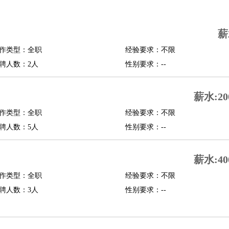
司机
驾校教练
带车司机
地铁司机
高铁司机
小车司机
快车司机
专车司机
薪
度员
作类型：全职
经验要求：不限
报关员
买手
聘人数：2人
性别要求：--
精算师
契约管理
保险内勤
学徒
咖啡师
茶艺师
迎宾
薪水:20
理
酒店管家
导游
旅游顾问
签证专员
订票员
试睡师
作类型：全职
经验要求：不限
管理
店长
聘人数：5人
性别要求：--
美体师
美容顾问
美容助理
美容店长
宠物美容
薪水:40
场务
群众演员
音效师
灯光师
编剧
主播
程师
运维工程师
技术支持
硬件工程师
系统工程师
通信工程师
数据工程
作类型：全职
经验要求：不限
品经理
聘人数：3人
产品实习生
SEO
性别要求：--
师
送水工
家庭管家