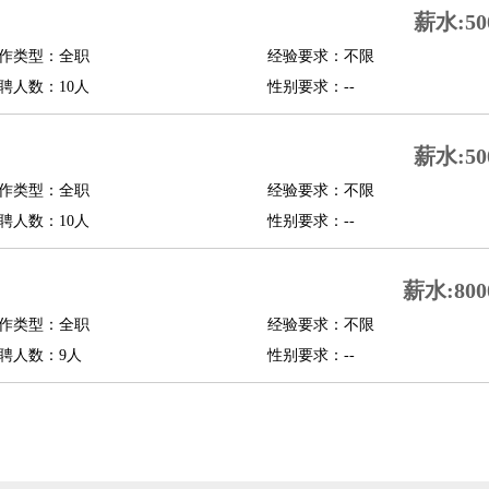
薪水:50
行政主管
招聘专员
招聘经理
猎头顾问
培训专员
作类型：全职
经验要求：不限
O
CFO
CPO
聘人数：10人
性别要求：--
师
酒店试睡员
狗粮试吃员
手模
陪跑族
网购砍价师
色彩搭配师
品酒师
薪水:50
作类型：全职
经验要求：不限
聘人数：10人
性别要求：--
薪水:800
作类型：全职
经验要求：不限
聘人数：9人
性别要求：--