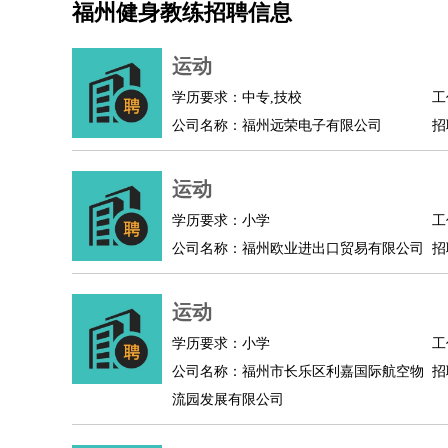
福州健身教练招聘信息
机械/仪表
：
机械工程
仪器仪表
机电
版图设计
司机
：
商务司机
客车司机
货车司机
出租车司机
班车
运动
物流/仓储
：
快递员
仓库管理
搬运工
物流专员
物流经理
调
学历要求：中专,技校
工
贸易/采购
：
外贸专员
外贸经理
采购员
采购经理
商务专员
公司名称：福州远荣电子有限公司
招
保险/理赔
：
保险推销
保险顾问
核保理赔
保险经纪人
保险
餐饮类
：
厨师
服务员
传菜员
面点师
洗碗工
后厨
杂工
运动
酒店/旅游
：
酒店前台
酒店服务员
行李员
大堂经理
酒店管
学历要求：小学
工
超市/销售
：
促销导购
营业员
收银员
理货员
食品加工
品类
公司名称：福州欧业进出口贸易有限公司
招
美容/美发
：
发型师
美容师
化妆师
美甲师
美发助理
洗头工
保健/按摩
：
按摩师
针灸推拿
足疗师
搓澡工
盲人按摩
运动
娱乐/影视
：
礼仪
调酒师
摄影师
主持人
配音员
后期制作
技术开发
：
程序员
网页设计
技术专员
软件工程师
测试工
学历要求：小学
工
产品管理
：
产品经理
公司名称：福州市长乐区利嘉国际航空物
产品运营
产品助理
项目经理
高级产
招
流园发展有限公司
电子/电气
：
无线电
电路工程
自动化
电子维修
产品工艺
家政/安保
：
保洁
保姆
保安
月嫂
钟点工
洗衣工
护工
育婴