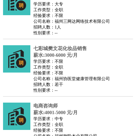
餐饮类
：
厨师
服务员
传菜员
面点师
洗碗工
后厨
杂工
学徒
咖啡
学历要求：大专
工作类型：全职
师
茶艺师
迎宾
经验要求：不限
酒店/旅游
：
酒店前台
酒店服务员
行李员
大堂经理
酒店管理
酒店管
公司名称：福州三网达网络技术有限公司
招聘人数：1人
家
导游
旅游顾问
签证专员
订票员
试睡师
性别要求：--
超市/销售
：
促销导购
营业员
收银员
理货员
食品加工
品类管理
店长
美容/美发
：
发型师
美容师
化妆师
美甲师
美发助理
洗头工
美体师
七彩城樊文花化妆品销售
美容顾问
美容助理
美容店长
宠物美容
薪水:3000-6000 元/月
学历要求：不限
保健/按摩
：
按摩师
针灸推拿
足疗师
搓澡工
盲人按摩
工作类型：全职
娱乐/影视
：
礼仪
调酒师
摄影师
主持人
配音员
后期制作
场务
群众
经验要求：不限
公司名称：福州协医堂健康管理有限公司
演员
音效师
灯光师
编剧
主播
招聘人数：若干
技术开发
：
程序员
网页设计
技术专员
软件工程师
测试工程师
运维
性别要求：--
工程师
技术支持
硬件工程师
系统工程师
通信工程师
数
电商咨询师
据工程师
前端工程师
APP开发
算法工程师
薪水:4001-5000 元/月
产品管理
：
产品经理
产品运营
产品助理
项目经理
高级产品经理
产
学历要求：中专
品实习生
SEO
工作类型：全职
经验要求：不限
电子/电气
：
无线电
电路工程
自动化
电子维修
产品工艺