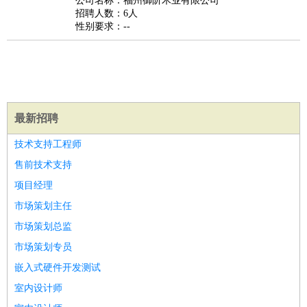
公司名称：福州御阶木业有限公司
家政/安保
：
保洁
保姆
保安
月嫂
钟点工
洗衣工
护工
育婴师
送水工
招聘人数：6人
性别要求：--
家庭管家
物业管理
：
物业维修
物业管理
物业招商
物业经理
淘宝/网店
：
淘宝客服
淘宝美工
淘宝店长
淘宝推广
淘宝装修
淘宝策
划
淘宝模特
财务/会计
：
会计
财务
出纳
审计
税务
财务分析
成本管理
最新招聘
教育/培训
：
教师
家教
幼教
教学管理
学术研究
培训策划
课程顾问
技术支持工程师
银行/证券
：
理财顾问
证券分析
银行柜员
拍卖师
操盘手
银行经理
信
售前技术支持
贷管理
项目经理
律师/法务
：
律师
律师助理
法务专员
专利顾问
合同管理
市场策划主任
广告/咨询
：
文案
广告制作
咨询顾问
创意总监
广告策划
会展策划
婚
市场策划总监
礼策划
媒介策划
咨询经理
客户主管
摄影师
市场策划专员
美术/设计
：
服装设计
平面设计
美编
家具设计
美术老师
室内设计
包
装设计
动画设计
珠宝设计
店面设计
UI设计
嵌入式硬件开发测试
编辑/出版
：
编辑
记者
出版
发行
专栏作家
排版设计
室内设计师
翻译/语言
：
英语翻译
日语翻译
俄语翻译
韩语翻译
法语翻译
德语翻