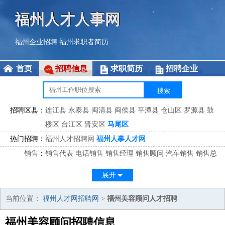
福州人才人事网
福州企业招聘
福州求职者简历
首页
招聘信息
求职简历
招聘企业
招聘区县：
连江县
永泰县
闽清县
闽侯县
平潭县
仓山区
罗源县
鼓
楼区
台江区
晋安区
马尾区
热门招聘：
福州人才招聘网
福州人事人才网
销售
：
销售代表
电话销售
销售经理
销售顾问
汽车销售
销售总
监
医药销售
网络销售
区域销售
客户经理
销售顾问
展开
市场
：
市场专员
市场经理
市场拓展
市场调研
市场策划
策划经
理
当前位置：
福州人才网招聘网
>
福州美容顾问人才招聘
客服
：
客服专员
电话客服
客服经理
售后服务
客户关系
客服总
福州美容顾问招聘信息
监