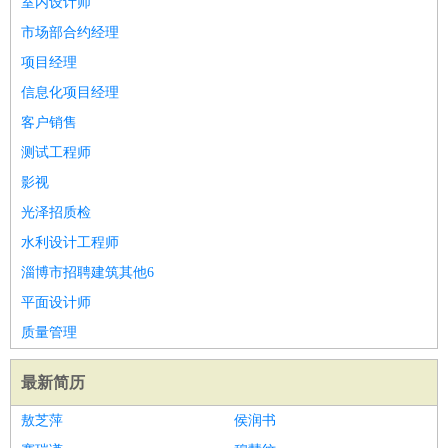
室内设计师
译
小语种
市场部合约经理
医疗/药剂
：
医生
护士
药剂师
理疗师
导医
营养师
心理医生
中医
项目经理
运动/健身
：
健身教练
瑜伽教练
舞蹈老师
游泳教练
台球教练
高尔夫
信息化项目经理
助理
体育解说员
体育记者
足球教练
客户销售
环境保护
：
污水处理
环保检测
环境管理
环境绿化
水质检测员
测试工程师
政府公务
：
影视
房地产
：
房产销售
置业顾问
房产客服
房产策划
房产店员
房产中
光泽招质检
介
房产内勤
房产评估师
水利设计工程师
建筑/装修
：
土木工程
工程监理
造价师
安全专员
项目管理
园林设计
淄博市招聘建筑其他6
测绘员
建筑工
装修工
平面设计师
人事/行政
：
文员
前台
秘书
人事专员
人事经理
行政助理
行政主管
质量管理
招聘专员
招聘经理
猎头顾问
培训专员
高级管理
：
总监
总裁助理
副总裁
总经理
合伙人
CEO
CTO
CFO
最新简历
CPO
敖芝萍
侯润书
农林牧渔
：
养殖人员
饲养业务
农艺师
畜牧师
饲料研发