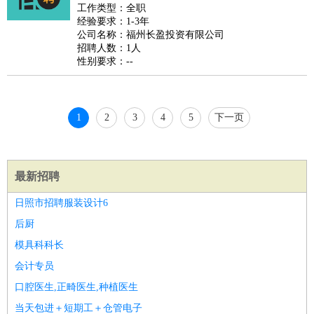
好玩职业
：
酒店试睡员
美食品尝师
旅游体验师
职业拥抱师
酒店试
工作类型：全职
经验要求：1-3年
睡员
狗粮试吃员
手模
陪跑族
网购砍价师
色彩搭配师
品
公司名称：福州长盈投资有限公司
酒师
招聘人数：1人
性别要求：--
1
2
3
4
5
下一页
最新招聘
日照市招聘服装设计6
后厨
模具科科长
会计专员
口腔医生,正畸医生,种植医生
当天包进＋短期工＋仓管电子