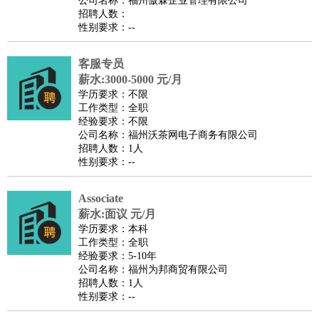
公司名称：福州傲霖企业管理有限公司
家政/安保
：
保洁
保姆
保安
月嫂
钟点工
洗衣工
护工
育婴师
送水工
招聘人数：
性别要求：--
家庭管家
物业管理
：
物业维修
物业管理
物业招商
物业经理
客服专员
淘宝/网店
：
淘宝客服
淘宝美工
淘宝店长
淘宝推广
淘宝装修
淘宝策
薪水:3000-5000 元/月
划
淘宝模特
学历要求：不限
工作类型：全职
财务/会计
：
会计
财务
出纳
审计
税务
财务分析
成本管理
经验要求：不限
教育/培训
：
教师
公司名称：福州沃茶网电子商务有限公司
家教
幼教
教学管理
学术研究
培训策划
课程顾问
招聘人数：1人
银行/证券
：
理财顾问
证券分析
银行柜员
拍卖师
操盘手
银行经理
信
性别要求：--
贷管理
律师/法务
：
律师
律师助理
法务专员
专利顾问
合同管理
Associate
薪水:面议 元/月
广告/咨询
：
文案
广告制作
咨询顾问
创意总监
广告策划
会展策划
婚
学历要求：本科
礼策划
媒介策划
咨询经理
客户主管
摄影师
工作类型：全职
经验要求：5-10年
美术/设计
：
服装设计
平面设计
美编
家具设计
美术老师
室内设计
包
公司名称：福州为邦商贸有限公司
装设计
动画设计
珠宝设计
店面设计
UI设计
招聘人数：1人
性别要求：--
编辑/出版
：
编辑
记者
出版
发行
专栏作家
排版设计
翻译/语言
：
英语翻译
日语翻译
俄语翻译
韩语翻译
法语翻译
德语翻