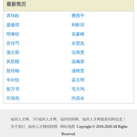
最新简历
席玮欧
费西平
盛傲琪
利昕玥
明琳纹
吴豪峰
吾佳芍
全慧岚
蒲古斯
伍商贤
风世顾
温佩蓉
敖诗楠
逯映莲
辛向恒
孟古明
殷万书
毛方鸿
司旭尧
尚昌余
福州人才网、597福州人才网、福州招聘网、福州人才网最新招聘信息！
关于我们
福州人才网招聘网
网站地图
Copyright © 2010-2026 All Rights
Reserved.