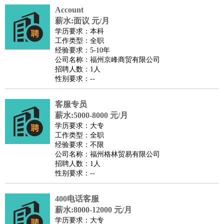
Account
译
小语种
薪水:面议 元/月
医疗/药剂
：
医生
护士
药剂师
理疗师
导医
营养师
心理医生
中医
学历要求：本科
工作类型：全职
运动/健身
：
健身教练
瑜伽教练
舞蹈老师
游泳教练
台球教练
高尔夫
经验要求：5-10年
助理
体育解说员
体育记者
足球教练
公司名称：福州京峰商贸有限公司
招聘人数：1人
环境保护
：
污水处理
环保检测
环境管理
环境绿化
水质检测员
性别要求：--
政府公务
：
房地产
：
房产销售
置业顾问
房产客服
房产策划
房产店员
房产中
客服专员
介
房产内勤
房产评估师
薪水:5000-8000 元/月
学历要求：大专
建筑/装修
：
土木工程
工程监理
造价师
安全专员
项目管理
园林设计
工作类型：全职
测绘员
建筑工
装修工
经验要求：不限
公司名称：福州格林贸易有限公司
人事/行政
：
文员
前台
秘书
人事专员
人事经理
行政助理
行政主管
招聘人数：1人
招聘专员
招聘经理
猎头顾问
培训专员
性别要求：--
高级管理
：
总监
总裁助理
副总裁
总经理
合伙人
CEO
CTO
CFO
400电话客服
CPO
薪水:8000-12000 元/月
农林牧渔
：
养殖人员
饲养业务
农艺师
畜牧师
饲料研发
学历要求：大专