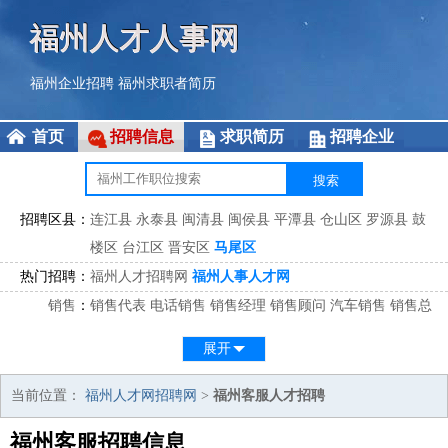
福州人才人事网
福州企业招聘
福州求职者简历
首页
招聘信息
求职简历
招聘企业
招聘区县：
连江县
永泰县
闽清县
闽侯县
平潭县
仓山区
罗源县
鼓
楼区
台江区
晋安区
马尾区
热门招聘：
福州人才招聘网
福州人事人才网
销售
：
销售代表
电话销售
销售经理
销售顾问
汽车销售
销售总
监
医药销售
网络销售
区域销售
客户经理
销售顾问
展开
市场
：
市场专员
市场经理
市场拓展
市场调研
市场策划
策划经
理
当前位置：
福州人才网招聘网
>
福州客服人才招聘
客服
：
客服专员
电话客服
客服经理
售后服务
客户关系
客服总
福州客服招聘信息
监