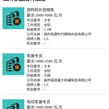
公关
：
公关员
公关经理
媒介专员
媒介经理
会展专员
原料药外贸销售
技工/工人
：
普工
电工
木工
钳工
焊工
钣金工
锅炉工
油漆工
缝纫工
薪水:5000-8000 元/月
学历要求：大专
维修工
水暖工
车工
叉车工
手机维修
电梯工
操作工
包
工作类型：全职
装工
水泥工
钢筋工
纺织工
管道工
样衣工
装卸工
经验要求：1-3年
公司名称：福州风靡时代网络科技有限公司
生产/研发
：
质量管理
生产组长
车间主任
工艺设计
生产总监
高级工
招聘人数：1人
程师
性别要求：--
机械/仪表
：
机械工程
仪器仪表
机电
版图设计
司机
：
商务司机
客服专员
客车司机
货车司机
出租车司机
班车司机
驾校
薪水:3000-4500 元/月
教练
带车司机
地铁司机
高铁司机
小车司机
快车司机
专
学历要求：大专
车司机
工作类型：全职
经验要求：不限
物流/仓储
：
快递员
仓库管理
搬运工
物流专员
物流经理
调度员
公司名称：福州福源盛大机械制造有限公司
贸易/采购
：
外贸专员
外贸经理
采购员
采购经理
商务专员
报关员
买
招聘人数：1人
性别要求：--
手
保险/理赔
：
保险推销
保险顾问
核保理赔
保险经纪人
保险精算师
契
电话客服专员
约管理
保险内勤
薪水:5000-8000 元/月