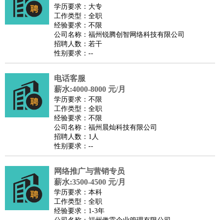
餐饮类
：
厨师
服务员
传菜员
面点师
洗碗工
后厨
杂工
学徒
咖啡
学历要求：大专
工作类型：全职
师
茶艺师
迎宾
经验要求：不限
酒店/旅游
：
酒店前台
酒店服务员
行李员
大堂经理
酒店管理
酒店管
公司名称：福州锐腾创智网络科技有限公司
招聘人数：若干
家
导游
旅游顾问
签证专员
订票员
试睡师
性别要求：--
超市/销售
：
促销导购
营业员
收银员
理货员
食品加工
品类管理
店长
美容/美发
：
发型师
美容师
化妆师
美甲师
美发助理
洗头工
美体师
电话客服
美容顾问
美容助理
美容店长
宠物美容
薪水:4000-8000 元/月
学历要求：不限
保健/按摩
：
按摩师
针灸推拿
足疗师
搓澡工
盲人按摩
工作类型：全职
娱乐/影视
：
礼仪
调酒师
摄影师
主持人
配音员
后期制作
场务
群众
经验要求：不限
公司名称：福州晨灿科技有限公司
演员
音效师
灯光师
编剧
主播
招聘人数：1人
技术开发
：
程序员
网页设计
技术专员
软件工程师
测试工程师
运维
性别要求：--
工程师
技术支持
硬件工程师
系统工程师
通信工程师
数
网络推广与营销专员
据工程师
前端工程师
APP开发
算法工程师
薪水:3500-4500 元/月
产品管理
：
产品经理
产品运营
产品助理
项目经理
高级产品经理
产
学历要求：本科
品实习生
SEO
工作类型：全职
经验要求：1-3年
电子/电气
：
无线电
电路工程
自动化
电子维修
产品工艺