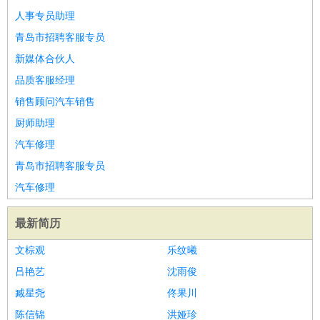
好玩职业
：
酒店试睡员
美食品尝师
旅游体验师
职业拥抱师
酒店试
人事专员助理
睡员
狗粮试吃员
手模
陪跑族
网购砍价师
色彩搭配师
品
青岛市招聘客服专员
酒师
新媒体合伙人
品质客服经理
销售顾问汽车销售
厨师助理
汽车修理
青岛市招聘客服专员
汽车修理
最新简历
文棕观
乐纹曦
吕艳艺
沈雨俊
臧星尧
佟果川
陈信锦
洪娅珍