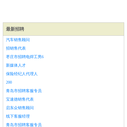
译
小语种
医疗/药剂
：
医生
护士
药剂师
理疗师
导医
营养师
心理医生
中医
运动/健身
：
健身教练
瑜伽教练
舞蹈老师
游泳教练
台球教练
高尔夫
最新招聘
助理
体育解说员
体育记者
足球教练
汽车销售顾问
环境保护
：
污水处理
环保检测
环境管理
环境绿化
水质检测员
招销售代表
政府公务
：
枣庄市招聘电焊工男6
房地产
：
房产销售
置业顾问
房产客服
房产策划
房产店员
房产中
介
房产内勤
房产评估师
新媒体人才
建筑/装修
：
土木工程
工程监理
造价师
安全专员
项目管理
园林设计
保险经纪人代理人
测绘员
建筑工
装修工
200
人事/行政
：
文员
前台
秘书
人事专员
人事经理
行政助理
行政主管
青岛市招聘客服专员
招聘专员
招聘经理
猎头顾问
培训专员
宝速德销售代表
高级管理
：
总监
总裁助理
副总裁
总经理
合伙人
CEO
CTO
CFO
启东众销售顾问
CPO
线下客服经理
农林牧渔
：
养殖人员
饲养业务
农艺师
畜牧师
饲料研发
青岛市招聘客服专员