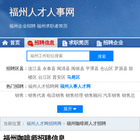
福州人才人事网
福州企业招聘
福州求职者简历
首页
招聘信息
求职简历
招聘企业
招聘区县：
连江县
永泰县
闽清县
闽侯县
平潭县
仓山区
罗源县
鼓
楼区
台江区
晋安区
马尾区
热门招聘：
福州人才招聘网
福州人事人才网
销售
：
销售代表
电话销售
销售经理
销售顾问
汽车销售
销售总
监
医药销售
网络销售
区域销售
客户经理
销售顾问
展开
市场
：
市场专员
市场经理
市场拓展
市场调研
市场策划
策划经
理
当前位置：
福州人才网招聘网
>
福州咖啡师人才招聘
客服
：
客服专员
电话客服
客服经理
售后服务
客户关系
客服总
福州咖啡师招聘信息
监