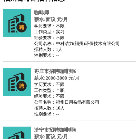
公关
：
公关员
公关经理
媒介专员
媒介经理
会展专员
咖啡师
技工/工人
：
普工
电工
木工
钳工
焊工
钣金工
锅炉工
油漆工
缝纫工
薪水:面议 元/月
学历要求：不限
维修工
水暖工
车工
叉车工
手机维修
电梯工
操作工
包
工作类型：实习
装工
水泥工
钢筋工
纺织工
管道工
样衣工
装卸工
经验要求：不限
公司名称：中科洁力(福州)环保技术有限公司
生产/研发
：
质量管理
生产组长
车间主任
工艺设计
生产总监
高级工
招聘人数：1人
程师
性别要求：--
机械/仪表
：
机械工程
仪器仪表
机电
版图设计
司机
：
商务司机
枣庄市招聘咖啡师6
客车司机
货车司机
出租车司机
班车司机
驾校
薪水:2000-3000 元/月
教练
带车司机
地铁司机
高铁司机
小车司机
快车司机
专
学历要求：不限
车司机
工作类型：全职
经验要求：不限
物流/仓储
：
快递员
仓库管理
搬运工
物流专员
物流经理
调度员
公司名称：福州日用杂品有限公司
贸易/采购
：
外贸专员
外贸经理
采购员
采购经理
商务专员
报关员
买
招聘人数：10人
性别要求：--
手
保险/理赔
：
保险推销
保险顾问
核保理赔
保险经纪人
保险精算师
契
济宁市招聘咖啡师6
约管理
保险内勤
薪水:面议 元/月