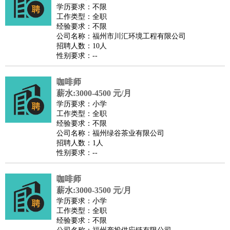
餐饮类
：
厨师
服务员
传菜员
面点师
洗碗工
后厨
杂工
学徒
咖啡
学历要求：不限
工作类型：全职
师
茶艺师
迎宾
经验要求：不限
酒店/旅游
：
酒店前台
酒店服务员
行李员
大堂经理
酒店管理
酒店管
公司名称：福州市川汇环境工程有限公司
招聘人数：10人
家
导游
旅游顾问
签证专员
订票员
试睡师
性别要求：--
超市/销售
：
促销导购
营业员
收银员
理货员
食品加工
品类管理
店长
美容/美发
：
发型师
美容师
化妆师
美甲师
美发助理
洗头工
美体师
咖啡师
美容顾问
美容助理
美容店长
宠物美容
薪水:3000-4500 元/月
学历要求：小学
保健/按摩
：
按摩师
针灸推拿
足疗师
搓澡工
盲人按摩
工作类型：全职
娱乐/影视
：
礼仪
调酒师
摄影师
主持人
配音员
后期制作
场务
群众
经验要求：不限
公司名称：福州绿谷茶业有限公司
演员
音效师
灯光师
编剧
主播
招聘人数：1人
技术开发
：
程序员
网页设计
技术专员
软件工程师
测试工程师
运维
性别要求：--
工程师
技术支持
硬件工程师
系统工程师
通信工程师
数
咖啡师
据工程师
前端工程师
APP开发
算法工程师
薪水:3000-3500 元/月
产品管理
：
产品经理
产品运营
产品助理
项目经理
高级产品经理
产
学历要求：小学
品实习生
SEO
工作类型：全职
经验要求：不限
电子/电气
：
无线电
电路工程
自动化
电子维修
产品工艺