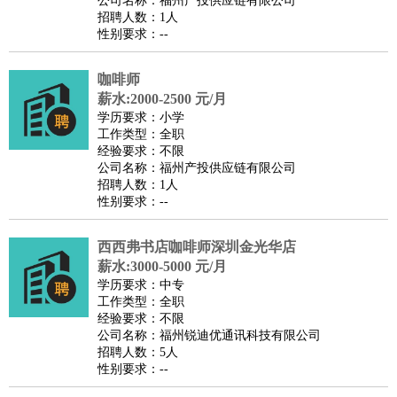
公司名称：福州产投供应链有限公司
家政/安保
：
保洁
保姆
保安
月嫂
钟点工
洗衣工
护工
育婴师
送水工
招聘人数：1人
性别要求：--
家庭管家
物业管理
：
物业维修
物业管理
物业招商
物业经理
咖啡师
淘宝/网店
：
淘宝客服
淘宝美工
淘宝店长
淘宝推广
淘宝装修
淘宝策
薪水:2000-2500 元/月
划
淘宝模特
学历要求：小学
工作类型：全职
财务/会计
：
会计
财务
出纳
审计
税务
财务分析
成本管理
经验要求：不限
教育/培训
：
教师
公司名称：福州产投供应链有限公司
家教
幼教
教学管理
学术研究
培训策划
课程顾问
招聘人数：1人
银行/证券
：
理财顾问
证券分析
银行柜员
拍卖师
操盘手
银行经理
信
性别要求：--
贷管理
律师/法务
：
律师
律师助理
法务专员
专利顾问
合同管理
西西弗书店咖啡师深圳金光华店
薪水:3000-5000 元/月
广告/咨询
：
文案
广告制作
咨询顾问
创意总监
广告策划
会展策划
婚
学历要求：中专
礼策划
媒介策划
咨询经理
客户主管
摄影师
工作类型：全职
经验要求：不限
美术/设计
：
服装设计
平面设计
美编
家具设计
美术老师
室内设计
包
公司名称：福州锐迪优通讯科技有限公司
装设计
动画设计
珠宝设计
店面设计
UI设计
招聘人数：5人
性别要求：--
编辑/出版
：
编辑
记者
出版
发行
专栏作家
排版设计
翻译/语言
：
英语翻译
日语翻译
俄语翻译
韩语翻译
法语翻译
德语翻