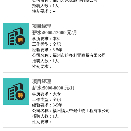
公司名称：福州万家友超市有限公司
家政/安保
：
保洁
保姆
保安
月嫂
钟点工
洗衣工
护工
育婴师
送水工
招聘人数：1人
性别要求：--
家庭管家
物业管理
：
物业维修
物业管理
物业招商
物业经理
项目经理
淘宝/网店
：
淘宝客服
淘宝美工
淘宝店长
淘宝推广
淘宝装修
淘宝策
薪水:8000-12000 元/月
划
淘宝模特
学历要求：本科
工作类型：全职
财务/会计
：
会计
财务
出纳
审计
税务
财务分析
成本管理
经验要求：3-5年
教育/培训
：
教师
公司名称：福州市维多利亚商贸有限公司
家教
幼教
教学管理
学术研究
培训策划
课程顾问
招聘人数：1人
银行/证券
：
理财顾问
证券分析
银行柜员
拍卖师
操盘手
银行经理
信
性别要求：--
贷管理
律师/法务
：
律师
律师助理
法务专员
专利顾问
合同管理
项目经理
薪水:5000-8000 元/月
广告/咨询
：
文案
广告制作
咨询顾问
创意总监
广告策划
会展策划
婚
学历要求：大专
礼策划
媒介策划
咨询经理
客户主管
摄影师
工作类型：全职
经验要求：3-5年
美术/设计
：
服装设计
平面设计
美编
家具设计
美术老师
室内设计
包
公司名称：福州福大中健生物工程有限公司
装设计
动画设计
珠宝设计
店面设计
UI设计
招聘人数：1人
性别要求：--
编辑/出版
：
编辑
记者
出版
发行
专栏作家
排版设计
翻译/语言
：
英语翻译
日语翻译
俄语翻译
韩语翻译
法语翻译
德语翻