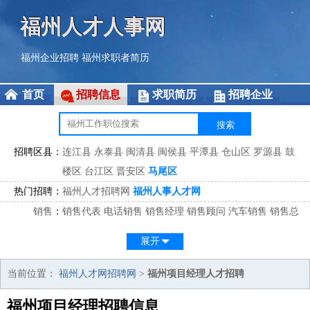
福州人才人事网
福州企业招聘
福州求职者简历
首页
招聘信息
求职简历
招聘企业
招聘区县：
连江县
永泰县
闽清县
闽侯县
平潭县
仓山区
罗源县
鼓
楼区
台江区
晋安区
马尾区
热门招聘：
福州人才招聘网
福州人事人才网
销售
：
销售代表
电话销售
销售经理
销售顾问
汽车销售
销售总
监
医药销售
网络销售
区域销售
客户经理
销售顾问
展开
市场
：
市场专员
市场经理
市场拓展
市场调研
市场策划
策划经
理
当前位置：
福州人才网招聘网
>
福州项目经理人才招聘
客服
：
客服专员
电话客服
客服经理
售后服务
客户关系
客服总
福州项目经理招聘信息
监