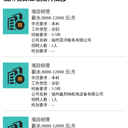
公关
：
公关员
公关经理
媒介专员
媒介经理
会展专员
项目经理
技工/工人
：
普工
电工
木工
钳工
焊工
钣金工
锅炉工
油漆工
缝纫工
薪水:8000-12000 元/月
学历要求：本科
维修工
水暖工
车工
叉车工
手机维修
电梯工
操作工
包
工作类型：全职
装工
水泥工
钢筋工
纺织工
管道工
样衣工
装卸工
经验要求：3-5年
公司名称：福州昊洋船务有限公司
生产/研发
：
质量管理
生产组长
车间主任
工艺设计
生产总监
高级工
招聘人数：1人
程师
性别要求：--
机械/仪表
：
机械工程
仪器仪表
机电
版图设计
司机
：
商务司机
项目经理
客车司机
货车司机
出租车司机
班车司机
驾校
薪水:8000-12000 元/月
教练
带车司机
地铁司机
高铁司机
小车司机
快车司机
专
学历要求：本科
车司机
工作类型：全职
经验要求：3-5年
物流/仓储
：
快递员
仓库管理
搬运工
物流专员
物流经理
调度员
公司名称：福州鑫邦纳机电设备有限公司
贸易/采购
：
外贸专员
外贸经理
采购员
采购经理
商务专员
报关员
买
招聘人数：1人
性别要求：--
手
保险/理赔
：
保险推销
保险顾问
核保理赔
保险经纪人
保险精算师
契
项目经理
约管理
保险内勤
薪水:8000-12000 元/月