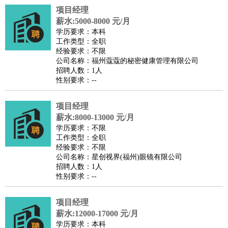
项目经理
译
小语种
薪水:5000-8000 元/月
医疗/药剂
：
医生
护士
药剂师
理疗师
导医
营养师
心理医生
中医
学历要求：本科
工作类型：全职
运动/健身
：
健身教练
瑜伽教练
舞蹈老师
游泳教练
台球教练
高尔夫
经验要求：不限
助理
体育解说员
体育记者
足球教练
公司名称：福州蔻蔻的秘密健康管理有限公司
招聘人数：1人
环境保护
：
污水处理
环保检测
环境管理
环境绿化
水质检测员
性别要求：--
政府公务
：
房地产
：
房产销售
置业顾问
房产客服
房产策划
房产店员
房产中
项目经理
介
房产内勤
房产评估师
薪水:8000-13000 元/月
学历要求：不限
建筑/装修
：
土木工程
工程监理
造价师
安全专员
项目管理
园林设计
工作类型：全职
测绘员
建筑工
装修工
经验要求：不限
公司名称：星创视界(福州)眼镜有限公司
人事/行政
：
文员
前台
秘书
人事专员
人事经理
行政助理
行政主管
招聘人数：1人
招聘专员
招聘经理
猎头顾问
培训专员
性别要求：--
高级管理
：
总监
总裁助理
副总裁
总经理
合伙人
CEO
CTO
CFO
项目经理
CPO
薪水:12000-17000 元/月
农林牧渔
：
养殖人员
饲养业务
农艺师
畜牧师
饲料研发
学历要求：本科