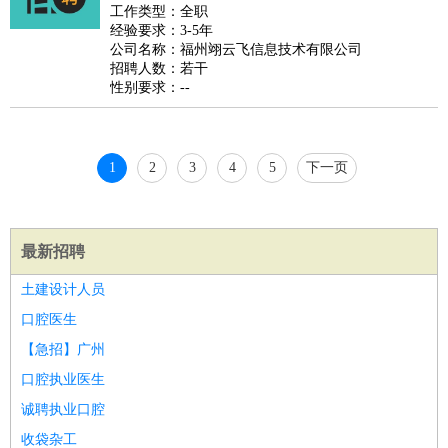
好玩职业
：
酒店试睡员
美食品尝师
旅游体验师
职业拥抱师
酒店试
工作类型：全职
经验要求：3-5年
睡员
狗粮试吃员
手模
陪跑族
网购砍价师
色彩搭配师
品
公司名称：福州翊云飞信息技术有限公司
酒师
招聘人数：若干
性别要求：--
1
2
3
4
5
下一页
最新招聘
土建设计人员
口腔医生
【急招】广州
口腔执业医生
诚聘执业口腔
收袋杂工