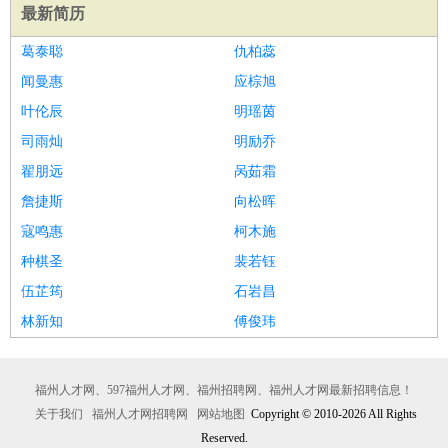
最新简历
葛泰聪
仇柏蕊
闻曼惠
应棕旭
叶伦辰
明瑶茵
司雨灿
明励乔
翟朋远
呙茹霜
詹捷斯
向松晖
寇鸣惠
柯木施
种棋圣
裴若钰
伍芷筠
石岩昌
林新知
傅俊玮
福州人才网、597福州人才网、福州招聘网、福州人才网最新招聘信息！
关于我们
福州人才网招聘网
网站地图
Copyright © 2010-2026 All Rights
Reserved.