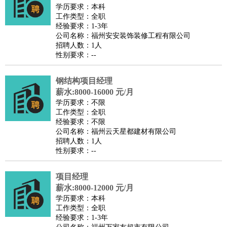
餐饮类
：
厨师
服务员
传菜员
面点师
洗碗工
后厨
杂工
学徒
咖啡
学历要求：本科
工作类型：全职
师
茶艺师
迎宾
经验要求：1-3年
酒店/旅游
：
酒店前台
酒店服务员
行李员
大堂经理
酒店管理
酒店管
公司名称：福州安安装饰装修工程有限公司
招聘人数：1人
家
导游
旅游顾问
签证专员
订票员
试睡师
性别要求：--
超市/销售
：
促销导购
营业员
收银员
理货员
食品加工
品类管理
店长
美容/美发
：
发型师
美容师
化妆师
美甲师
美发助理
洗头工
美体师
钢结构项目经理
美容顾问
美容助理
美容店长
宠物美容
薪水:8000-16000 元/月
学历要求：不限
保健/按摩
：
按摩师
针灸推拿
足疗师
搓澡工
盲人按摩
工作类型：全职
娱乐/影视
：
礼仪
调酒师
摄影师
主持人
配音员
后期制作
场务
群众
经验要求：不限
公司名称：福州云天星都建材有限公司
演员
音效师
灯光师
编剧
主播
招聘人数：1人
技术开发
：
程序员
网页设计
技术专员
软件工程师
测试工程师
运维
性别要求：--
工程师
技术支持
硬件工程师
系统工程师
通信工程师
数
项目经理
据工程师
前端工程师
APP开发
算法工程师
薪水:8000-12000 元/月
产品管理
：
产品经理
产品运营
产品助理
项目经理
高级产品经理
产
学历要求：本科
品实习生
SEO
工作类型：全职
经验要求：1-3年
电子/电气
：
无线电
电路工程
自动化
电子维修
产品工艺