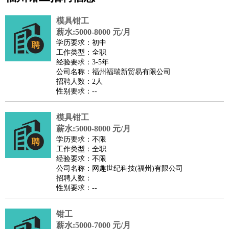
公关
：
公关员
公关经理
媒介专员
媒介经理
会展专员
模具钳工
技工/工人
：
普工
电工
木工
钳工
焊工
钣金工
锅炉工
油漆工
缝纫工
薪水:5000-8000 元/月
学历要求：初中
维修工
水暖工
车工
叉车工
手机维修
电梯工
操作工
包
工作类型：全职
装工
水泥工
钢筋工
纺织工
管道工
样衣工
装卸工
经验要求：3-5年
公司名称：福州福瑞新贸易有限公司
生产/研发
：
质量管理
生产组长
车间主任
工艺设计
生产总监
高级工
招聘人数：2人
程师
性别要求：--
机械/仪表
：
机械工程
仪器仪表
机电
版图设计
司机
：
商务司机
模具钳工
客车司机
货车司机
出租车司机
班车司机
驾校
薪水:5000-8000 元/月
教练
带车司机
地铁司机
高铁司机
小车司机
快车司机
专
学历要求：不限
车司机
工作类型：全职
经验要求：不限
物流/仓储
：
快递员
仓库管理
搬运工
物流专员
物流经理
调度员
公司名称：网趣世纪科技(福州)有限公司
贸易/采购
：
外贸专员
外贸经理
采购员
采购经理
商务专员
报关员
买
招聘人数：
性别要求：--
手
保险/理赔
：
保险推销
保险顾问
核保理赔
保险经纪人
保险精算师
契
钳工
约管理
保险内勤
薪水:5000-7000 元/月