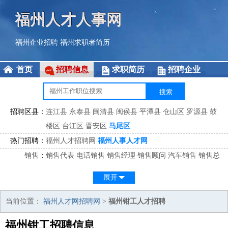
福州人才人事网
福州企业招聘
福州求职者简历
首页
招聘信息
求职简历
招聘企业
招聘区县：
连江县
永泰县
闽清县
闽侯县
平潭县
仓山区
罗源县
鼓
楼区
台江区
晋安区
马尾区
热门招聘：
福州人才招聘网
福州人事人才网
销售
：
销售代表
电话销售
销售经理
销售顾问
汽车销售
销售总
监
医药销售
网络销售
区域销售
客户经理
销售顾问
展开
市场
：
市场专员
市场经理
市场拓展
市场调研
市场策划
策划经
理
当前位置：
福州人才网招聘网
>
福州钳工人才招聘
客服
：
客服专员
电话客服
客服经理
售后服务
客户关系
客服总
福州钳工招聘信息
监