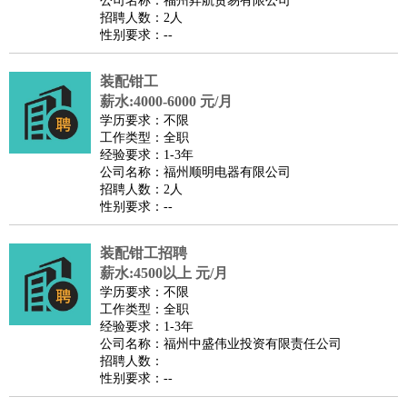
公司名称：福州昇航贸易有限公司
家政/安保
：
保洁
保姆
保安
月嫂
钟点工
洗衣工
护工
育婴师
送水工
招聘人数：2人
性别要求：--
家庭管家
物业管理
：
物业维修
物业管理
物业招商
物业经理
装配钳工
淘宝/网店
：
淘宝客服
淘宝美工
淘宝店长
淘宝推广
淘宝装修
淘宝策
薪水:4000-6000 元/月
划
淘宝模特
学历要求：不限
工作类型：全职
财务/会计
：
会计
财务
出纳
审计
税务
财务分析
成本管理
经验要求：1-3年
教育/培训
：
教师
公司名称：福州顺明电器有限公司
家教
幼教
教学管理
学术研究
培训策划
课程顾问
招聘人数：2人
银行/证券
：
理财顾问
证券分析
银行柜员
拍卖师
操盘手
银行经理
信
性别要求：--
贷管理
律师/法务
：
律师
律师助理
法务专员
专利顾问
合同管理
装配钳工招聘
薪水:4500以上 元/月
广告/咨询
：
文案
广告制作
咨询顾问
创意总监
广告策划
会展策划
婚
学历要求：不限
礼策划
媒介策划
咨询经理
客户主管
摄影师
工作类型：全职
经验要求：1-3年
美术/设计
：
服装设计
平面设计
美编
家具设计
美术老师
室内设计
包
公司名称：福州中盛伟业投资有限责任公司
装设计
动画设计
珠宝设计
店面设计
UI设计
招聘人数：
性别要求：--
编辑/出版
：
编辑
记者
出版
发行
专栏作家
排版设计
翻译/语言
：
英语翻译
日语翻译
俄语翻译
韩语翻译
法语翻译
德语翻