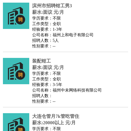
滨州市招聘钳工男3
译
小语种
薪水:面议 元/月
医疗/药剂
：
医生
护士
药剂师
理疗师
导医
营养师
心理医生
中医
学历要求：不限
工作类型：全职
运动/健身
：
健身教练
瑜伽教练
舞蹈老师
游泳教练
台球教练
高尔夫
经验要求：1-3年
助理
体育解说员
体育记者
足球教练
公司名称：福州上和电子有限公司
招聘人数：5人
环境保护
：
污水处理
环保检测
环境管理
环境绿化
水质检测员
性别要求：--
政府公务
：
房地产
：
房产销售
置业顾问
房产客服
房产策划
房产店员
房产中
装配钳工
介
房产内勤
房产评估师
薪水:面议 元/月
学历要求：不限
建筑/装修
：
土木工程
工程监理
造价师
安全专员
项目管理
园林设计
工作类型：全职
测绘员
建筑工
装修工
经验要求：3-5年
公司名称：福州中未网络科技有限公司
人事/行政
：
文员
前台
秘书
人事专员
人事经理
行政助理
行政主管
招聘人数：
招聘专员
招聘经理
猎头顾问
培训专员
性别要求：--
高级管理
：
总监
总裁助理
副总裁
总经理
合伙人
CEO
CTO
CFO
大连仓管月7k管吃管住
CPO
薪水:20000以上 元/月
农林牧渔
：
养殖人员
饲养业务
农艺师
畜牧师
饲料研发
学历要求：不限