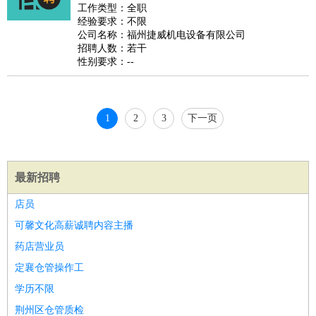
好玩职业
：
酒店试睡员
美食品尝师
旅游体验师
职业拥抱师
酒店试
工作类型：全职
经验要求：不限
睡员
狗粮试吃员
手模
陪跑族
网购砍价师
色彩搭配师
品
公司名称：福州捷威机电设备有限公司
酒师
招聘人数：若干
性别要求：--
1
2
3
下一页
最新招聘
店员
可馨文化高薪诚聘内容主播
药店营业员
定襄仓管操作工
学历不限
荆州区仓管质检