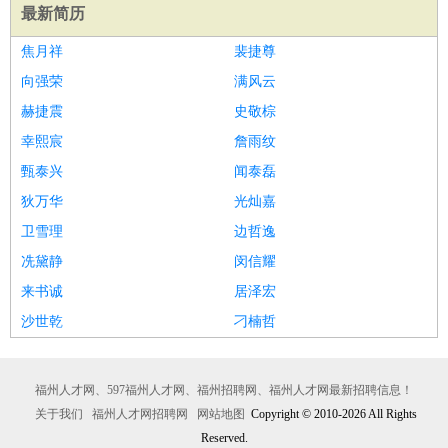
最新简历
焦月祥
裴捷尊
向强荣
满风云
赫捷震
史敬棕
幸熙宸
詹雨纹
甄泰兴
闻泰磊
狄万华
光灿嘉
卫雪理
边哲逸
冼黛静
闵信耀
来书诚
居泽宏
沙世乾
刁楠哲
福州人才网、597福州人才网、福州招聘网、福州人才网最新招聘信息！
关于我们
福州人才网招聘网
网站地图
Copyright © 2010-2026 All Rights
Reserved.