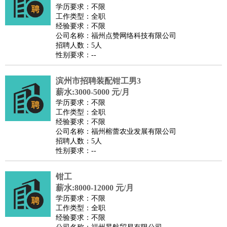
餐饮类
：
厨师
服务员
传菜员
面点师
洗碗工
后厨
杂工
学徒
咖啡
学历要求：不限
工作类型：全职
师
茶艺师
迎宾
经验要求：不限
酒店/旅游
：
酒店前台
酒店服务员
行李员
大堂经理
酒店管理
酒店管
公司名称：福州点赞网络科技有限公司
招聘人数：5人
家
导游
旅游顾问
签证专员
订票员
试睡师
性别要求：--
超市/销售
：
促销导购
营业员
收银员
理货员
食品加工
品类管理
店长
美容/美发
：
发型师
美容师
化妆师
美甲师
美发助理
洗头工
美体师
滨州市招聘装配钳工男3
美容顾问
美容助理
美容店长
宠物美容
薪水:3000-5000 元/月
学历要求：不限
保健/按摩
：
按摩师
针灸推拿
足疗师
搓澡工
盲人按摩
工作类型：全职
娱乐/影视
：
礼仪
调酒师
摄影师
主持人
配音员
后期制作
场务
群众
经验要求：不限
公司名称：福州榕蕾农业发展有限公司
演员
音效师
灯光师
编剧
主播
招聘人数：5人
技术开发
：
程序员
网页设计
技术专员
软件工程师
测试工程师
运维
性别要求：--
工程师
技术支持
硬件工程师
系统工程师
通信工程师
数
钳工
据工程师
前端工程师
APP开发
算法工程师
薪水:8000-12000 元/月
产品管理
：
产品经理
产品运营
产品助理
项目经理
高级产品经理
产
学历要求：不限
品实习生
SEO
工作类型：全职
经验要求：不限
电子/电气
：
无线电
电路工程
自动化
电子维修
产品工艺